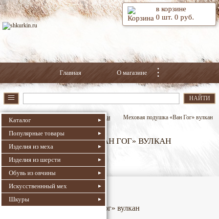
в корзине
0
шт.
0
руб.
⫶
Главная
О магазине
≡
НАЙТИ
Шкуркин.Ру
Декоративные подушки
Меховая подушка «Ван Гог» вулкан
Каталог
Популярные товары
МЕХОВАЯ ПОДУШКА «ВАН ГОГ» ВУЛКАН
Изделия из меха
379
Номер для поиска:
Изделия из шерсти
Артикул: 186-1
Обувь из овчины
Искусственнный мех
Шкуры
Меховая подушка «Ван Гог» вулкан