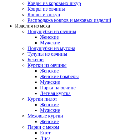
Ковры из коровьих шкур
Ковры из овчины
Ковры из шкур
Распродажа ковров и меховых изделий
Изделия из меха
Полушубки из овчины
Женские
Мужские
Полушубки из мутона
Тулупы из овчины
Бекеши
Куртки из овчины
Женские
Женские бомберы
Мужские
Парка на овчине
Летная куртка
Куртки пилот
Женские
Мужские
Меховые куртки
Женские
Парки с мехом
Енот
Лиса