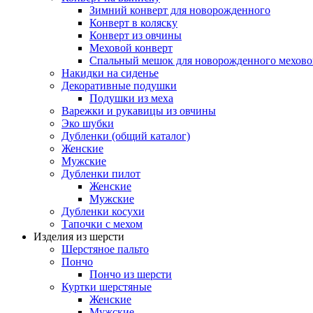
Зимний конверт для новорожденного
Конверт в коляску
Конверт из овчины
Меховой конверт
Спальный мешок для новорожденного мехово
Накидки на сиденье
Декоративные подушки
Подушки из меха
Варежки и рукавицы из овчины
Эко шубки
Дубленки (общий каталог)
Женские
Мужские
Дубленки пилот
Женские
Мужские
Дубленки косухи
Тапочки с мехом
Изделия из шерсти
Шерстяное пальто
Пончо
Пончо из шерсти
Куртки шерстяные
Женские
Мужские