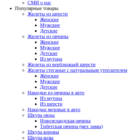
СМИ о нас
Популярные товары
Жилеты из шерсти
Женские
Мужские
Детские
Жилеты из овчины
Женские
Мужские
Детские
Из мутона
Жилеты из верблюжьей шерсти
Жилеты стеганые с натуральным утеплителем
Женские
Мужские
Детские
Накидки из овчины в авто
Из мутона
Из шерсти
Накидки меховые в авто
Шкура овцы
Новозеландская овчина
Тибетская овчина (мех ламы)
Шкура коровы
Шкура козы