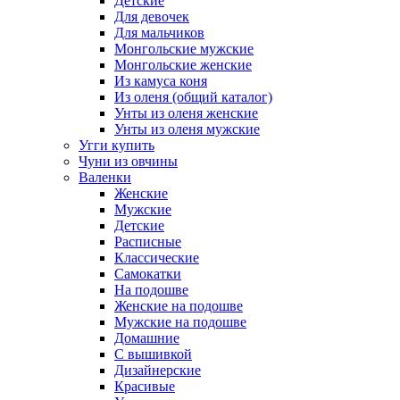
Детские
Для девочек
Для мальчиков
Монгольские мужские
Монгольские женские
Из камуса коня
Из оленя (общий каталог)
Унты из оленя женские
Унты из оленя мужские
Угги купить
Чуни из овчины
Валенки
Женские
Мужские
Детские
Расписные
Классические
Самокатки
На подошве
Женские на подошве
Мужские на подошве
Домашние
С вышивкой
Дизайнерские
Красивые