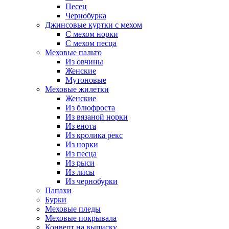
Песец
Чернобурка
Джинсовые куртки с мехом
С мехом норки
С мехом песца
Меховые пальто
Из овчины
Женские
Мутоновые
Меховые жилетки
Женские
Из блюфроста
Из вязаной норки
Из енота
Из кролика рекс
Из норки
Из песца
Из рыси
Из лисы
Из чернобурки
Папахи
Бурки
Меховые пледы
Меховые покрывала
Конверт на выписку