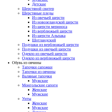
Детские
Шерстяной свитер
Шерстяные пледы
Из овечьей шерсти
Из новозеландской шерсти
Из шерсти мериноса
Из верблюжьей шерсти
Из шерсти Альпака
Шотландский
Подушки из верблюжьей шерсти
Подушки из овечьей шерсти
Одеяло из овечьей шерсти
Одеяло из верблюжьей шерсти
Обувь из овчины
Тапочки сапожки
Тапочки из овчины
Валяные тапочки
Мужские
Монгольские сапоги
Женские
Мужские
Унты
Женские
Мужские