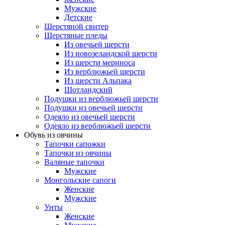
Мужские
Детские
Шерстяной свитер
Шерстяные пледы
Из овечьей шерсти
Из новозеландской шерсти
Из шерсти мериноса
Из верблюжьей шерсти
Из шерсти Альпака
Шотландский
Подушки из верблюжьей шерсти
Подушки из овечьей шерсти
Одеяло из овечьей шерсти
Одеяло из верблюжьей шерсти
Обувь из овчины
Тапочки сапожки
Тапочки из овчины
Валяные тапочки
Мужские
Монгольские сапоги
Женские
Мужские
Унты
Женские