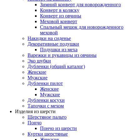
Зимний конверт для новорожденного
Конверт в коляску
Конверт из овчины
Меховой конверт
Спальный мешок для новорожденного
меховой
Накидки на сиденье
Декоративные подушки
Подушки из меха
Варежки и рукавицы из овчины
Эко шубки
Дубленки (общий каталог)
Женские
Мужские
Дубленки пилот
Женские
Мужские
Дубленки косухи
Тапочки с мехом
Изделия из шерсти
Шерстяное пальто
Пончо
Пончо из шерсти
Куртки шерстяные
Женские