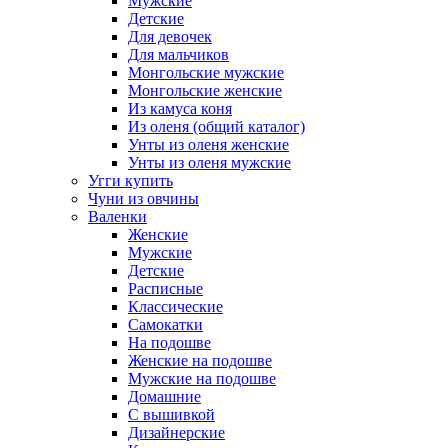
Мужские
Детские
Для девочек
Для мальчиков
Монгольские мужские
Монгольские женские
Из камуса коня
Из оленя (общий каталог)
Унты из оленя женские
Унты из оленя мужские
Угги купить
Чуни из овчины
Валенки
Женские
Мужские
Детские
Расписные
Классические
Самокатки
На подошве
Женские на подошве
Мужские на подошве
Домашние
С вышивкой
Дизайнерские