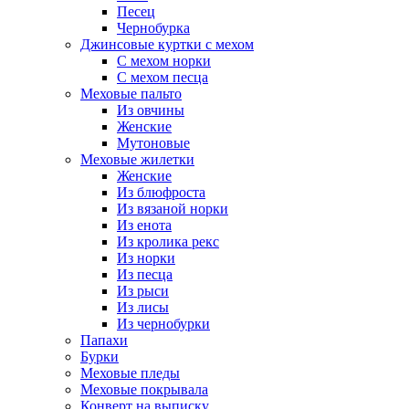
Песец
Чернобурка
Джинсовые куртки с мехом
С мехом норки
С мехом песца
Меховые пальто
Из овчины
Женские
Мутоновые
Меховые жилетки
Женские
Из блюфроста
Из вязаной норки
Из енота
Из кролика рекс
Из норки
Из песца
Из рыси
Из лисы
Из чернобурки
Папахи
Бурки
Меховые пледы
Меховые покрывала
Конверт на выписку