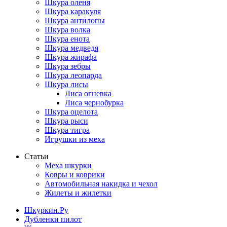
Шкура оленя
Шкура каракуля
Шкура антилопы
Шкура волка
Шкура енота
Шкура медведя
Шкура жирафа
Шкура зебры
Шкура леопарда
Шкура лисы
Лиса огневка
Лиса чернобурка
Шкура оцелота
Шкура рыси
Шкура тигра
Игрушки из меха
Статьи
Меха шкурки
Ковры и коврики
Автомобильная накидка и чехол
Жилеты и жилетки
Шкуркин.Ру
Дубленки пилот