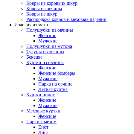
Ковры из коровьих шкур
Ковры из овчины
Ковры из шкур
Распродажа ковров и меховых изделий
Изделия из меха
Полушубки из овчины
Женские
Мужские
Полушубки из мутона
Тулупы из овчины
Бекеши
Куртки из овчины
Женские
Женские бомберы
Мужские
Парка на овчине
Летная куртка
Куртки пилот
Женские
Мужские
Меховые куртки
Женские
Парки с мехом
Енот
Лиса