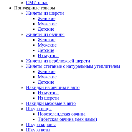
СМИ о нас
Популярные товары
Жилеты из шерсти
Женские
Мужские
Детские
Жилеты из овчины
Женские
Мужские
Детские
Из мутона
Жилеты из верблюжьей шерсти
Жилеты стеганые с натуральным утеплителем
Женские
Мужские
Детские
Накидки из овчины в авто
Из мутона
Из шерсти
Накидки меховые в авто
Шкура овцы
Новозеландская овчина
Тибетская овчина (мех ламы)
Шкура коровы
Шкура козы