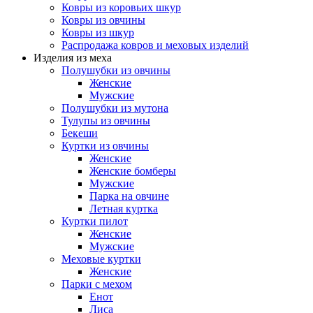
Ковры из коровьих шкур
Ковры из овчины
Ковры из шкур
Распродажа ковров и меховых изделий
Изделия из меха
Полушубки из овчины
Женские
Мужские
Полушубки из мутона
Тулупы из овчины
Бекеши
Куртки из овчины
Женские
Женские бомберы
Мужские
Парка на овчине
Летная куртка
Куртки пилот
Женские
Мужские
Меховые куртки
Женские
Парки с мехом
Енот
Лиса