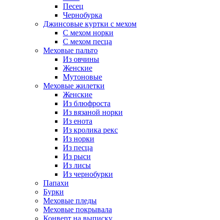
Песец
Чернобурка
Джинсовые куртки с мехом
С мехом норки
С мехом песца
Меховые пальто
Из овчины
Женские
Мутоновые
Меховые жилетки
Женские
Из блюфроста
Из вязаной норки
Из енота
Из кролика рекс
Из норки
Из песца
Из рыси
Из лисы
Из чернобурки
Папахи
Бурки
Меховые пледы
Меховые покрывала
Конверт на выписку