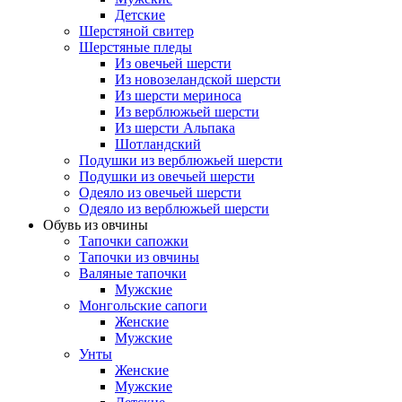
Детские
Шерстяной свитер
Шерстяные пледы
Из овечьей шерсти
Из новозеландской шерсти
Из шерсти мериноса
Из верблюжьей шерсти
Из шерсти Альпака
Шотландский
Подушки из верблюжьей шерсти
Подушки из овечьей шерсти
Одеяло из овечьей шерсти
Одеяло из верблюжьей шерсти
Обувь из овчины
Тапочки сапожки
Тапочки из овчины
Валяные тапочки
Мужские
Монгольские сапоги
Женские
Мужские
Унты
Женские
Мужские