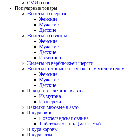
СМИ о нас
Популярные товары
Жилеты из шерсти
Женские
Мужские
Детские
Жилеты из овчины
Женские
Мужские
Детские
Из мутона
Жилеты из верблюжьей шерсти
Жилеты стеганые с натуральным утеплителем
Женские
Мужские
Детские
Накидки из овчины в авто
Из мутона
Из шерсти
Накидки меховые в авто
Шкура овцы
Новозеландская овчина
Тибетская овчина (мех ламы)
Шкура коровы
Шкура козы