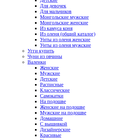
Детские
Для девочек
Для мальчиков
Монгольские мужские
Монгольские женские
Из камуса коня
Из оленя (общий каталог)
Унты из оленя женские
Унты из оленя мужские
Угги купить
Чуни из овчины
Валенки
Женские
Мужские
Детские
Расписные
Классические
Самокатки
На подошве
Женские на подошве
Мужские на подошве
Домашние
С вышивкой
Дизайнерские
Красивые