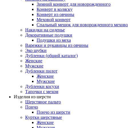
Зимний конверт для новорожденного
Конверт в коляску
Конверт из овчины
Меховой конверт
Спальный мешок для новорожденного мехово
Накидки на сиденье
Декоративные подушки
Подушки из меха
Варежки и рукавицы из овчины
Эко шубки
Дубленки (общий каталог)
Женские
Мужские
Дубленки пилот
Женские
Мужские
Дубленки косухи
Тапочки с мехом
Изделия из шерсти
Шерстяное пальто
Пончо
Пончо из шерсти
Куртки шерстяные
Женские
Мужские