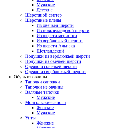
Мужские
Детские
Шерстяной свитер
Шерстяные пледы
Из овечьей шерсти
Из новозеландской шерсти
Из шерсти мериноса
Из верблюжьей шерсти
Из шерсти Альпака
Шотландский
Подушки из верблюжьей шерсти
Подушки из овечьей шерсти
Одеяло из овечьей шерсти
Одеяло из верблюжьей шерсти
Обувь из овчины
Тапочки сапожки
Тапочки из овчины
Валяные тапочки
Мужские
Монгольские сапоги
Женские
Мужские
Унты
Женские