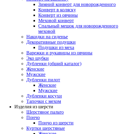
Зимний конверт для новорожденного
Конверт в коляску
Конверт из овчины
Меховой конверт
Спальный мешок для новорожденного
меховой
Накидки на сиденье
Декоративные подушки
Подушки из меха
Варежки и рукавицы из овчины
Эко шубки
Дубленки (общий каталог)
Женские
Мужские
Дубленки пилот
Женские
Мужские
Дубленки косухи
Тапочки с мехом
Изделия из шерсти
Шерстяное пальто
Пончо
Пончо из шерсти
Куртки шерстяные
Женские