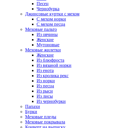
Песец
Чернобурка
Джинсовые куртки с мехом
С мехом норки
С мехом песца
Меховые пальто
Из овчины
Женские
Мутоновые
Меховые жилетки
Женские
Из блюфроста
Из вязаной норки
Из енота
Из кролика рекс
Из норки
Из песца
Из рыси
Из лисы
Из чернобурки
Папахи
Бурки
Меховые пледы
Меховые покрывала
Конверт на выписку