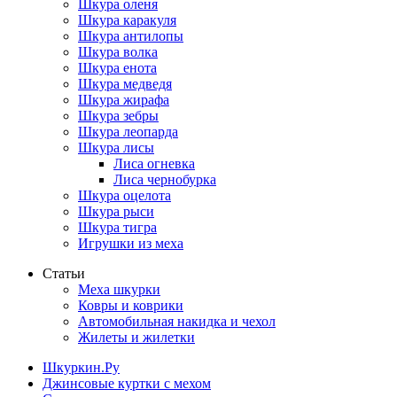
Шкура оленя
Шкура каракуля
Шкура антилопы
Шкура волка
Шкура енота
Шкура медведя
Шкура жирафа
Шкура зебры
Шкура леопарда
Шкура лисы
Лиса огневка
Лиса чернобурка
Шкура оцелота
Шкура рыси
Шкура тигра
Игрушки из меха
Статьи
Меха шкурки
Ковры и коврики
Автомобильная накидка и чехол
Жилеты и жилетки
Шкуркин.Ру
Джинсовые куртки с мехом