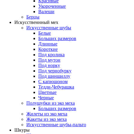
Красивые
Укороченные
Валеши
Берцы
Искусственнный мех
Искусственные шубы
Белые
Больших размеров
Длинные
Короткие
Под кролика
Под мутон
Под норку
Под чернобурку
Под шиншиллу
С капюшоном
Тедди-Чебурашка
Цветные
Черные
Полушубки из эко меха
Больших размеров
Жилеты из эко меха
Жакеты из эко меха
Искусственные шубы-пальто
Шкуры