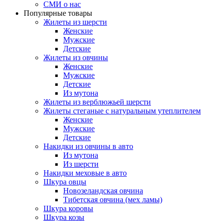
СМИ о нас
Популярные товары
Жилеты из шерсти
Женские
Мужские
Детские
Жилеты из овчины
Женские
Мужские
Детские
Из мутона
Жилеты из верблюжьей шерсти
Жилеты стеганые с натуральным утеплителем
Женские
Мужские
Детские
Накидки из овчины в авто
Из мутона
Из шерсти
Накидки меховые в авто
Шкура овцы
Новозеландская овчина
Тибетская овчина (мех ламы)
Шкура коровы
Шкура козы