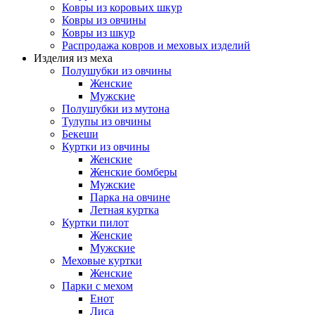
Ковры из коровьих шкур
Ковры из овчины
Ковры из шкур
Распродажа ковров и меховых изделий
Изделия из меха
Полушубки из овчины
Женские
Мужские
Полушубки из мутона
Тулупы из овчины
Бекеши
Куртки из овчины
Женские
Женские бомберы
Мужские
Парка на овчине
Летная куртка
Куртки пилот
Женские
Мужские
Меховые куртки
Женские
Парки с мехом
Енот
Лиса