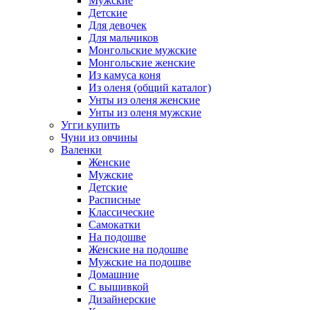
Мужские
Детские
Для девочек
Для мальчиков
Монгольские мужские
Монгольские женские
Из камуса коня
Из оленя (общий каталог)
Унты из оленя женские
Унты из оленя мужские
Угги купить
Чуни из овчины
Валенки
Женские
Мужские
Детские
Расписные
Классические
Самокатки
На подошве
Женские на подошве
Мужские на подошве
Домашние
С вышивкой
Дизайнерские