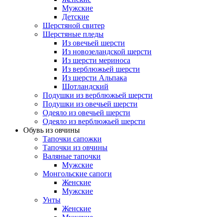
Мужские
Детские
Шерстяной свитер
Шерстяные пледы
Из овечьей шерсти
Из новозеландской шерсти
Из шерсти мериноса
Из верблюжьей шерсти
Из шерсти Альпака
Шотландский
Подушки из верблюжьей шерсти
Подушки из овечьей шерсти
Одеяло из овечьей шерсти
Одеяло из верблюжьей шерсти
Обувь из овчины
Тапочки сапожки
Тапочки из овчины
Валяные тапочки
Мужские
Монгольские сапоги
Женские
Мужские
Унты
Женские