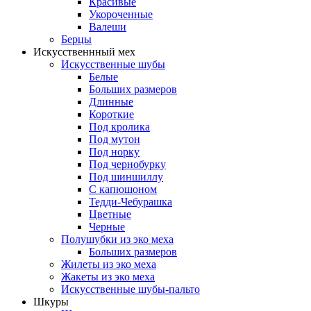
Красивые
Укороченные
Валеши
Берцы
Искусственнный мех
Искусственные шубы
Белые
Больших размеров
Длинные
Короткие
Под кролика
Под мутон
Под норку
Под чернобурку
Под шиншиллу
С капюшоном
Тедди-Чебурашка
Цветные
Черные
Полушубки из эко меха
Больших размеров
Жилеты из эко меха
Жакеты из эко меха
Искусственные шубы-пальто
Шкуры