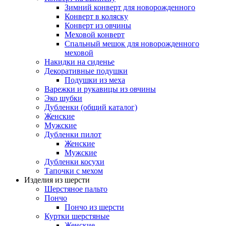
Зимний конверт для новорожденного
Конверт в коляску
Конверт из овчины
Меховой конверт
Спальный мешок для новорожденного
меховой
Накидки на сиденье
Декоративные подушки
Подушки из меха
Варежки и рукавицы из овчины
Эко шубки
Дубленки (общий каталог)
Женские
Мужские
Дубленки пилот
Женские
Мужские
Дубленки косухи
Тапочки с мехом
Изделия из шерсти
Шерстяное пальто
Пончо
Пончо из шерсти
Куртки шерстяные
Женские