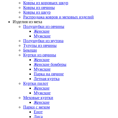
Ковры из коровьих шкур
Ковры из овчины
Ковры из шкур
Распродажа ковров и меховых изделий
Изделия из меха
Полушубки из овчины
Женские
Мужские
Полушубки из мутона
Тулупы из овчины
Бекеши
Куртки из овчины
Женские
Женские бомберы
Мужские
Парка на овчине
Летная куртка
Куртки пилот
Женские
Мужские
Меховые куртки
Женские
Парки с мехом
Енот
Лиса