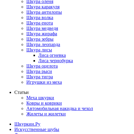
Шкура оленя
Шкура каракуля
Шкура антилопы
Шкура волка
Шкура енота
Шкура медведя
Шкура жирафа
Шкура зебры
Шкура леопарда
Шкура лисы
Лиса огневка
Лиса чернобурка
Шкура оцелота
Шкура рыси
Шкура тигра
Игрушки из меха
Статьи
Меха шкурки
Ковры и коврики
Автомобильная накидка и чехол
Жилеты и жилетки
Шкуркин.Ру
Искусственные шубы