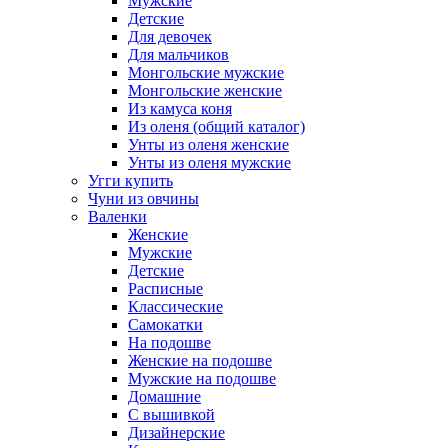
Мужские
Детские
Для девочек
Для мальчиков
Монгольские мужские
Монгольские женские
Из камуса коня
Из оленя (общий каталог)
Унты из оленя женские
Унты из оленя мужские
Угги купить
Чуни из овчины
Валенки
Женские
Мужские
Детские
Расписные
Классические
Самокатки
На подошве
Женские на подошве
Мужские на подошве
Домашние
С вышивкой
Дизайнерские