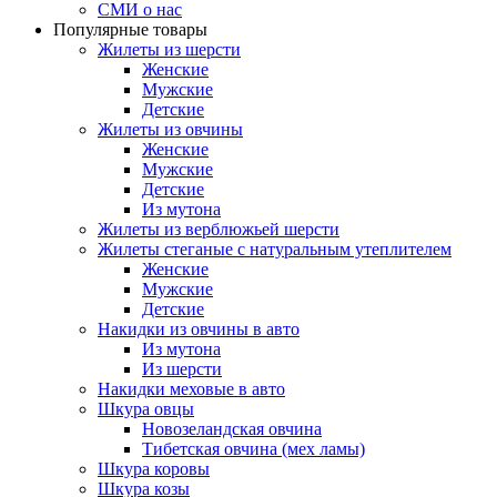
СМИ о нас
Популярные товары
Жилеты из шерсти
Женские
Мужские
Детские
Жилеты из овчины
Женские
Мужские
Детские
Из мутона
Жилеты из верблюжьей шерсти
Жилеты стеганые с натуральным утеплителем
Женские
Мужские
Детские
Накидки из овчины в авто
Из мутона
Из шерсти
Накидки меховые в авто
Шкура овцы
Новозеландская овчина
Тибетская овчина (мех ламы)
Шкура коровы
Шкура козы