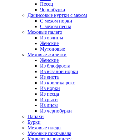
Песец
Чернобурка
Джинсовые куртки с мехом
С мехом норки
С мехом песца
Меховые пальто
Из овчины
Женские
Мутоновые
Меховые жилетки
Женские
Из блюфроста
Из вязаной норки
Из енота
Из кролика рекс
Из норки
Из песца
Из рыси
Из лисы
Из чернобурки
Папахи
Бурки
Меховые пледы
Меховые покрывала
Конверт на выписку