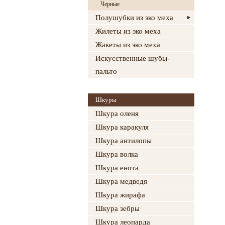
Черные
Полушубки из эко меха
Жилеты из эко меха
Жакеты из эко меха
Искусственные шубы-
пальто
Шкуры
Шкура оленя
Шкура каракуля
Шкура антилопы
Шкура волка
Шкура енота
Шкура медведя
Шкура жирафа
Шкура зебры
Шкура леопарда