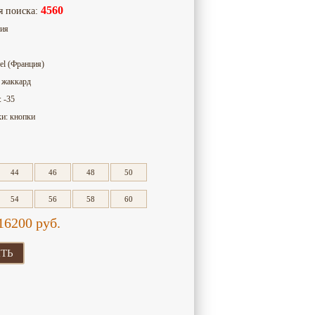
4560
я поиска:
сия
el (Франция)
 жаккард
 -35
ки: кнопки
44
46
48
50
54
56
58
60
16200
руб.
ТЬ