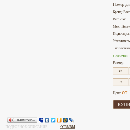
Номер дл
Бренд: Рос
Вес: 2 кг
Мех: Tissav
Подкладка:
Утеплитель:
Тип застеж
в наличии
Размер:
42
52
от 
Цена:
КУПИ
Поделиться…
ПОДРОБНОЕ ОПИСАНИЕ
ОТЗЫВЫ