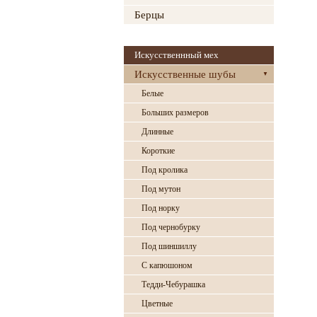
Берцы
Искусственнный мех
Искусственные шубы
Белые
Больших размеров
Длинные
Короткие
Под кролика
Под мутон
Под норку
Под чернобурку
Под шиншиллу
С капюшоном
Тедди-Чебурашка
Цветные