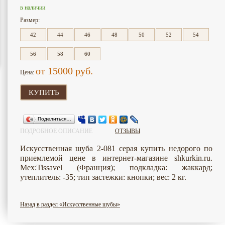
в наличии
Размер:
42
44
46
48
50
52
54
56
58
60
от 15000
руб.
Цена:
КУПИТЬ
Поделиться…
ПОДРОБНОЕ ОПИСАНИЕ
ОТЗЫВЫ
Искусственная шуба 2-081 серая купить недорого по
приемлемой цене в интернет-магазине shkurkin.ru.
Мех:Tissavel (Франция); подкладка: жаккард;
утеплитель: -35; тип застежки: кнопки; вес: 2 кг.
Назад в раздел «Искусственные шубы»