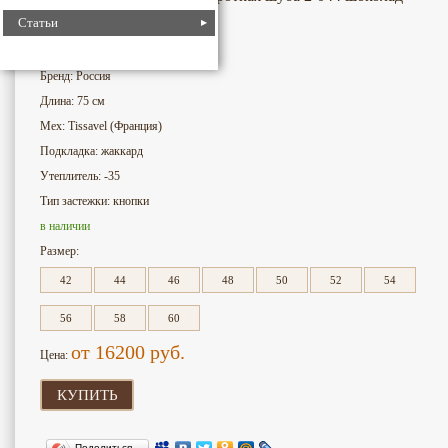
Статьи
4603
Номер для поиска:
Бренд: Россия
Длина: 75 см
Мех: Tissavel (Франция)
Подкладка: жаккард
Утеплитель: -35
Тип застежки: кнопки
в наличии
Размер:
42
44
46
48
50
52
54
56
58
60
от 16200
руб.
Цена:
КУПИТЬ
Поделиться…