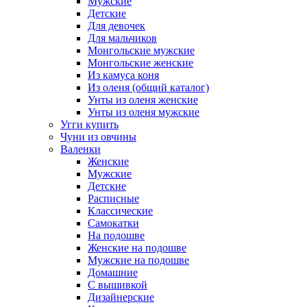
Мужские
Детские
Для девочек
Для мальчиков
Монгольские мужские
Монгольские женские
Из камуса коня
Из оленя (общий каталог)
Унты из оленя женские
Унты из оленя мужские
Угги купить
Чуни из овчины
Валенки
Женские
Мужские
Детские
Расписные
Классические
Самокатки
На подошве
Женские на подошве
Мужские на подошве
Домашние
С вышивкой
Дизайнерские