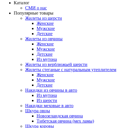
Каталог
СМИ о нас
Популярные товары
Жилеты из шерсти
Женские
Мужские
Детские
Жилеты из овчины
Женские
Мужские
Детские
Из мутона
Жилеты из верблюжьей шерсти
Жилеты стеганые с натуральным утеплителем
Женские
Мужские
Детские
Накидки из овчины в авто
Из мутона
Из шерсти
Накидки меховые в авто
Шкура овцы
Новозеландская овчина
Тибетская овчина (мех ламы)
Шкура коровы