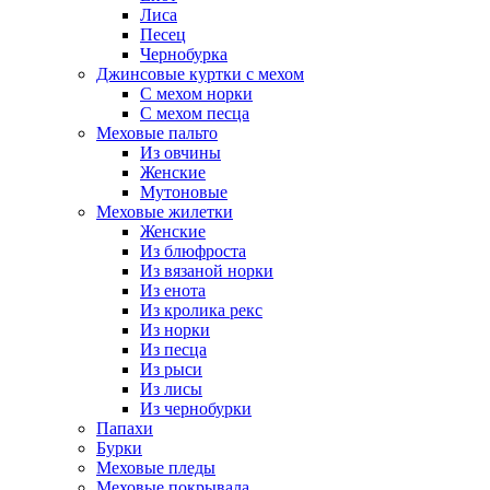
Лиса
Песец
Чернобурка
Джинсовые куртки с мехом
С мехом норки
С мехом песца
Меховые пальто
Из овчины
Женские
Мутоновые
Меховые жилетки
Женские
Из блюфроста
Из вязаной норки
Из енота
Из кролика рекс
Из норки
Из песца
Из рыси
Из лисы
Из чернобурки
Папахи
Бурки
Меховые пледы
Меховые покрывала