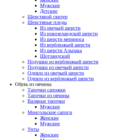
Мужские
Детские
Шерстяной свитер
Шерстяные пледы
Из овечьей шерсти
Из новозеландской шерсти
Из шерсти мериноса
Из верблюжьей шерсти
Из шерсти Альпака
Шотландский
Подушки из верблюжьей шерсти
Подушки из овечьей шерсти
Одеяло из овечьей шерсти
Одеяло из верблюжьей шерсти
Обувь из овчины
Тапочки сапожки
Тапочки из овчины
Валяные тапочки
Мужские
Монгольские сапоги
Женские
Мужские
Унты
Женские