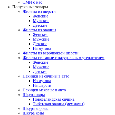
СМИ о нас
Популярные товары
Жилеты из шерсти
Женские
Мужские
Детские
Жилеты из овчины
Женские
Мужские
Детские
Из мутона
Жилеты из верблюжьей шерсти
Жилеты стеганые с натуральным утеплителем
Женские
Мужские
Детские
Накидки из овчины в авто
Из мутона
Из шерсти
Накидки меховые в авто
Шкура овцы
Новозеландская овчина
Тибетская овчина (мех ламы)
Шкура коровы
Шкура козы