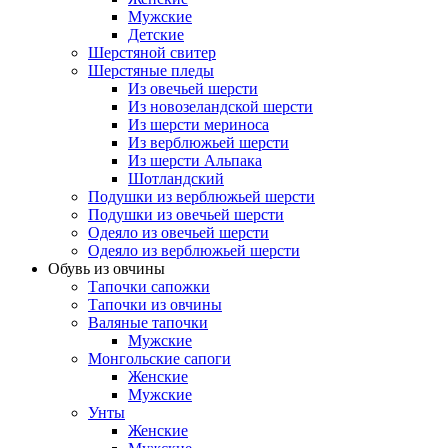
Мужские
Детские
Шерстяной свитер
Шерстяные пледы
Из овечьей шерсти
Из новозеландской шерсти
Из шерсти мериноса
Из верблюжьей шерсти
Из шерсти Альпака
Шотландский
Подушки из верблюжьей шерсти
Подушки из овечьей шерсти
Одеяло из овечьей шерсти
Одеяло из верблюжьей шерсти
Обувь из овчины
Тапочки сапожки
Тапочки из овчины
Валяные тапочки
Мужские
Монгольские сапоги
Женские
Мужские
Унты
Женские