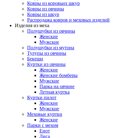
Ковры из коровьих шкур
Ковры из овчины
Ковры из шкур
Распродажа ковров и меховых изделий
Изделия из меха
Полушубки из овчины
Женские
Мужские
Полушубки из мутона
Тулупы из овчины
Бекеши
Куртки из овчины
Женские
Женские бомберы
Мужские
Парка на овчине
Летная куртка
Куртки пилот
Женские
Мужские
Меховые куртки
Женские
Парки с мехом
Енот
Лиса