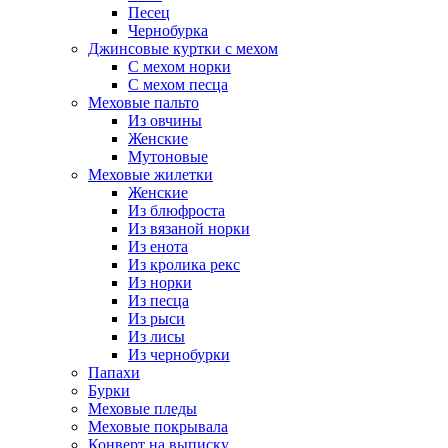
Песец
Чернобурка
Джинсовые куртки с мехом
С мехом норки
С мехом песца
Меховые пальто
Из овчины
Женские
Мутоновые
Меховые жилетки
Женские
Из блюфроста
Из вязаной норки
Из енота
Из кролика рекс
Из норки
Из песца
Из рыси
Из лисы
Из чернобурки
Папахи
Бурки
Меховые пледы
Меховые покрывала
Конверт на выписку