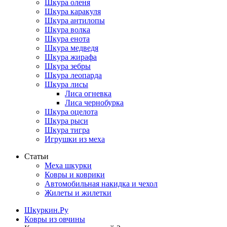
Шкура оленя
Шкура каракуля
Шкура антилопы
Шкура волка
Шкура енота
Шкура медведя
Шкура жирафа
Шкура зебры
Шкура леопарда
Шкура лисы
Лиса огневка
Лиса чернобурка
Шкура оцелота
Шкура рыси
Шкура тигра
Игрушки из меха
Статьи
Меха шкурки
Ковры и коврики
Автомобильная накидка и чехол
Жилеты и жилетки
Шкуркин.Ру
Ковры из овчины