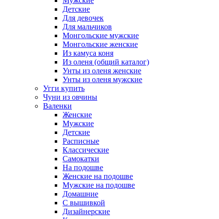
Мужские
Детские
Для девочек
Для мальчиков
Монгольские мужские
Монгольские женские
Из камуса коня
Из оленя (общий каталог)
Унты из оленя женские
Унты из оленя мужские
Угги купить
Чуни из овчины
Валенки
Женские
Мужские
Детские
Расписные
Классические
Самокатки
На подошве
Женские на подошве
Мужские на подошве
Домашние
С вышивкой
Дизайнерские