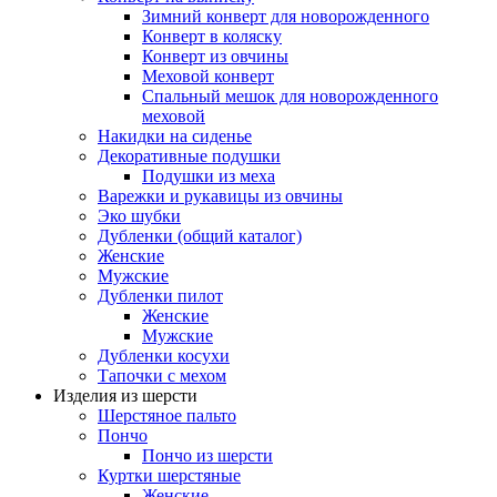
Зимний конверт для новорожденного
Конверт в коляску
Конверт из овчины
Меховой конверт
Спальный мешок для новорожденного
меховой
Накидки на сиденье
Декоративные подушки
Подушки из меха
Варежки и рукавицы из овчины
Эко шубки
Дубленки (общий каталог)
Женские
Мужские
Дубленки пилот
Женские
Мужские
Дубленки косухи
Тапочки с мехом
Изделия из шерсти
Шерстяное пальто
Пончо
Пончо из шерсти
Куртки шерстяные
Женские