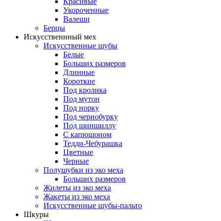
Красивые
Укороченные
Валеши
Берцы
Искусственнный мех
Искусственные шубы
Белые
Больших размеров
Длинные
Короткие
Под кролика
Под мутон
Под норку
Под чернобурку
Под шиншиллу
С капюшоном
Тедди-Чебурашка
Цветные
Черные
Полушубки из эко меха
Больших размеров
Жилеты из эко меха
Жакеты из эко меха
Искусственные шубы-пальто
Шкуры