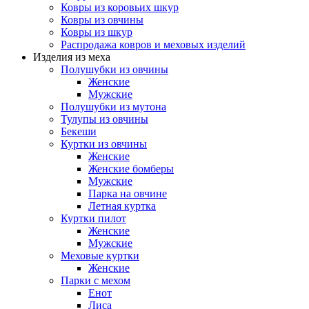
Ковры из коровьих шкур
Ковры из овчины
Ковры из шкур
Распродажа ковров и меховых изделий
Изделия из меха
Полушубки из овчины
Женские
Мужские
Полушубки из мутона
Тулупы из овчины
Бекеши
Куртки из овчины
Женские
Женские бомберы
Мужские
Парка на овчине
Летная куртка
Куртки пилот
Женские
Мужские
Меховые куртки
Женские
Парки с мехом
Енот
Лиса