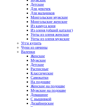
Мужские
Детские
Для девочек
Для мальчиков
Монгольские мужские
Монгольские женские
Из камуса коня
Из оленя (общий каталог)
Унты из оленя женские
Унты из оленя мужские
Угги купить
Чуни из овчины
Валенки
Женские
Мужские
Детские
Расписные
Классические
Самокатки
На подошве
Женские на подошве
Мужские на подошве
Домашние
С вышивкой
Дизайнерские