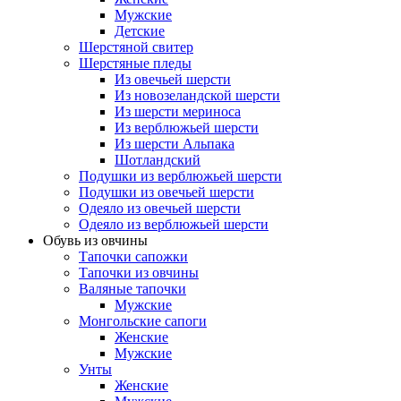
Мужские
Детские
Шерстяной свитер
Шерстяные пледы
Из овечьей шерсти
Из новозеландской шерсти
Из шерсти мериноса
Из верблюжьей шерсти
Из шерсти Альпака
Шотландский
Подушки из верблюжьей шерсти
Подушки из овечьей шерсти
Одеяло из овечьей шерсти
Одеяло из верблюжьей шерсти
Обувь из овчины
Тапочки сапожки
Тапочки из овчины
Валяные тапочки
Мужские
Монгольские сапоги
Женские
Мужские
Унты
Женские