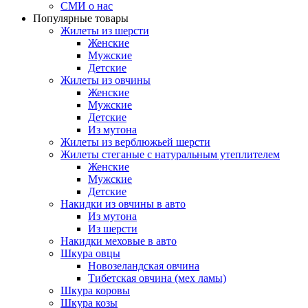
СМИ о нас
Популярные товары
Жилеты из шерсти
Женские
Мужские
Детские
Жилеты из овчины
Женские
Мужские
Детские
Из мутона
Жилеты из верблюжьей шерсти
Жилеты стеганые с натуральным утеплителем
Женские
Мужские
Детские
Накидки из овчины в авто
Из мутона
Из шерсти
Накидки меховые в авто
Шкура овцы
Новозеландская овчина
Тибетская овчина (мех ламы)
Шкура коровы
Шкура козы