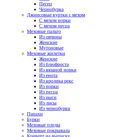
Песец
Чернобурка
Джинсовые куртки с мехом
С мехом норки
С мехом песца
Меховые пальто
Из овчины
Женские
Мутоновые
Меховые жилетки
Женские
Из блюфроста
Из вязаной норки
Из енота
Из кролика рекс
Из норки
Из песца
Из рыси
Из лисы
Из чернобурки
Папахи
Бурки
Меховые пледы
Меховые покрывала
Конверт на выписку