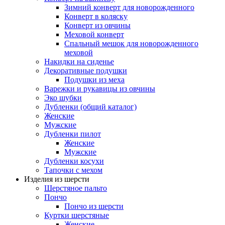
Зимний конверт для новорожденного
Конверт в коляску
Конверт из овчины
Меховой конверт
Спальный мешок для новорожденного
меховой
Накидки на сиденье
Декоративные подушки
Подушки из меха
Варежки и рукавицы из овчины
Эко шубки
Дубленки (общий каталог)
Женские
Мужские
Дубленки пилот
Женские
Мужские
Дубленки косухи
Тапочки с мехом
Изделия из шерсти
Шерстяное пальто
Пончо
Пончо из шерсти
Куртки шерстяные
Женские