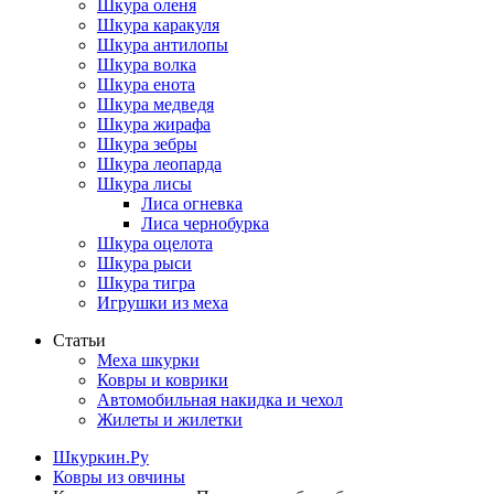
Шкура оленя
Шкура каракуля
Шкура антилопы
Шкура волка
Шкура енота
Шкура медведя
Шкура жирафа
Шкура зебры
Шкура леопарда
Шкура лисы
Лиса огневка
Лиса чернобурка
Шкура оцелота
Шкура рыси
Шкура тигра
Игрушки из меха
Статьи
Меха шкурки
Ковры и коврики
Автомобильная накидка и чехол
Жилеты и жилетки
Шкуркин.Ру
Ковры из овчины