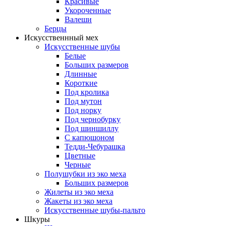
Красивые
Укороченные
Валеши
Берцы
Искусственнный мех
Искусственные шубы
Белые
Больших размеров
Длинные
Короткие
Под кролика
Под мутон
Под норку
Под чернобурку
Под шиншиллу
С капюшоном
Тедди-Чебурашка
Цветные
Черные
Полушубки из эко меха
Больших размеров
Жилеты из эко меха
Жакеты из эко меха
Искусственные шубы-пальто
Шкуры