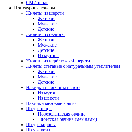
СМИ о нас
Популярные товары
Жилеты из шерсти
Женские
Мужские
Детские
Жилеты из овчины
Женские
Мужские
Детские
Из мутона
Жилеты из верблюжьей шерсти
Жилеты стеганые с натуральным утеплителем
Женские
Мужские
Детские
Накидки из овчины в авто
Из мутона
Из шерсти
Накидки меховые в авто
Шкура овцы
Новозеландская овчина
Тибетская овчина (мех ламы)
Шкура коровы
Шкура козы