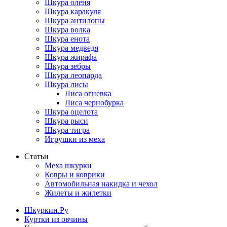
Шкура оленя
Шкура каракуля
Шкура антилопы
Шкура волка
Шкура енота
Шкура медведя
Шкура жирафа
Шкура зебры
Шкура леопарда
Шкура лисы
Лиса огневка
Лиса чернобурка
Шкура оцелота
Шкура рыси
Шкура тигра
Игрушки из меха
Статьи
Меха шкурки
Ковры и коврики
Автомобильная накидка и чехол
Жилеты и жилетки
Шкуркин.Ру
Куртки из овчины