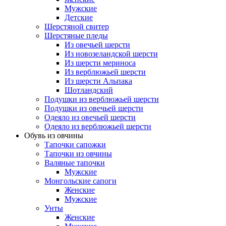
Мужские
Детские
Шерстяной свитер
Шерстяные пледы
Из овечьей шерсти
Из новозеландской шерсти
Из шерсти мериноса
Из верблюжьей шерсти
Из шерсти Альпака
Шотландский
Подушки из верблюжьей шерсти
Подушки из овечьей шерсти
Одеяло из овечьей шерсти
Одеяло из верблюжьей шерсти
Обувь из овчины
Тапочки сапожки
Тапочки из овчины
Валяные тапочки
Мужские
Монгольские сапоги
Женские
Мужские
Унты
Женские