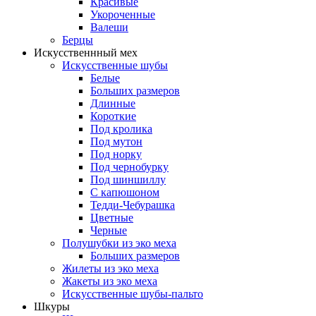
Красивые
Укороченные
Валеши
Берцы
Искусственнный мех
Искусственные шубы
Белые
Больших размеров
Длинные
Короткие
Под кролика
Под мутон
Под норку
Под чернобурку
Под шиншиллу
С капюшоном
Тедди-Чебурашка
Цветные
Черные
Полушубки из эко меха
Больших размеров
Жилеты из эко меха
Жакеты из эко меха
Искусственные шубы-пальто
Шкуры