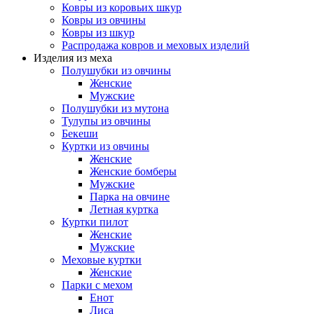
Ковры из коровьих шкур
Ковры из овчины
Ковры из шкур
Распродажа ковров и меховых изделий
Изделия из меха
Полушубки из овчины
Женские
Мужские
Полушубки из мутона
Тулупы из овчины
Бекеши
Куртки из овчины
Женские
Женские бомберы
Мужские
Парка на овчине
Летная куртка
Куртки пилот
Женские
Мужские
Меховые куртки
Женские
Парки с мехом
Енот
Лиса