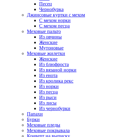
Песец
Чернобурка
Джинсовые куртки с мехом
С мехом норки
С мехом песца
Меховые пальто
Из овчины
Женские
Мутоновые
Меховые жилетки
Женские
Из блюфроста
Из вязаной норки
Из енота
Из кролика рекс
Из норки
Из песца
Из рыси
Из лисы
Из чернобурки
Папахи
Бурки
Меховые пледы
Меховые покрывала
Конверт на выписку