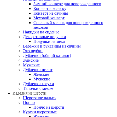
Зимний конверт для новорожденного
Конверт в коляску
Конверт из овчины
Меховой конверт
Спальный мешок для новорожденного
меховой
Накидки на сиденье
Декоративные подушки
Подушки из меха
Варежки и рукавицы из овчины
Эко шубки
Дубленки (общий каталог)
Женские
Мужские
Дубленки пилот
Женские
Мужские
Дубленки косухи
Тапочки с мехом
Изделия из шерсти
Шерстяное пальто
Пончо
Пончо из шерсти
Куртки шерстяные
Женские