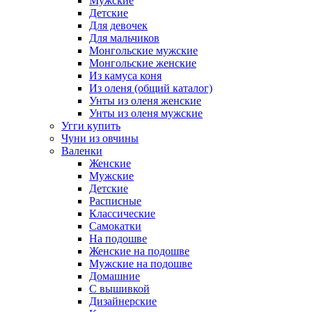
Мужские
Детские
Для девочек
Для мальчиков
Монгольские мужские
Монгольские женские
Из камуса коня
Из оленя (общий каталог)
Унты из оленя женские
Унты из оленя мужские
Угги купить
Чуни из овчины
Валенки
Женские
Мужские
Детские
Расписные
Классические
Самокатки
На подошве
Женские на подошве
Мужские на подошве
Домашние
С вышивкой
Дизайнерские