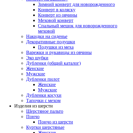
Зимний конверт для новорожденного
Конверт в коляску
Конверт из овчины
Меховой конверт
Спальный мешок для новорожденного
меховой
Накидки на сиденье
Декоративные подушки
Подушки из меха
Варежки и рукавицы из овчины
Эко шубки
Дубленки (общий каталог)
Женские
Мужские
Дубленки пилот
Женские
Мужские
Дубленки косухи
Тапочки с мехом
Изделия из шерсти
Шерстяное пальто
Пончо
Пончо из шерсти
Куртки шерстяные
Женские