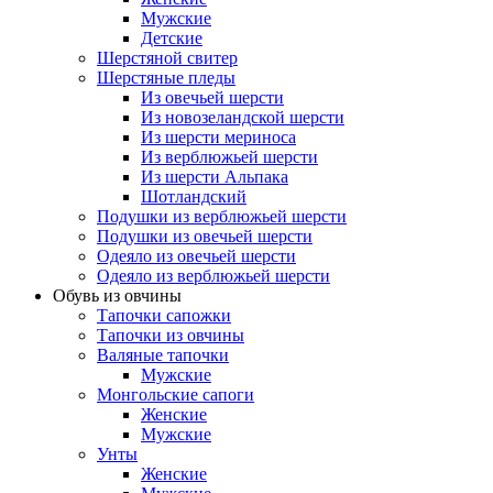
Мужские
Детские
Шерстяной свитер
Шерстяные пледы
Из овечьей шерсти
Из новозеландской шерсти
Из шерсти мериноса
Из верблюжьей шерсти
Из шерсти Альпака
Шотландский
Подушки из верблюжьей шерсти
Подушки из овечьей шерсти
Одеяло из овечьей шерсти
Одеяло из верблюжьей шерсти
Обувь из овчины
Тапочки сапожки
Тапочки из овчины
Валяные тапочки
Мужские
Монгольские сапоги
Женские
Мужские
Унты
Женские