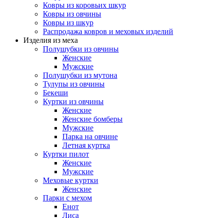
Ковры из коровьих шкур
Ковры из овчины
Ковры из шкур
Распродажа ковров и меховых изделий
Изделия из меха
Полушубки из овчины
Женские
Мужские
Полушубки из мутона
Тулупы из овчины
Бекеши
Куртки из овчины
Женские
Женские бомберы
Мужские
Парка на овчине
Летная куртка
Куртки пилот
Женские
Мужские
Меховые куртки
Женские
Парки с мехом
Енот
Лиса