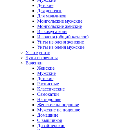
Мужские
Детские
Для девочек
Для мальчиков
Монгольские мужские
Монгольские женские
Из камуса коня
Из оленя (общий каталог)
Унты из оленя женские
Унты из оленя мужские
Угги купить
Чуни из овчины
Валенки
Женские
Мужские
Детские
Расписные
Классические
Самокатки
На подошве
Женские на подошве
Мужские на подошве
Домашние
С вышивкой
Дизайнерские