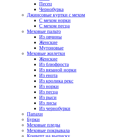
Песец
Чернобурка
Джинсовые куртки с мехом
С мехом норки
С мехом песца
Меховые пальто
Из овчины
Женские
Мутоновые
Меховые жилетки
Женские
Из блюфроста
Из вязаной норки
Из енота
Из кролика рекс
Из норки
Из песца
Из рыси
Из лисы
Из чернобурки
Папахи
Бурки
Меховые пледы
Меховые покрывала
Конверт на выписку