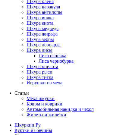
Шкура оленя
Шкура каракуля
Шкура антилопы
Шкура волка
Шкура енота
Шкура медведя
Шкура жирафа
Шкура зебры
Шкура леопарда
Шкура лисы
Лиса огневка
Лиса чернобурка
Шкура оцелота
Шкура рыси
Шкура тигра
Игрушки из меха
Статьи
Меха шкурки
Ковры и коврики
Автомобильная накидка и чехол
Жилеты и жилетки
Шкуркин.Ру
Куртки из овчины