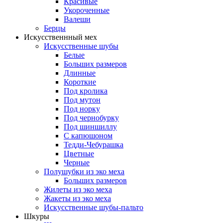
Красивые
Укороченные
Валеши
Берцы
Искусственнный мех
Искусственные шубы
Белые
Больших размеров
Длинные
Короткие
Под кролика
Под мутон
Под норку
Под чернобурку
Под шиншиллу
С капюшоном
Тедди-Чебурашка
Цветные
Черные
Полушубки из эко меха
Больших размеров
Жилеты из эко меха
Жакеты из эко меха
Искусственные шубы-пальто
Шкуры