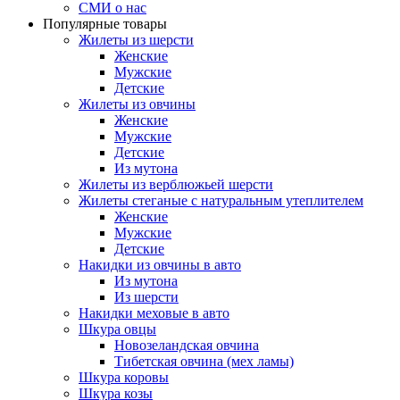
СМИ о нас
Популярные товары
Жилеты из шерсти
Женские
Мужские
Детские
Жилеты из овчины
Женские
Мужские
Детские
Из мутона
Жилеты из верблюжьей шерсти
Жилеты стеганые с натуральным утеплителем
Женские
Мужские
Детские
Накидки из овчины в авто
Из мутона
Из шерсти
Накидки меховые в авто
Шкура овцы
Новозеландская овчина
Тибетская овчина (мех ламы)
Шкура коровы
Шкура козы