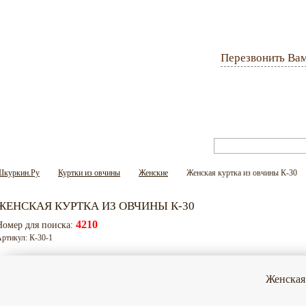
Перезвонить Ва
Оплата и доставка
Гарантия
Вопрос-ответ
Шкуркин.Ру
Куртки из овчины
Женские
Женская куртка из овчины К-30
ЖЕНСКАЯ КУРТКА ИЗ ОВЧИНЫ К-30
4210
Номер для поиска:
ртикул: К-30-1
Женская