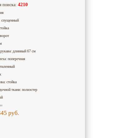
4210
я поиска:
сия
: спущенный
стойка
 ворот
см
 рукава: длинный 67 см
меха: поперечная
италенный
х
ика: стойка
дочной ткани: полиэстер
ый
ии
345
руб.