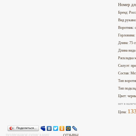
Номер дл
Бренд: Рос
Вид рукава
Воротник: 
Горловина:
Длина: 75 
Длина вида
Раскладка 
Силуэт: пр
Состав: Ме
Тип воротн
Тип подкла
Цвет: черн
нет в налич
13
Цена:
Поделиться…
ПОДРОБНОЕ ОПИСАНИЕ
ОТЗЫВЫ