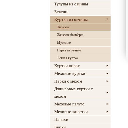
Тулупы из овчины
Бекеши
Куртки из овчины
Женские
Женские бомберы
Мужские
Парка на овчине
Летная куртка
Куртки пилот
Меховые куртки
Парки с мехом
Джинсовые куртки с
мехом
Меховые пальто
Меховые жилетки
Папахи
Бурки