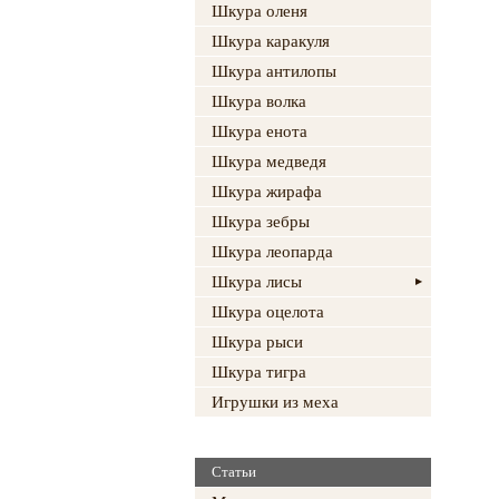
Шкура оленя
Шкура каракуля
Шкура антилопы
Шкура волка
Шкура енота
Шкура медведя
Шкура жирафа
Шкура зебры
Шкура леопарда
Шкура лисы
Шкура оцелота
Шкура рыси
Шкура тигра
Игрушки из меха
Статьи