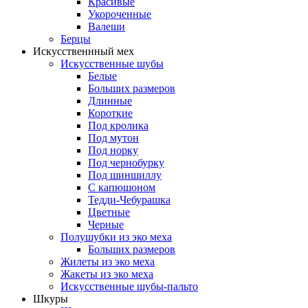
Красивые
Укороченные
Валеши
Берцы
Искусственнный мех
Искусственные шубы
Белые
Больших размеров
Длинные
Короткие
Под кролика
Под мутон
Под норку
Под чернобурку
Под шиншиллу
С капюшоном
Тедди-Чебурашка
Цветные
Черные
Полушубки из эко меха
Больших размеров
Жилеты из эко меха
Жакеты из эко меха
Искусственные шубы-пальто
Шкуры