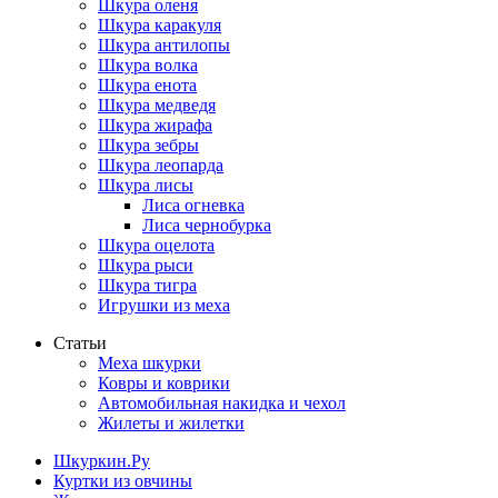
Шкура оленя
Шкура каракуля
Шкура антилопы
Шкура волка
Шкура енота
Шкура медведя
Шкура жирафа
Шкура зебры
Шкура леопарда
Шкура лисы
Лиса огневка
Лиса чернобурка
Шкура оцелота
Шкура рыси
Шкура тигра
Игрушки из меха
Статьи
Меха шкурки
Ковры и коврики
Автомобильная накидка и чехол
Жилеты и жилетки
Шкуркин.Ру
Куртки из овчины