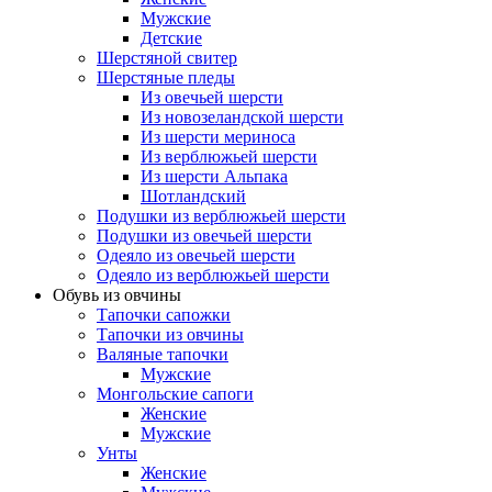
Мужские
Детские
Шерстяной свитер
Шерстяные пледы
Из овечьей шерсти
Из новозеландской шерсти
Из шерсти мериноса
Из верблюжьей шерсти
Из шерсти Альпака
Шотландский
Подушки из верблюжьей шерсти
Подушки из овечьей шерсти
Одеяло из овечьей шерсти
Одеяло из верблюжьей шерсти
Обувь из овчины
Тапочки сапожки
Тапочки из овчины
Валяные тапочки
Мужские
Монгольские сапоги
Женские
Мужские
Унты
Женские