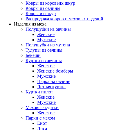
Ковры из коровьих шкур
Ковры из овчины
Ковры из шкур
Распродажа ковров и меховых изделий
Изделия из меха
Полушубки из овчины
Женские
Мужские
Полушубки из мутона
Тулупы из овчины
Бекеши
Куртки из овчины
Женские
Женские бомберы
Мужские
Парка на овчине
Летная куртка
Куртки пилот
Женские
Мужские
Меховые куртки
Женские
Парки с мехом
Енот
Лиса