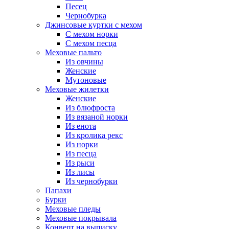
Песец
Чернобурка
Джинсовые куртки с мехом
С мехом норки
С мехом песца
Меховые пальто
Из овчины
Женские
Мутоновые
Меховые жилетки
Женские
Из блюфроста
Из вязаной норки
Из енота
Из кролика рекс
Из норки
Из песца
Из рыси
Из лисы
Из чернобурки
Папахи
Бурки
Меховые пледы
Меховые покрывала
Конверт на выписку