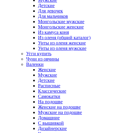
Мужские
Детские
Для девочек
Для мальчиков
Монгольские мужские
Монгольские женские
Из камуса коня
Из оленя (общий каталог)
Унты из оленя женские
Унты из оленя мужские
Угги купить
Чуни из овчины
Валенки
Женские
Мужские
Детские
Расписные
Классические
Самокатки
На подошве
Женские на подошве
Мужские на подошве
Домашние
С вышивкой
Дизайнерские