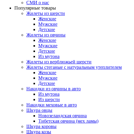
СМИ о нас
Популярные товары
Жилеты из шерсти
Женские
Мужские
Детские
Жилеты из овчины
Женские
Мужские
Детские
Из мутона
Жилеты из верблюжьей шерсти
Жилеты стеганые с натуральным утеплителем
Женские
Мужские
Детские
Накидки из овчины в авто
Из мутона
Из шерсти
Накидки меховые в авто
Шкура овцы
Новозеландская овчина
Тибетская овчина (мех ламы)
Шкура коровы
Шкура козы