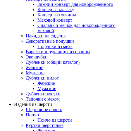
Зимний конверт для новорожденного
Конверт в коляску
Конверт из овчины
Меховой конверт
Спальный мешок для новорожденного
меховой
Накидки на сиденье
Декоративные подушки
Подушки из меха
Варежки и рукавицы из овчины
Эко шубки
Дубленки (общий каталог)
Женские
Мужские
Дубленки пилот
Женские
Мужские
Дубленки косухи
Тапочки с мехом
Изделия из шерсти
Шерстяное пальто
Пончо
Пончо из шерсти
Куртки шерстяные
Женские