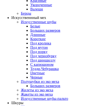
Красивые
Укороченные
Валеши
Берцы
Искусственнный мех
Искусственные шубы
Белые
Больших размеров
Длинные
Короткие
Под кролика
Под мутон
Под норку
Под чернобурку
Под шиншиллу
С капюшоном
Тедди-Чебурашка
Цветные
Черные
Полушубки из эко меха
Больших размеров
Жилеты из эко меха
Жакеты из эко меха
Искусственные шубы-пальто
Шкуры