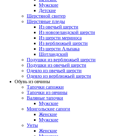
Мужские
Детские
Шерстяной свитер
Шерстяные пледы
Из овечьей шерсти
Из новозеландской шерсти
Из шерсти мериноса
Из верблюжьей шерсти
Из шерсти Альпака
Шотландский
Подушки из верблюжьей шерсти
Подушки из овечьей шерсти
Одеяло из овечьей шерсти
Одеяло из верблюжьей шерсти
Обувь из овчины
Тапочки сапожки
Тапочки из овчины
Валяные тапочки
Мужские
Монгольские сапоги
Женские
Мужские
Унты
Женские