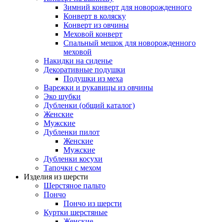
Зимний конверт для новорожденного
Конверт в коляску
Конверт из овчины
Меховой конверт
Спальный мешок для новорожденного
меховой
Накидки на сиденье
Декоративные подушки
Подушки из меха
Варежки и рукавицы из овчины
Эко шубки
Дубленки (общий каталог)
Женские
Мужские
Дубленки пилот
Женские
Мужские
Дубленки косухи
Тапочки с мехом
Изделия из шерсти
Шерстяное пальто
Пончо
Пончо из шерсти
Куртки шерстяные
Женские