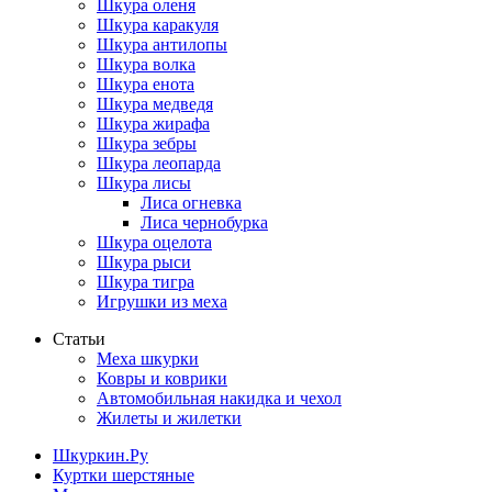
Шкура оленя
Шкура каракуля
Шкура антилопы
Шкура волка
Шкура енота
Шкура медведя
Шкура жирафа
Шкура зебры
Шкура леопарда
Шкура лисы
Лиса огневка
Лиса чернобурка
Шкура оцелота
Шкура рыси
Шкура тигра
Игрушки из меха
Статьи
Меха шкурки
Ковры и коврики
Автомобильная накидка и чехол
Жилеты и жилетки
Шкуркин.Ру
Куртки шерстяные