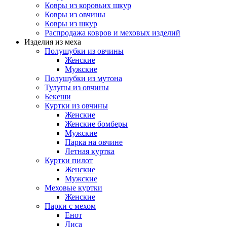
Ковры из коровьих шкур
Ковры из овчины
Ковры из шкур
Распродажа ковров и меховых изделий
Изделия из меха
Полушубки из овчины
Женские
Мужские
Полушубки из мутона
Тулупы из овчины
Бекеши
Куртки из овчины
Женские
Женские бомберы
Мужские
Парка на овчине
Летная куртка
Куртки пилот
Женские
Мужские
Меховые куртки
Женские
Парки с мехом
Енот
Лиса