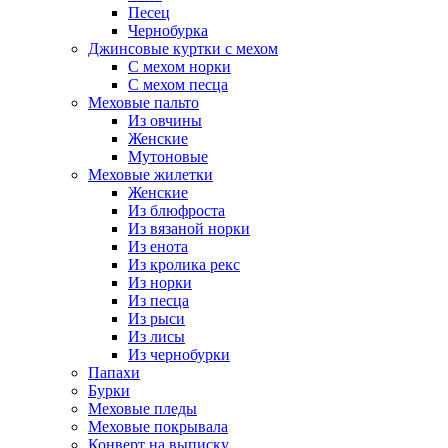
Песец
Чернобурка
Джинсовые куртки с мехом
С мехом норки
С мехом песца
Меховые пальто
Из овчины
Женские
Мутоновые
Меховые жилетки
Женские
Из блюфроста
Из вязаной норки
Из енота
Из кролика рекс
Из норки
Из песца
Из рыси
Из лисы
Из чернобурки
Папахи
Бурки
Меховые пледы
Меховые покрывала
Конверт на выписку