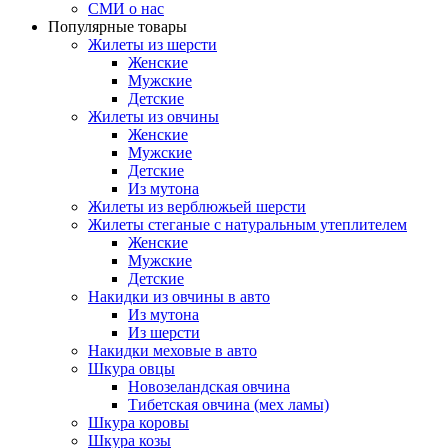
СМИ о нас
Популярные товары
Жилеты из шерсти
Женские
Мужские
Детские
Жилеты из овчины
Женские
Мужские
Детские
Из мутона
Жилеты из верблюжьей шерсти
Жилеты стеганые с натуральным утеплителем
Женские
Мужские
Детские
Накидки из овчины в авто
Из мутона
Из шерсти
Накидки меховые в авто
Шкура овцы
Новозеландская овчина
Тибетская овчина (мех ламы)
Шкура коровы
Шкура козы