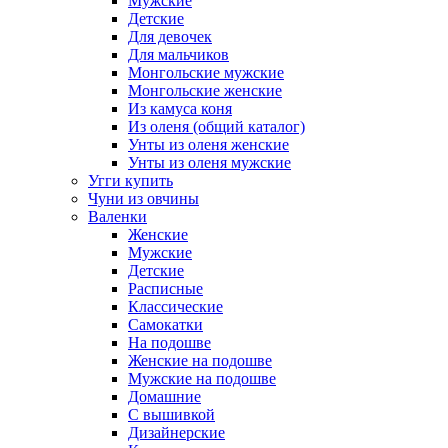
Мужские
Детские
Для девочек
Для мальчиков
Монгольские мужские
Монгольские женские
Из камуса коня
Из оленя (общий каталог)
Унты из оленя женские
Унты из оленя мужские
Угги купить
Чуни из овчины
Валенки
Женские
Мужские
Детские
Расписные
Классические
Самокатки
На подошве
Женские на подошве
Мужские на подошве
Домашние
С вышивкой
Дизайнерские