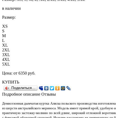
в наличии
Размер:
XS
S
M
L
XL
2XL
3XL
4XL
5XL
Цена:
от 6350
руб.
КУПИТЬ
Поделиться…
Подробное описание
Отзывы
Демисезонная дымчатая куртка Аляска польского производства изготовлена
из шерсти австралийского мериноса. Модель имеет прямой крой, удобную и
практичную застежку-молнию по всей длине, широкий отложной воротник
с флисовой оборотной стороной. Изделие рассчитано на температуру от 0