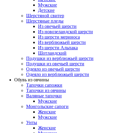
Мужские
Детские
Шерстяной свитер
Шерстяные пледы
Из овечьей шерсти
Из новозеландской шерсти
Из шерсти мериноса
Из верблюжьей шерсти
Из шерсти Альпака
Шотландский
Подушки из верблюжьей шерсти
Подушки из овечьей шерсти
Одеяло из овечьей шерсти
Одеяло из верблюжьей шерсти
Обувь из овчины
Тапочки сапожки
Тапочки из овчины
Валяные тапочки
Мужские
Монгольские сапоги
Женские
Мужские
Унты
Женские