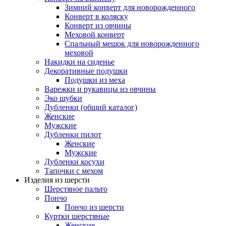
Зимний конверт для новорожденного
Конверт в коляску
Конверт из овчины
Меховой конверт
Спальный мешок для новорожденного
меховой
Накидки на сиденье
Декоративные подушки
Подушки из меха
Варежки и рукавицы из овчины
Эко шубки
Дубленки (общий каталог)
Женские
Мужские
Дубленки пилот
Женские
Мужские
Дубленки косухи
Тапочки с мехом
Изделия из шерсти
Шерстяное пальто
Пончо
Пончо из шерсти
Куртки шерстяные
Женские