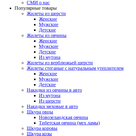
СМИ о нас
Популярные товары
Жилеты из шерсти
Женские
Мужские
Детские
Жилеты из овчины
Женские
Мужские
Детские
Из мутона
Жилеты из верблюжьей шерсти
Жилеты стеганые с натуральным утеплителем
Женские
Мужские
Детские
Накидки из овчины в авто
Из мутона
Из шерсти
Накидки меховые в авто
Шкура овцы
Новозеландская овчина
Тибетская овчина (мех ламы)
Шкура коровы
Шкура козы