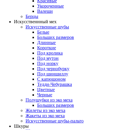
Красивые
Укороченные
Валеши
Берцы
Искусственнный мех
Искусственные шубы
Белые
Больших размеров
Длинные
Короткие
Под кролика
Под мутон
Под норку
Под чернобурку
Под шиншиллу
С капюшоном
Тедди-Чебурашка
Цветные
Черные
Полушубки из эко меха
Больших размеров
Жилеты из эко меха
Жакеты из эко меха
Искусственные шубы-пальто
Шкуры