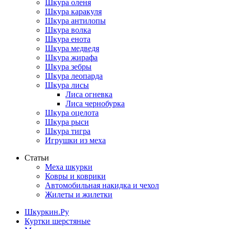
Шкура оленя
Шкура каракуля
Шкура антилопы
Шкура волка
Шкура енота
Шкура медведя
Шкура жирафа
Шкура зебры
Шкура леопарда
Шкура лисы
Лиса огневка
Лиса чернобурка
Шкура оцелота
Шкура рыси
Шкура тигра
Игрушки из меха
Статьи
Меха шкурки
Ковры и коврики
Автомобильная накидка и чехол
Жилеты и жилетки
Шкуркин.Ру
Куртки шерстяные