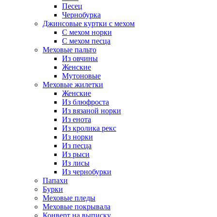
Песец
Чернобурка
Джинсовые куртки с мехом
С мехом норки
С мехом песца
Меховые пальто
Из овчины
Женские
Мутоновые
Меховые жилетки
Женские
Из блюфроста
Из вязаной норки
Из енота
Из кролика рекс
Из норки
Из песца
Из рыси
Из лисы
Из чернобурки
Папахи
Бурки
Меховые пледы
Меховые покрывала
Конверт на выписку