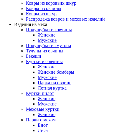
Ковры из коровьих шкур
Ковры из овчины
Ковры из шкур
Распродажа ковров и меховых изделий
Изделия из меха
Полушубки из овчины
Женские
Мужские
Полушубки из мутона
Тулупы из овчины
Бекеши
Куртки из овчины
Женские
Женские бомберы
Мужские
Парка на овчине
Летная куртка
Куртки пилот
Женские
Мужские
Меховые куртки
Женские
Парки с мехом
Енот
Лиса