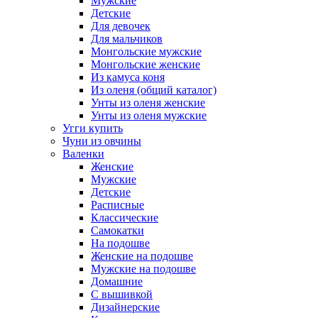
Мужские
Детские
Для девочек
Для мальчиков
Монгольские мужские
Монгольские женские
Из камуса коня
Из оленя (общий каталог)
Унты из оленя женские
Унты из оленя мужские
Угги купить
Чуни из овчины
Валенки
Женские
Мужские
Детские
Расписные
Классические
Самокатки
На подошве
Женские на подошве
Мужские на подошве
Домашние
С вышивкой
Дизайнерские