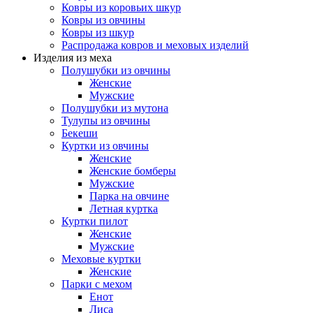
Ковры из коровьих шкур
Ковры из овчины
Ковры из шкур
Распродажа ковров и меховых изделий
Изделия из меха
Полушубки из овчины
Женские
Мужские
Полушубки из мутона
Тулупы из овчины
Бекеши
Куртки из овчины
Женские
Женские бомберы
Мужские
Парка на овчине
Летная куртка
Куртки пилот
Женские
Мужские
Меховые куртки
Женские
Парки с мехом
Енот
Лиса