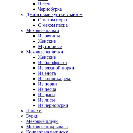
Песец
Чернобурка
Джинсовые куртки с мехом
С мехом норки
С мехом песца
Меховые пальто
Из овчины
Женские
Мутоновые
Меховые жилетки
Женские
Из блюфроста
Из вязаной норки
Из енота
Из кролика рекс
Из норки
Из песца
Из рыси
Из лисы
Из чернобурки
Папахи
Бурки
Меховые пледы
Меховые покрывала
Конверт на выписку