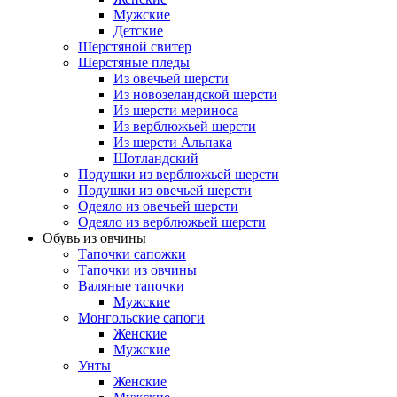
Мужские
Детские
Шерстяной свитер
Шерстяные пледы
Из овечьей шерсти
Из новозеландской шерсти
Из шерсти мериноса
Из верблюжьей шерсти
Из шерсти Альпака
Шотландский
Подушки из верблюжьей шерсти
Подушки из овечьей шерсти
Одеяло из овечьей шерсти
Одеяло из верблюжьей шерсти
Обувь из овчины
Тапочки сапожки
Тапочки из овчины
Валяные тапочки
Мужские
Монгольские сапоги
Женские
Мужские
Унты
Женские