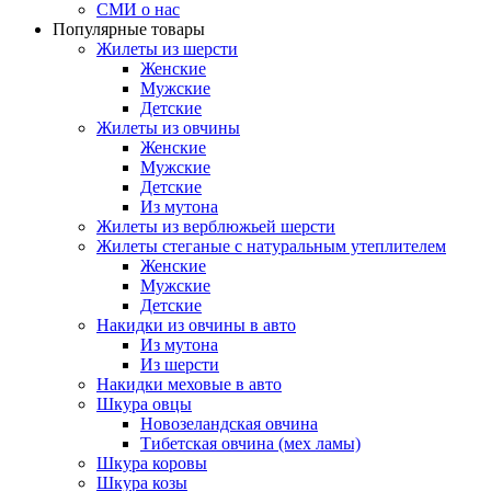
СМИ о нас
Популярные товары
Жилеты из шерсти
Женские
Мужские
Детские
Жилеты из овчины
Женские
Мужские
Детские
Из мутона
Жилеты из верблюжьей шерсти
Жилеты стеганые с натуральным утеплителем
Женские
Мужские
Детские
Накидки из овчины в авто
Из мутона
Из шерсти
Накидки меховые в авто
Шкура овцы
Новозеландская овчина
Тибетская овчина (мех ламы)
Шкура коровы
Шкура козы