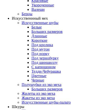
Красивые
Укороченные
Валеши
Берцы
Искусственнный мех
Искусственные шубы
Белые
Больших размеров
Длинные
Короткие
Под кролика
Под мутон
Под норку
Под чернобурку
Под шиншиллу
С капюшоном
Тедди-Чебурашка
Цветные
Черные
Полушубки из эко меха
Больших размеров
Жилеты из эко меха
Жакеты из эко меха
Искусственные шубы-пальто
Шкуры