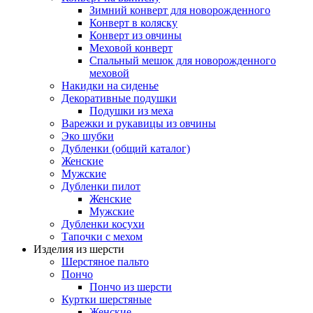
Зимний конверт для новорожденного
Конверт в коляску
Конверт из овчины
Меховой конверт
Спальный мешок для новорожденного
меховой
Накидки на сиденье
Декоративные подушки
Подушки из меха
Варежки и рукавицы из овчины
Эко шубки
Дубленки (общий каталог)
Женские
Мужские
Дубленки пилот
Женские
Мужские
Дубленки косухи
Тапочки с мехом
Изделия из шерсти
Шерстяное пальто
Пончо
Пончо из шерсти
Куртки шерстяные
Женские