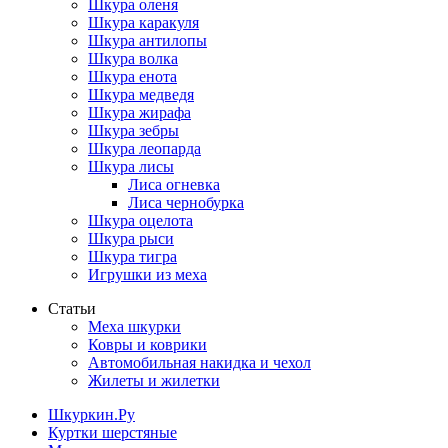
Шкура оленя
Шкура каракуля
Шкура антилопы
Шкура волка
Шкура енота
Шкура медведя
Шкура жирафа
Шкура зебры
Шкура леопарда
Шкура лисы
Лиса огневка
Лиса чернобурка
Шкура оцелота
Шкура рыси
Шкура тигра
Игрушки из меха
Статьи
Меха шкурки
Ковры и коврики
Автомобильная накидка и чехол
Жилеты и жилетки
Шкуркин.Ру
Куртки шерстяные