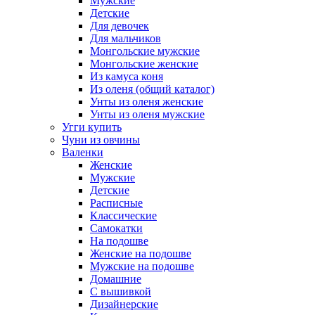
Мужские
Детские
Для девочек
Для мальчиков
Монгольские мужские
Монгольские женские
Из камуса коня
Из оленя (общий каталог)
Унты из оленя женские
Унты из оленя мужские
Угги купить
Чуни из овчины
Валенки
Женские
Мужские
Детские
Расписные
Классические
Самокатки
На подошве
Женские на подошве
Мужские на подошве
Домашние
С вышивкой
Дизайнерские