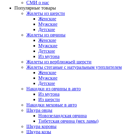
СМИ о нас
Популярные товары
Жилеты из шерсти
Женские
Мужские
Детские
Жилеты из овчины
Женские
Мужские
Детские
Из мутона
Жилеты из верблюжьей шерсти
Жилеты стеганые с натуральным утеплителем
Женские
Мужские
Детские
Накидки из овчины в авто
Из мутона
Из шерсти
Накидки меховые в авто
Шкура овцы
Новозеландская овчина
Тибетская овчина (мех ламы)
Шкура коровы
Шкура козы