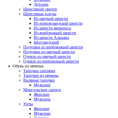
Детские
Шерстяной свитер
Шерстяные пледы
Из овечьей шерсти
Из новозеландской шерсти
Из шерсти мериноса
Из верблюжьей шерсти
Из шерсти Альпака
Шотландский
Подушки из верблюжьей шерсти
Подушки из овечьей шерсти
Одеяло из овечьей шерсти
Одеяло из верблюжьей шерсти
Обувь из овчины
Тапочки сапожки
Тапочки из овчины
Валяные тапочки
Мужские
Монгольские сапоги
Женские
Мужские
Унты
Женские
Мужские