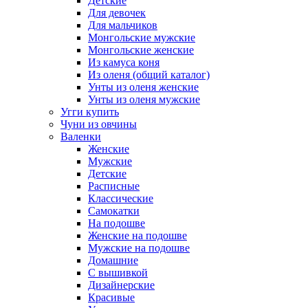
Детские
Для девочек
Для мальчиков
Монгольские мужские
Монгольские женские
Из камуса коня
Из оленя (общий каталог)
Унты из оленя женские
Унты из оленя мужские
Угги купить
Чуни из овчины
Валенки
Женские
Мужские
Детские
Расписные
Классические
Самокатки
На подошве
Женские на подошве
Мужские на подошве
Домашние
С вышивкой
Дизайнерские
Красивые