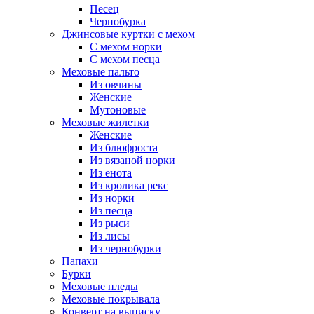
Песец
Чернобурка
Джинсовые куртки с мехом
С мехом норки
С мехом песца
Меховые пальто
Из овчины
Женские
Мутоновые
Меховые жилетки
Женские
Из блюфроста
Из вязаной норки
Из енота
Из кролика рекс
Из норки
Из песца
Из рыси
Из лисы
Из чернобурки
Папахи
Бурки
Меховые пледы
Меховые покрывала
Конверт на выписку