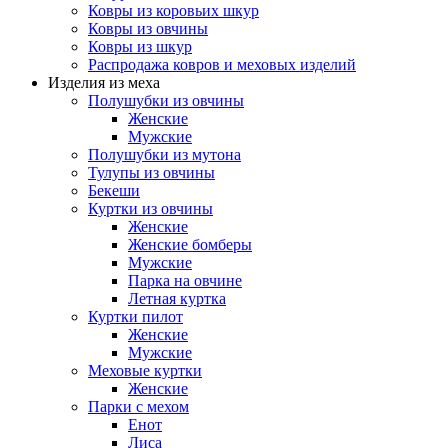
Ковры из коровьих шкур
Ковры из овчины
Ковры из шкур
Распродажа ковров и меховых изделий
Изделия из меха
Полушубки из овчины
Женские
Мужские
Полушубки из мутона
Тулупы из овчины
Бекеши
Куртки из овчины
Женские
Женские бомберы
Мужские
Парка на овчине
Летная куртка
Куртки пилот
Женские
Мужские
Меховые куртки
Женские
Парки с мехом
Енот
Лиса