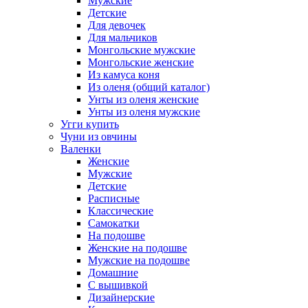
Мужские
Детские
Для девочек
Для мальчиков
Монгольские мужские
Монгольские женские
Из камуса коня
Из оленя (общий каталог)
Унты из оленя женские
Унты из оленя мужские
Угги купить
Чуни из овчины
Валенки
Женские
Мужские
Детские
Расписные
Классические
Самокатки
На подошве
Женские на подошве
Мужские на подошве
Домашние
С вышивкой
Дизайнерские