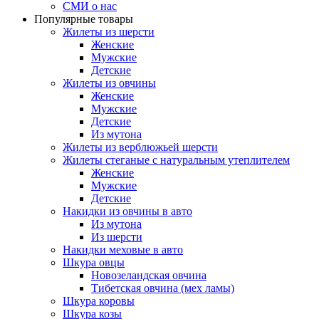
СМИ о нас
Популярные товары
Жилеты из шерсти
Женские
Мужские
Детские
Жилеты из овчины
Женские
Мужские
Детские
Из мутона
Жилеты из верблюжьей шерсти
Жилеты стеганые с натуральным утеплителем
Женские
Мужские
Детские
Накидки из овчины в авто
Из мутона
Из шерсти
Накидки меховые в авто
Шкура овцы
Новозеландская овчина
Тибетская овчина (мех ламы)
Шкура коровы
Шкура козы