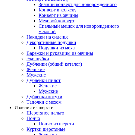
Зимний конверт для новорожденного
Конверт в коляску
Конверт из овчины
Меховой конверт
Спальный мешок для новорожденного
меховой
Накидки на сиденье
Декоративные подушки
Подушки из меха
Варежки и рукавицы из овчины
Эко шубки
Дубленки (общий каталог)
Женские
Мужские
Дубленки пилот
Женские
Мужские
Дубленки косухи
Тапочки с мехом
Изделия из шерсти
Шерстяное пальто
Пончо
Пончо из шерсти
Куртки шерстяные
Женские