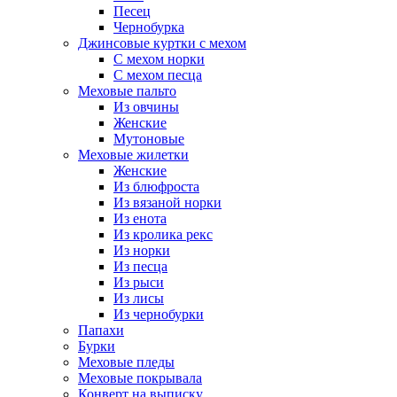
Песец
Чернобурка
Джинсовые куртки с мехом
С мехом норки
С мехом песца
Меховые пальто
Из овчины
Женские
Мутоновые
Меховые жилетки
Женские
Из блюфроста
Из вязаной норки
Из енота
Из кролика рекс
Из норки
Из песца
Из рыси
Из лисы
Из чернобурки
Папахи
Бурки
Меховые пледы
Меховые покрывала
Конверт на выписку