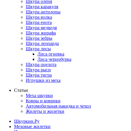
Шкура оленя
Шкура каракуля
Шкура антилопы
Шкура волка
Шкура енота
Шкура медведя
Шкура жирафа
Шкура зебры
Шкура леопарда
Шкура лисы
Лиса огневка
Лиса чернобурка
Шкура оцелота
Шкура рыси
Шкура тигра
Игрушки из меха
Статьи
Меха шкурки
Ковры и коврики
Автомобильная накидка и чехол
Жилеты и жилетки
Шкуркин.Ру
Меховые жилетки