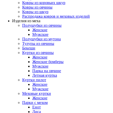
Ковры из коровьих шкур
Ковры из овчины
Ковры из шкур
Распродажа ковров и меховых изделий
Изделия из меха
Полушубки из овчины
Женские
Мужские
Полушубки из мутона
Тулупы из овчины
Бекеши
Куртки из овчины
Женские
Женские бомберы
Мужские
Парка на овчине
Летная куртка
Куртки пилот
Женские
Мужские
Меховые куртки
Женские
Парки с мехом
Енот
Лиса