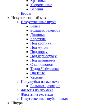
Красивые
Укороченные
Валеши
Берцы
Искусственнный мех
Искусственные шубы
Белые
Больших размеров
Длинные
Короткие
Под кролика
Под мутон
Под норку
Под чернобурку
Под шиншиллу
С капюшоном
Тедди-Чебурашка
Цветные
Черные
Полушубки из эко меха
Больших размеров
Жилеты из эко меха
Жакеты из эко меха
Искусственные шубы-пальто
Шкуры