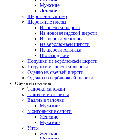
Мужские
Детские
Шерстяной свитер
Шерстяные пледы
Из овечьей шерсти
Из новозеландской шерсти
Из шерсти мериноса
Из верблюжьей шерсти
Из шерсти Альпака
Шотландский
Подушки из верблюжьей шерсти
Подушки из овечьей шерсти
Одеяло из овечьей шерсти
Одеяло из верблюжьей шерсти
Обувь из овчины
Тапочки сапожки
Тапочки из овчины
Валяные тапочки
Мужские
Монгольские сапоги
Женские
Мужские
Унты
Женские