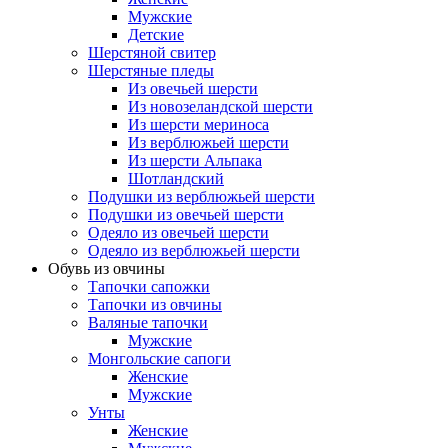
Мужские
Детские
Шерстяной свитер
Шерстяные пледы
Из овечьей шерсти
Из новозеландской шерсти
Из шерсти мериноса
Из верблюжьей шерсти
Из шерсти Альпака
Шотландский
Подушки из верблюжьей шерсти
Подушки из овечьей шерсти
Одеяло из овечьей шерсти
Одеяло из верблюжьей шерсти
Обувь из овчины
Тапочки сапожки
Тапочки из овчины
Валяные тапочки
Мужские
Монгольские сапоги
Женские
Мужские
Унты
Женские