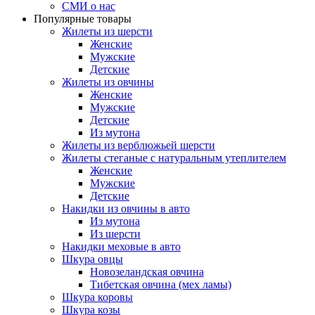
СМИ о нас
Популярные товары
Жилеты из шерсти
Женские
Мужские
Детские
Жилеты из овчины
Женские
Мужские
Детские
Из мутона
Жилеты из верблюжьей шерсти
Жилеты стеганые с натуральным утеплителем
Женские
Мужские
Детские
Накидки из овчины в авто
Из мутона
Из шерсти
Накидки меховые в авто
Шкура овцы
Новозеландская овчина
Тибетская овчина (мех ламы)
Шкура коровы
Шкура козы