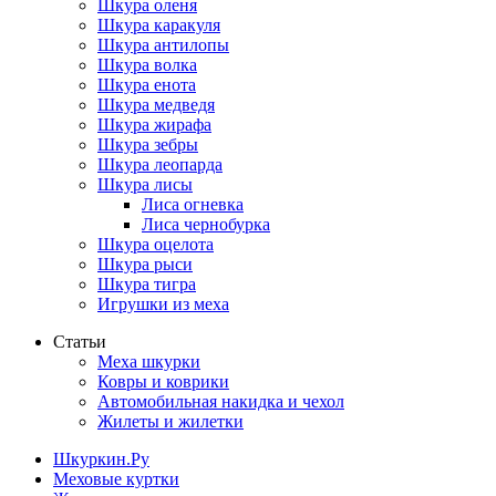
Шкура оленя
Шкура каракуля
Шкура антилопы
Шкура волка
Шкура енота
Шкура медведя
Шкура жирафа
Шкура зебры
Шкура леопарда
Шкура лисы
Лиса огневка
Лиса чернобурка
Шкура оцелота
Шкура рыси
Шкура тигра
Игрушки из меха
Статьи
Меха шкурки
Ковры и коврики
Автомобильная накидка и чехол
Жилеты и жилетки
Шкуркин.Ру
Меховые куртки