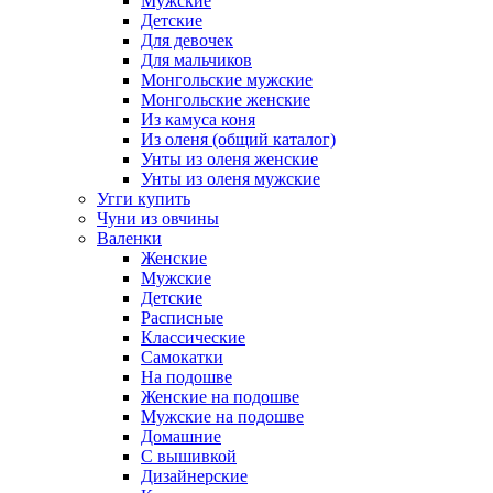
Мужские
Детские
Для девочек
Для мальчиков
Монгольские мужские
Монгольские женские
Из камуса коня
Из оленя (общий каталог)
Унты из оленя женские
Унты из оленя мужские
Угги купить
Чуни из овчины
Валенки
Женские
Мужские
Детские
Расписные
Классические
Самокатки
На подошве
Женские на подошве
Мужские на подошве
Домашние
С вышивкой
Дизайнерские