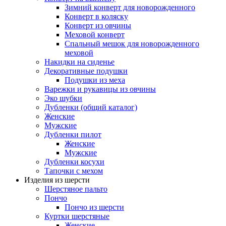
Зимний конверт для новорожденного
Конверт в коляску
Конверт из овчины
Меховой конверт
Спальный мешок для новорожденного
меховой
Накидки на сиденье
Декоративные подушки
Подушки из меха
Варежки и рукавицы из овчины
Эко шубки
Дубленки (общий каталог)
Женские
Мужские
Дубленки пилот
Женские
Мужские
Дубленки косухи
Тапочки с мехом
Изделия из шерсти
Шерстяное пальто
Пончо
Пончо из шерсти
Куртки шерстяные
Женские