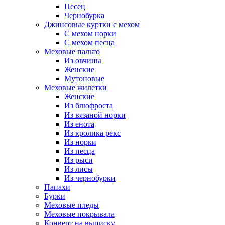
Песец
Чернобурка
Джинсовые куртки с мехом
С мехом норки
С мехом песца
Меховые пальто
Из овчины
Женские
Мутоновые
Меховые жилетки
Женские
Из блюфроста
Из вязаной норки
Из енота
Из кролика рекс
Из норки
Из песца
Из рыси
Из лисы
Из чернобурки
Папахи
Бурки
Меховые пледы
Меховые покрывала
Конверт на выписку