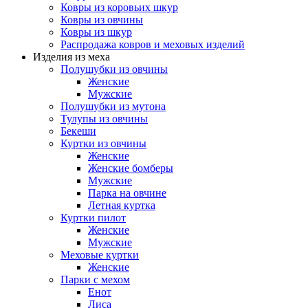
Ковры из коровьих шкур
Ковры из овчины
Ковры из шкур
Распродажа ковров и меховых изделий
Изделия из меха
Полушубки из овчины
Женские
Мужские
Полушубки из мутона
Тулупы из овчины
Бекеши
Куртки из овчины
Женские
Женские бомберы
Мужские
Парка на овчине
Летная куртка
Куртки пилот
Женские
Мужские
Меховые куртки
Женские
Парки с мехом
Енот
Лиса