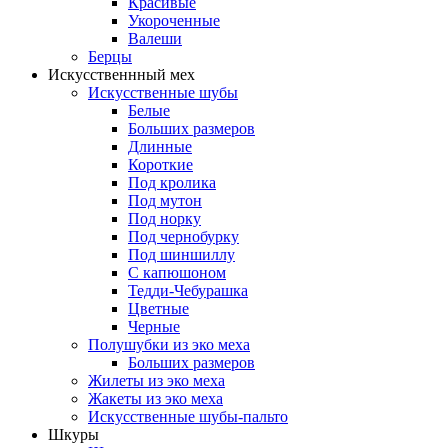
Красивые
Укороченные
Валеши
Берцы
Искусственнный мех
Искусственные шубы
Белые
Больших размеров
Длинные
Короткие
Под кролика
Под мутон
Под норку
Под чернобурку
Под шиншиллу
С капюшоном
Тедди-Чебурашка
Цветные
Черные
Полушубки из эко меха
Больших размеров
Жилеты из эко меха
Жакеты из эко меха
Искусственные шубы-пальто
Шкуры