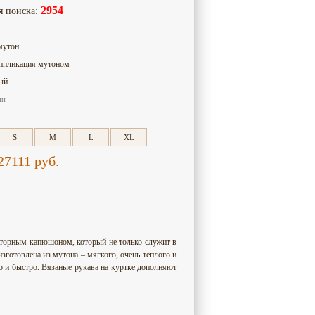
2954
я поиска:
мутон
ппликация мутоном
ый
ии
S
M
L
XL
27111
руб.
сторным капюшоном, который не только служит в
изготовлена из мутона – мягкого, очень теплого и
о и быстро. Вязаные рукава на куртке дополняют