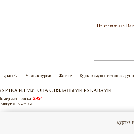
Перезвонить Ва
Оплата и доставка
Гарантия
Вопрос-ответ
Шкуркин.Ру
Меховые куртки
Женские
Куртка из мутона с вязаными рука
КУРТКА ИЗ МУТОНА С ВЯЗАНЫМИ РУКАВАМИ
2954
Номер для поиска:
ртикул: Л177-259К-1
Куртка 