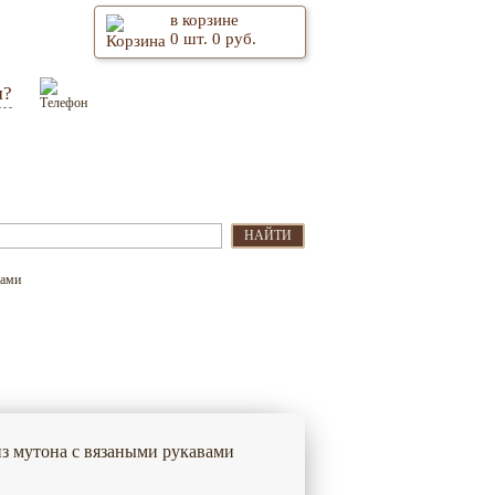
в корзине
0
шт.
0
руб.
м?
Оптом
Контакты
НАЙТИ
вами
из мутона с вязаными рукавами