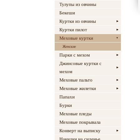
Тулупы из овчины
Бекеши
Куртки из овчины
Куртки пилот
Меховые куртки
Женские
Парки с мехом
Джинсовые куртки с
мехом
Меховые пальто
Меховые жилетки
Папахи
Бурки
Меховые пледы
Меховые покрывала
Конверт на выписку
Накидки на сиденье