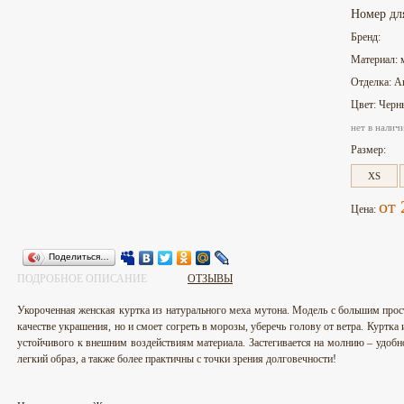
Номер дл
Бренд:
Материал: 
Отделка: А
Цвет: Черн
нет в налич
Размер:
XS
от 
Цена:
Поделиться…
ПОДРОБНОЕ ОПИСАНИЕ
ОТЗЫВЫ
Укороченная женская куртка из натурального меха мутона. Модель с большим про
качестве украшения, но и смоет согреть в морозы, уберечь голову от ветра. Куртка 
устойчивого к внешним воздействиям материала. Застегивается на молнию – удобн
легкий образ, а также более практичны с точки зрения долговечности!