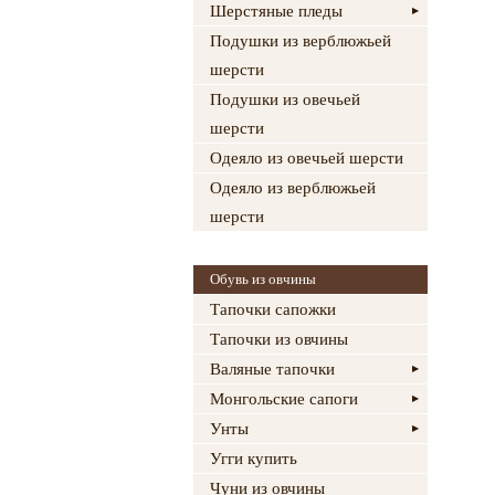
Шерстяные пледы
Подушки из верблюжьей
шерсти
Подушки из овечьей
шерсти
Одеяло из овечьей шерсти
Одеяло из верблюжьей
шерсти
Обувь из овчины
Тапочки сапожки
Тапочки из овчины
Валяные тапочки
Монгольские сапоги
Унты
Угги купить
Чуни из овчины