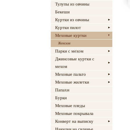
Тулупы из овчины
Бекеши
Куртки из овчины
Куртки пилот
Меховые куртки
Женские
Парки с мехом
Джинсовые куртки с
мехом
Меховые пальто
Меховые жилетки
Папахи
Бурки
Меховые пледы
Меховые покрывала
Конверт на выписку
Накидки на сиденье