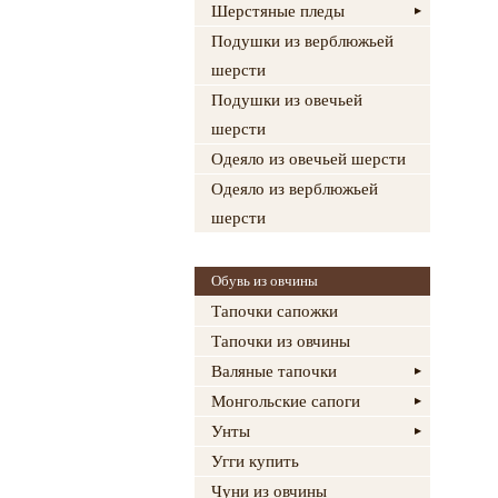
Шерстяные пледы
Подушки из верблюжьей
шерсти
Подушки из овечьей
шерсти
Одеяло из овечьей шерсти
Одеяло из верблюжьей
шерсти
Обувь из овчины
Тапочки сапожки
Тапочки из овчины
Валяные тапочки
Монгольские сапоги
Унты
Угги купить
Чуни из овчины