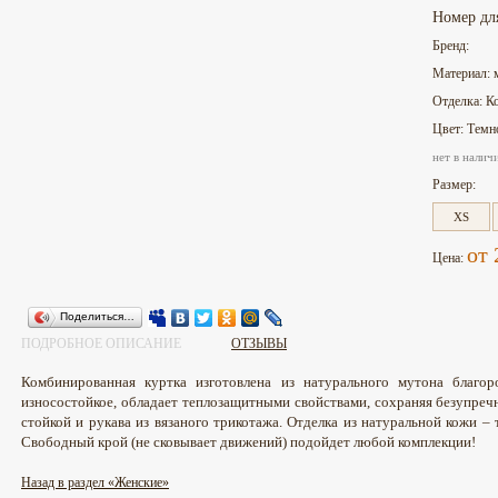
Номер дл
Бренд:
Материал: 
Отделка: К
Цвет: Темн
нет в налич
Размер:
XS
от 
Цена:
Поделиться…
ПОДРОБНОЕ ОПИСАНИЕ
ОТЗЫВЫ
Комбинированная куртка изготовлена из натурального мутона благор
износостойкое, обладает теплозащитными свойствами, сохраняя безупреч
стойкой и рукава из вязаного трикотажа. Отделка из натуральной кожи – 
Свободный крой (не сковывает движений) подойдет любой комплекции!
Назад в раздел «Женские»