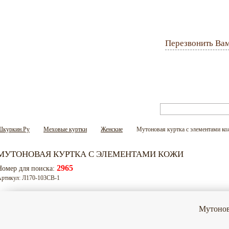
Перезвонить Ва
Оплата и доставка
Гарантия
Вопрос-ответ
Шкуркин.Ру
Меховые куртки
Женские
Мутоновая куртка с элементами ко
МУТОНОВАЯ КУРТКА С ЭЛЕМЕНТАМИ КОЖИ
2965
Номер для поиска:
ртикул: Л170-103СВ-1
Мутонов