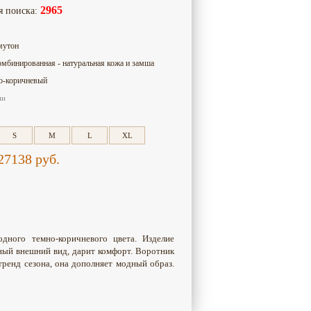
2965
я поиска:
мутон
омбинированная - натуральная кожа и замша
о-коричневый
ии
S
M
L
XL
27138
руб.
одного темно-коричневого цвета. Изделие
ный внешний вид, дарит комфорт. Воротник
тренд сезона, она дополняет модный образ.