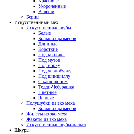
Красивые
Укороченные
Валеши
Берцы
Искусственнный мех
Искусственные шубы
Белые
Больших размеров
Длинные
Короткие
Под кролика
Под мутон
Под норку
Под чернобурку
Под шиншиллу
С капюшоном
Тедди-Чебурашка
Цветные
Черные
Полушубки из эко меха
Больших размеров
Жилеты из эко меха
Жакеты из эко меха
Искусственные шубы-пальто
Шкуры