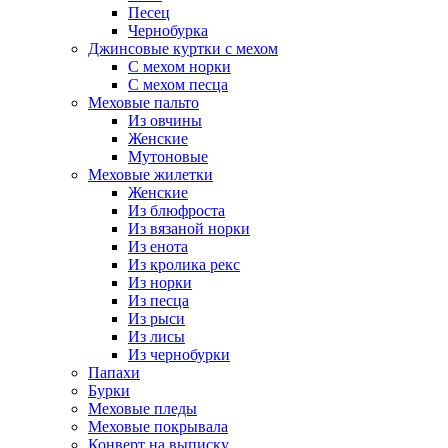
Песец
Чернобурка
Джинсовые куртки с мехом
С мехом норки
С мехом песца
Меховые пальто
Из овчины
Женские
Мутоновые
Меховые жилетки
Женские
Из блюфроста
Из вязаной норки
Из енота
Из кролика рекс
Из норки
Из песца
Из рыси
Из лисы
Из чернобурки
Папахи
Бурки
Меховые пледы
Меховые покрывала
Конверт на выписку