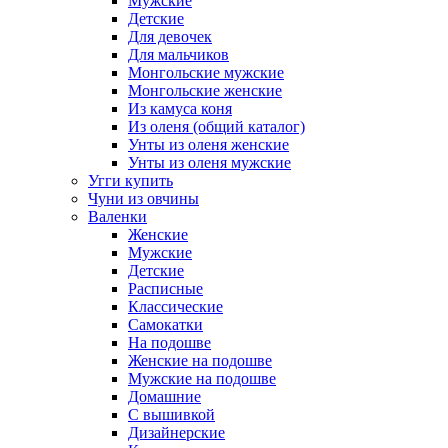
Мужские
Детские
Для девочек
Для мальчиков
Монгольские мужские
Монгольские женские
Из камуса коня
Из оленя (общий каталог)
Унты из оленя женские
Унты из оленя мужские
Угги купить
Чуни из овчины
Валенки
Женские
Мужские
Детские
Расписные
Классические
Самокатки
На подошве
Женские на подошве
Мужские на подошве
Домашние
С вышивкой
Дизайнерские