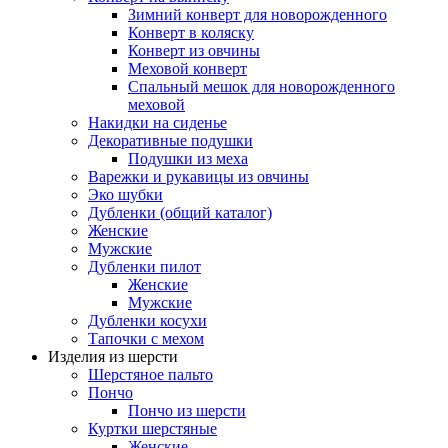
Зимний конверт для новорожденного
Конверт в коляску
Конверт из овчины
Меховой конверт
Спальный мешок для новорожденного
меховой
Накидки на сиденье
Декоративные подушки
Подушки из меха
Варежки и рукавицы из овчины
Эко шубки
Дубленки (общий каталог)
Женские
Мужские
Дубленки пилот
Женские
Мужские
Дубленки косухи
Тапочки с мехом
Изделия из шерсти
Шерстяное пальто
Пончо
Пончо из шерсти
Куртки шерстяные
Женские