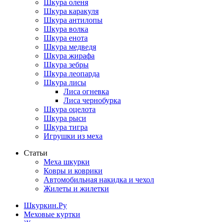
Шкура оленя
Шкура каракуля
Шкура антилопы
Шкура волка
Шкура енота
Шкура медведя
Шкура жирафа
Шкура зебры
Шкура леопарда
Шкура лисы
Лиса огневка
Лиса чернобурка
Шкура оцелота
Шкура рыси
Шкура тигра
Игрушки из меха
Статьи
Меха шкурки
Ковры и коврики
Автомобильная накидка и чехол
Жилеты и жилетки
Шкуркин.Ру
Меховые куртки