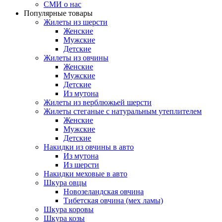
СМИ о нас
Популярные товары
Жилеты из шерсти
Женские
Мужские
Детские
Жилеты из овчины
Женские
Мужские
Детские
Из мутона
Жилеты из верблюжьей шерсти
Жилеты стеганые с натуральным утеплителем
Женские
Мужские
Детские
Накидки из овчины в авто
Из мутона
Из шерсти
Накидки меховые в авто
Шкура овцы
Новозеландская овчина
Тибетская овчина (мех ламы)
Шкура коровы
Шкура козы