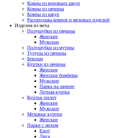
Ковры из коровьих шкур
Ковры из овчины
Ковры из шкур
Распродажа ковров и меховых изделий
Изделия из меха
Полушубки из овчины
Женские
Мужские
Полушубки из мутона
Тулупы из овчины
Бекеши
Куртки из овчины
Женские
Женские бомберы
Мужские
Парка на овчине
Летная куртка
Куртки пилот
Женские
Мужские
Меховые куртки
Женские
Парки с мехом
Енот
Лиса