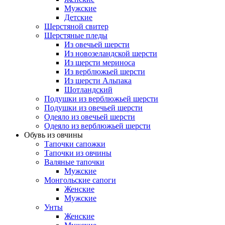
Мужские
Детские
Шерстяной свитер
Шерстяные пледы
Из овечьей шерсти
Из новозеландской шерсти
Из шерсти мериноса
Из верблюжьей шерсти
Из шерсти Альпака
Шотландский
Подушки из верблюжьей шерсти
Подушки из овечьей шерсти
Одеяло из овечьей шерсти
Одеяло из верблюжьей шерсти
Обувь из овчины
Тапочки сапожки
Тапочки из овчины
Валяные тапочки
Мужские
Монгольские сапоги
Женские
Мужские
Унты
Женские