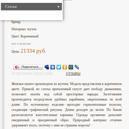
Статьи
2890
Номер для поиска:
Бренд:
Материал: мутон
Цвет: Коричневый
нет в наличии
21334
руб.
Цена:
Поделиться…
ПОДРОБНОЕ ОПИСАНИЕ
ОТЗЫВЫ
Женское пальто произведено из мутона. Модель представлена в коричневом
цвете. Прямой, но слегка приталенный силуэт дает свободу движениям,
позволяет носить под собой просторные наряды. Застегивание
производится посредством удобных карабинов, закрепленных по всей
длине. По мутоновому изделию проходят горизонтальные полоски,
создающие графический рисунок. Длина доходит до колен. По бокам
располагаются вместительные карманы. Одежда органично дополнит
ежедневный и праздничный образ. Природный материал отлично
удерживает тепло, поэтому с ним не страшны морозы!