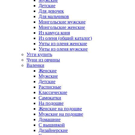
Мужские
Детские
Для девочек
Для мальчиков
Монгольские мужские
Монгольские женские
Из камуса коня
Из оленя (общий каталог)
Унты из оленя женские
Унты из оленя мужские
Угги купить
Чуни из овчины
Валенки
Женские
Мужские
Детские
Расписные
Классические
Самокатки
На подошве
Женские на подошве
Мужские на подошве
Домашние
С вышивкой
Дизайнерские