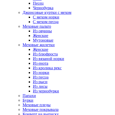
Песец
Чернобурка
Джинсовые куртки с мехом
С мехом норки
С мехом песца
Меховые пальто
Из овчины
Женские
Мутоновые
Меховые жилетки
Женские
Из блюфроста
Из вязаной норки
Из енота
Из кролика рекс
Из норки
Из песца
Из рыси
Из лисы
Из чернобурки
Папахи
Бурки
Меховые пледы
Меховые покрывала
Конверт на выписку