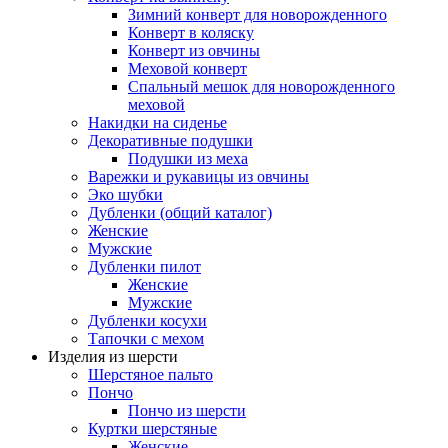
Зимний конверт для новорожденного
Конверт в коляску
Конверт из овчины
Меховой конверт
Спальный мешок для новорожденного
меховой
Накидки на сиденье
Декоративные подушки
Подушки из меха
Варежки и рукавицы из овчины
Эко шубки
Дубленки (общий каталог)
Женские
Мужские
Дубленки пилот
Женские
Мужские
Дубленки косухи
Тапочки с мехом
Изделия из шерсти
Шерстяное пальто
Пончо
Пончо из шерсти
Куртки шерстяные
Женские