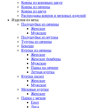
Ковры из коровьих шкур
Ковры из овчины
Ковры из шкур
Распродажа ковров и меховых изделий
Изделия из меха
Полушубки из овчины
Женские
Мужские
Полушубки из мутона
Тулупы из овчины
Бекеши
Куртки из овчины
Женские
Женские бомберы
Мужские
Парка на овчине
Летная куртка
Куртки пилот
Женские
Мужские
Меховые куртки
Женские
Парки с мехом
Енот
Лиса