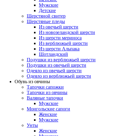
Мужские
Детские
Шерстяной свитер
Шерстяные пледы
Из овечьей шерсти
Из новозеландской шерсти
Из шерсти мериноса
Из верблюжьей шерсти
Из шерсти Альпака
Шотландский
Подушки из верблюжьей шерсти
Подушки из овечьей шерсти
Одеяло из овечьей шерсти
Одеяло из верблюжьей шерсти
Обувь из овчины
Тапочки сапожки
Тапочки из овчины
Валяные тапочки
Мужские
Монгольские сапоги
Женские
Мужские
Унты
Женские