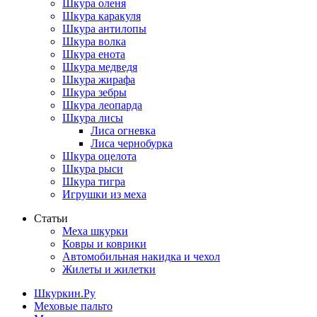
Шкура оленя
Шкура каракуля
Шкура антилопы
Шкура волка
Шкура енота
Шкура медведя
Шкура жирафа
Шкура зебры
Шкура леопарда
Шкура лисы
Лиса огневка
Лиса чернобурка
Шкура оцелота
Шкура рыси
Шкура тигра
Игрушки из меха
Статьи
Меха шкурки
Ковры и коврики
Автомобильная накидка и чехол
Жилеты и жилетки
Шкуркин.Ру
Меховые пальто