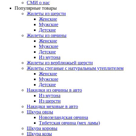
СМИ о нас
Популярные товары
Жилеты из шерсти
Женские
Мужские
Детские
Жилеты из овчины
Женские
Мужские
Детские
Из мутона
Жилеты из верблюжьей шерсти
Жилеты стеганые с натуральным утеплителем
Женские
Мужские
Детские
Накидки из овчины в авто
Из мутона
Из шерсти
Накидки меховые в авто
Шкура овцы
Новозеландская овчина
Тибетская овчина (мех ламы)
Шкура коровы
Шкура козы