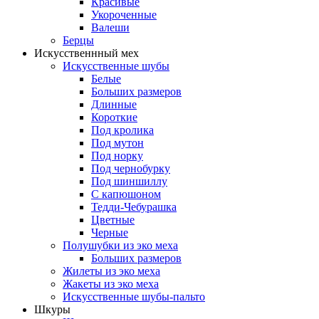
Красивые
Укороченные
Валеши
Берцы
Искусственнный мех
Искусственные шубы
Белые
Больших размеров
Длинные
Короткие
Под кролика
Под мутон
Под норку
Под чернобурку
Под шиншиллу
С капюшоном
Тедди-Чебурашка
Цветные
Черные
Полушубки из эко меха
Больших размеров
Жилеты из эко меха
Жакеты из эко меха
Искусственные шубы-пальто
Шкуры