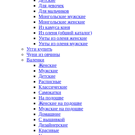
Детские
Для девочек
Для мальчиков
Монгольские мужские
Монгольские женские
Из камуса коня
Из оленя (общий каталог)
Унты из оленя женские
Унты из оленя мужские
Угги купить
Чуни из овчины
Валенки
Женские
Мужские
Детские
Расписные
Классические
Самокатки
На подошве
Женские на подошве
Мужские на подошве
Домашние
С вышивкой
Дизайнерские
Красивые