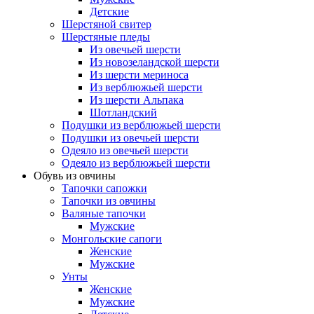
Детские
Шерстяной свитер
Шерстяные пледы
Из овечьей шерсти
Из новозеландской шерсти
Из шерсти мериноса
Из верблюжьей шерсти
Из шерсти Альпака
Шотландский
Подушки из верблюжьей шерсти
Подушки из овечьей шерсти
Одеяло из овечьей шерсти
Одеяло из верблюжьей шерсти
Обувь из овчины
Тапочки сапожки
Тапочки из овчины
Валяные тапочки
Мужские
Монгольские сапоги
Женские
Мужские
Унты
Женские
Мужские