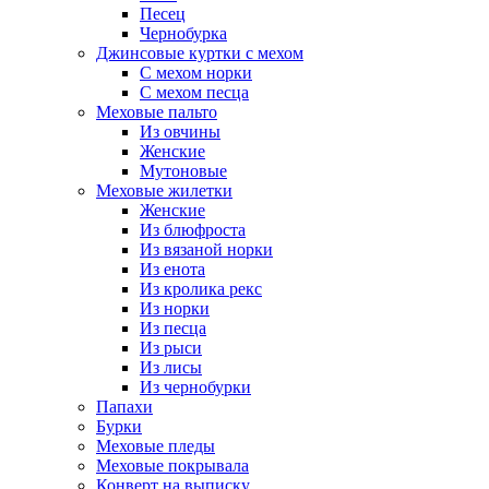
Песец
Чернобурка
Джинсовые куртки с мехом
С мехом норки
С мехом песца
Меховые пальто
Из овчины
Женские
Мутоновые
Меховые жилетки
Женские
Из блюфроста
Из вязаной норки
Из енота
Из кролика рекс
Из норки
Из песца
Из рыси
Из лисы
Из чернобурки
Папахи
Бурки
Меховые пледы
Меховые покрывала
Конверт на выписку