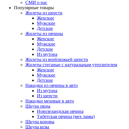
СМИ о нас
Популярные товары
Жилеты из шерсти
Женские
Мужские
Детские
Жилеты из овчины
Женские
Мужские
Детские
Из мутона
Жилеты из верблюжьей шерсти
Жилеты стеганые с натуральным утеплителем
Женские
Мужские
Детские
Накидки из овчины в авто
Из мутона
Из шерсти
Накидки меховые в авто
Шкура овцы
Новозеландская овчина
Тибетская овчина (мех ламы)
Шкура коровы
Шкура козы