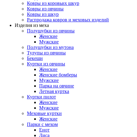
Ковры из коровьих шкур
Ковры из овчины
Ковры из шкур
Распродажа ковров и меховых изделий
Изделия из меха
Полушубки из овчины
Женские
Мужские
Полушубки из мутона
Тулупы из овчины
Бекеши
Куртки из овчины
Женские
Женские бомберы
Мужские
Парка на овчине
Летная куртка
Куртки пилот
Женские
Мужские
Меховые куртки
Женские
Парки с мехом
Енот
Лиса