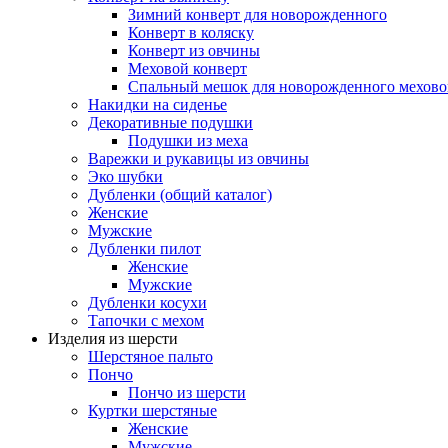
Зимний конверт для новорожденного
Конверт в коляску
Конверт из овчины
Меховой конверт
Спальный мешок для новорожденного мехово
Накидки на сиденье
Декоративные подушки
Подушки из меха
Варежки и рукавицы из овчины
Эко шубки
Дубленки (общий каталог)
Женские
Мужские
Дубленки пилот
Женские
Мужские
Дубленки косухи
Тапочки с мехом
Изделия из шерсти
Шерстяное пальто
Пончо
Пончо из шерсти
Куртки шерстяные
Женские
Мужские