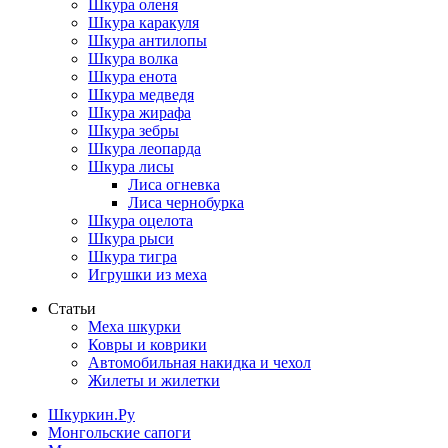
Шкура оленя
Шкура каракуля
Шкура антилопы
Шкура волка
Шкура енота
Шкура медведя
Шкура жирафа
Шкура зебры
Шкура леопарда
Шкура лисы
Лиса огневка
Лиса чернобурка
Шкура оцелота
Шкура рыси
Шкура тигра
Игрушки из меха
Статьи
Меха шкурки
Ковры и коврики
Автомобильная накидка и чехол
Жилеты и жилетки
Шкуркин.Ру
Монгольские сапоги