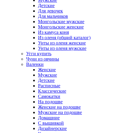
Мужские
Детские
Для девочек
Для мальчиков
Монгольские мужские
Монгольские женские
Из камуса коня
Из оленя (общий каталог)
Унты из оленя женские
Унты из оленя мужские
Угги купить
Чуни из овчины
Валенки
Женские
Мужские
Детские
Расписные
Классические
Самокатки
На подошве
Женские на подошве
Мужские на подошве
Домашние
С вышивкой
Дизайнерские