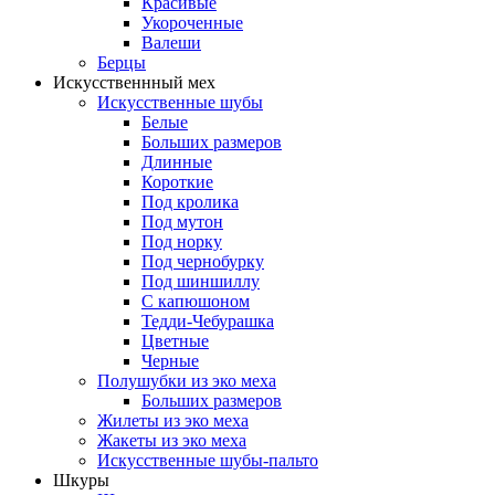
Красивые
Укороченные
Валеши
Берцы
Искусственнный мех
Искусственные шубы
Белые
Больших размеров
Длинные
Короткие
Под кролика
Под мутон
Под норку
Под чернобурку
Под шиншиллу
С капюшоном
Тедди-Чебурашка
Цветные
Черные
Полушубки из эко меха
Больших размеров
Жилеты из эко меха
Жакеты из эко меха
Искусственные шубы-пальто
Шкуры