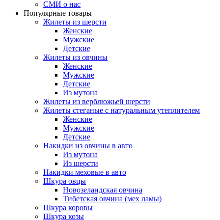
СМИ о нас
Популярные товары
Жилеты из шерсти
Женские
Мужские
Детские
Жилеты из овчины
Женские
Мужские
Детские
Из мутона
Жилеты из верблюжьей шерсти
Жилеты стеганые с натуральным утеплителем
Женские
Мужские
Детские
Накидки из овчины в авто
Из мутона
Из шерсти
Накидки меховые в авто
Шкура овцы
Новозеландская овчина
Тибетская овчина (мех ламы)
Шкура коровы
Шкура козы