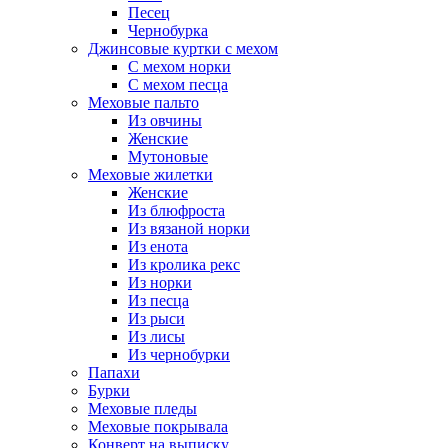
Песец
Чернобурка
Джинсовые куртки с мехом
С мехом норки
С мехом песца
Меховые пальто
Из овчины
Женские
Мутоновые
Меховые жилетки
Женские
Из блюфроста
Из вязаной норки
Из енота
Из кролика рекс
Из норки
Из песца
Из рыси
Из лисы
Из чернобурки
Папахи
Бурки
Меховые пледы
Меховые покрывала
Конверт на выписку