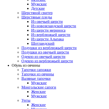
Мужские
Детские
Шерстяной свитер
Шерстяные пледы
Из овечьей шерсти
Из новозеландской шерсти
Из шерсти мериноса
Из верблюжьей шерсти
Из шерсти Альпака
Шотландский
Подушки из верблюжьей шерсти
Подушки из овечьей шерсти
Одеяло из овечьей шерсти
Одеяло из верблюжьей шерсти
Обувь из овчины
Тапочки сапожки
Тапочки из овчины
Валяные тапочки
Мужские
Монгольские сапоги
Женские
Мужские
Унты
Женские