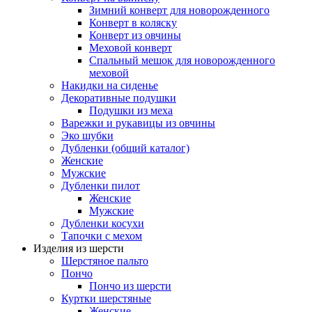
Зимний конверт для новорожденного
Конверт в коляску
Конверт из овчины
Меховой конверт
Спальный мешок для новорожденного
меховой
Накидки на сиденье
Декоративные подушки
Подушки из меха
Варежки и рукавицы из овчины
Эко шубки
Дубленки (общий каталог)
Женские
Мужские
Дубленки пилот
Женские
Мужские
Дубленки косухи
Тапочки с мехом
Изделия из шерсти
Шерстяное пальто
Пончо
Пончо из шерсти
Куртки шерстяные
Женские