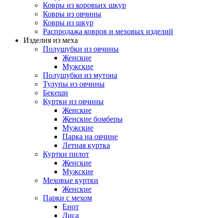
Ковры из коровьих шкур
Ковры из овчины
Ковры из шкур
Распродажа ковров и меховых изделий
Изделия из меха
Полушубки из овчины
Женские
Мужские
Полушубки из мутона
Тулупы из овчины
Бекеши
Куртки из овчины
Женские
Женские бомберы
Мужские
Парка на овчине
Летная куртка
Куртки пилот
Женские
Мужские
Меховые куртки
Женские
Парки с мехом
Енот
Лиса