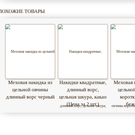
ПОХОЖИЕ ТОВАРЫ
Меховая накидка из
Накидки квадратные,
Меховая 
цельной овчины
длинный ворс,
цельно
длинный ворс черный
цельная шкура, какао
коротк
(Цена за 2 шт.)
беж