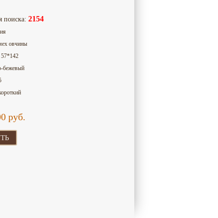
2154
я поиска:
сия
мех овчины
: 57*142
о-бежевый
5
 короткий
00
руб.
ТЬ