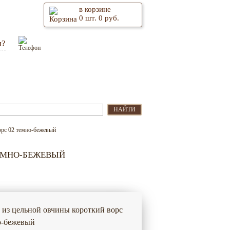
в корзине
0
шт.
0
руб.
м?
Оптом
Контакты
НАЙТИ
орс 02 темно-бежевый
ТЕМНО-БЕЖЕВЫЙ
 из цельной овчины короткий ворс
о-бежевый