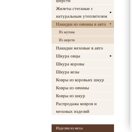
шерсти
Жилеты стеганые с
натуральным утеплителем
Накидки из овчины в авто
Из мутона
Из шерсти
Накидки меховые в авто
Шкура овцы
Шкура коровы
Шкура козы
Ковры из коровьих шкур
Ковры из овчины
Ковры из шкур
Распродажа ковров и
меховых изделий
Изделия из меха