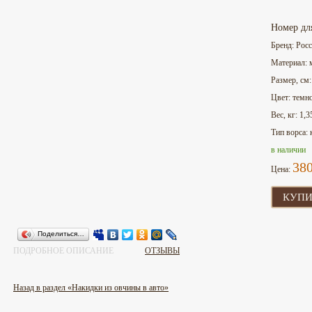
Номер дл
Бренд: Рос
Материал: 
Размер, см
Цвет: темн
Вес, кг: 1,3
Тип ворса:
в наличии
38
Цена:
КУПИ
Поделиться…
ПОДРОБНОЕ ОПИСАНИЕ
ОТЗЫВЫ
Назад в раздел «Накидки из овчины в авто»