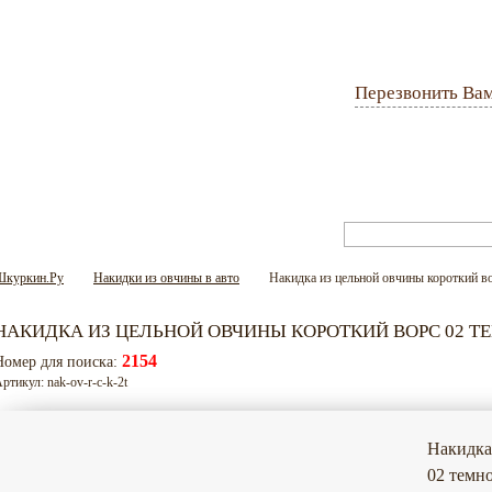
Перезвонить Ва
Оплата и доставка
Гарантия
Вопрос-ответ
Шкуркин.Ру
Накидки из овчины в авто
Накидка из цельной овчины короткий в
НАКИДКА ИЗ ЦЕЛЬНОЙ ОВЧИНЫ КОРОТКИЙ ВОРС 02 
2154
Номер для поиска:
ртикул: nak-оv-r-с-k-2t
Накидка
02 темн