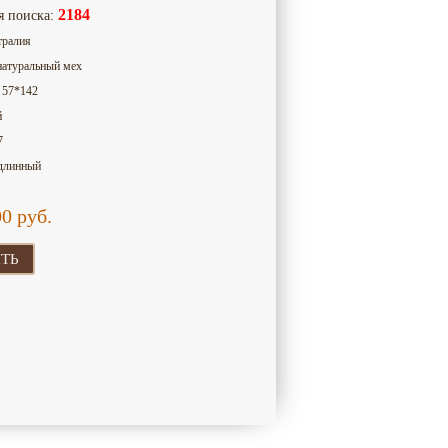
2184
я поиска:
тралия
натуральный мех
: 57*142
й
7
 длинный
00
руб.
ТЬ