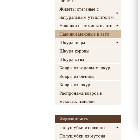
шерсти
Жилеты стеганые с
натуральным утеплителем
Накидки из овчины в авто
Накидки меховые в авто
Шкура овцы
Шкура коровы
Шкура козы
Ковры из коровьих шкур
Ковры из овчины
Ковры из шкур
Распродажа ковров и
меховых изделий
Изделия из меха
Полушубки из овчины
Полушубки из мутона