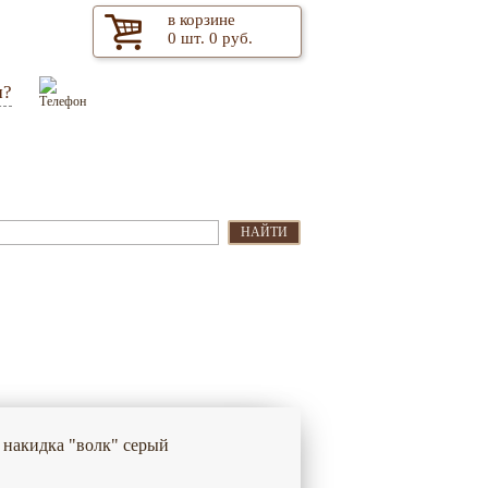
в корзине
0
шт.
0
руб.
м?
Оптом
Контакты
НАЙТИ
 накидка "волк" серый