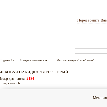
Перезвонить Ва
Оплата и доставка
Гарантия
Вопрос-ответ
Шкуркин.Ру
Накидки меховые в авто
Меховая накидка "волк" серый
МЕХОВАЯ НАКИДКА "ВОЛК" СЕРЫЙ
2184
Номер для поиска:
ртикул: nak-vol-6
Меховая