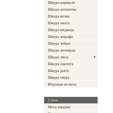
Шкура каракуля
Шкура антилопы
Шкура волка
Шкура енота
Шкура медведя
Шкура жирафа
Шкура зебры
Шкура леопарда
Шкура лисы
Шкура оцелота
Шкура рыси
Шкура тигра
Игрушки из меха
Статьи
Меха шкурки