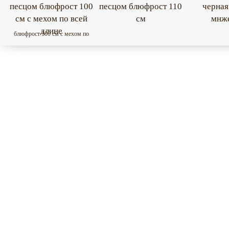
песцом блюфрост 100
песцом блюфрост 110
черная
см с мехом по всей
см
мнж
длине