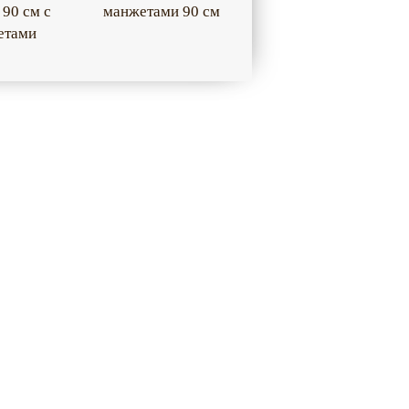
 90 см с
манжетами 90 см
етами