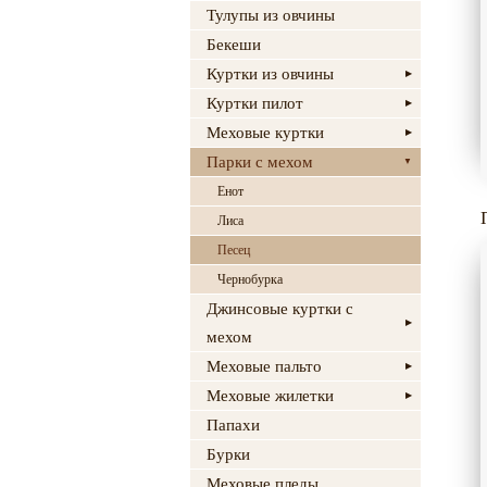
Тулупы из овчины
Бекеши
Куртки из овчины
Куртки пилот
Меховые куртки
Парки с мехом
Енот
Лиса
Песец
Чернобурка
Джинсовые куртки с
мехом
Меховые пальто
Меховые жилетки
Папахи
Бурки
Меховые пледы