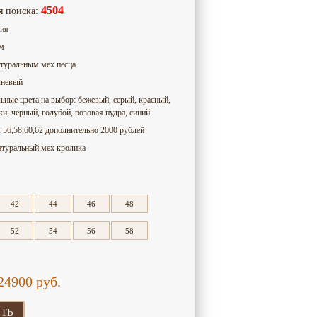
4504
я поиска:
сия
см
атуральным мех песца
чневый
ьные цвета на выбор: бежевый, серый, красный,
ки, черный, голубой, розовая пудра, синий.
: 56,58,60,62 дополнительно 2000 рублей
атуральный мех кролика
42
44
46
48
52
54
56
58
24900
руб.
ТЬ