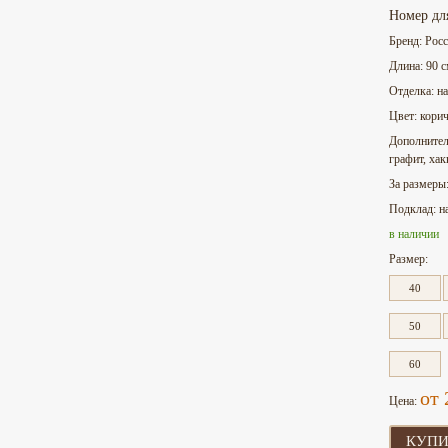
Номер дл
Бренд: Рос
Длина: 90 
Отделка: н
Цвет: кори
Дополнител
графит, хак
За размеры
Подклад: н
в наличии
Размер:
40
50
60
от 
Цена:
КУПИ