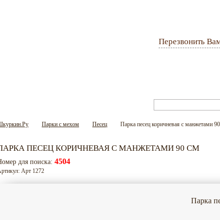
Перезвонить Ва
Оплата и доставка
Гарантия
Вопрос-ответ
Шкуркин.Ру
Парки с мехом
Песец
Парка песец коричневая с манжетами 90
ПАРКА ПЕСЕЦ КОРИЧНЕВАЯ С МАНЖЕТАМИ 90 СМ
4504
Номер для поиска:
ртикул: Арт 1272
Парка п