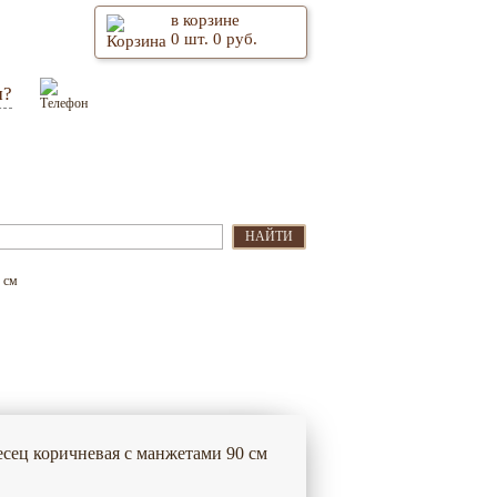
в корзине
0
шт.
0
руб.
м?
Оптом
Контакты
НАЙТИ
 см
есец коричневая с манжетами 90 см