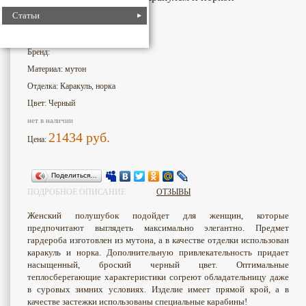
Статьи
3002
Номер для поиска:
Бренд:
Материал: мутон
Отделка: Каракуль, норка
Цвет: Черный
нет в наличии
21434
руб.
Цена:
Поделиться…
ПОДРОБНОЕ ОПИСАНИЕ
ОТЗЫВЫ
Женский полушубок подойдет для женщин, которые
предпочитают выглядеть максимально элегантно. Предмет
гардероба изготовлен из мутона, а в качестве отделки использован
каракуль и норка. Дополнительную привлекательность придает
насыщенный, броский черный цвет. Оптимальные
теплосберегающие характеристики согреют обладательницу даже
в суровых зимних условиях. Изделие имеет прямой крой, а в
качестве застежки использованы специальные карабины!