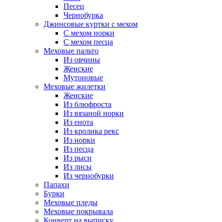
Песец
Чернобурка
Джинсовые куртки с мехом
С мехом норки
С мехом песца
Меховые пальто
Из овчины
Женские
Мутоновые
Меховые жилетки
Женские
Из блюфроста
Из вязаной норки
Из енота
Из кролика рекс
Из норки
Из песца
Из рыси
Из лисы
Из чернобурки
Папахи
Бурки
Меховые пледы
Меховые покрывала
Конверт на выписку