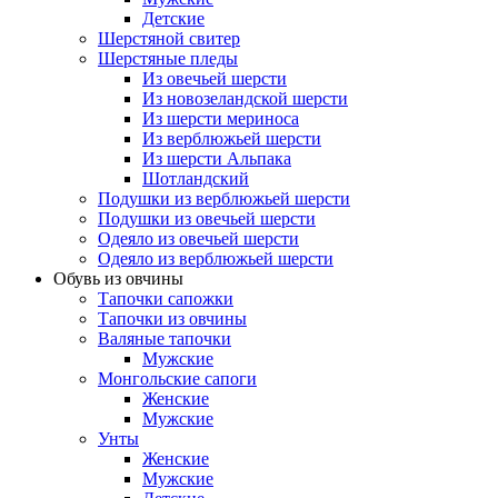
Детские
Шерстяной свитер
Шерстяные пледы
Из овечьей шерсти
Из новозеландской шерсти
Из шерсти мериноса
Из верблюжьей шерсти
Из шерсти Альпака
Шотландский
Подушки из верблюжьей шерсти
Подушки из овечьей шерсти
Одеяло из овечьей шерсти
Одеяло из верблюжьей шерсти
Обувь из овчины
Тапочки сапожки
Тапочки из овчины
Валяные тапочки
Мужские
Монгольские сапоги
Женские
Мужские
Унты
Женские
Мужские