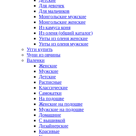
Детские
Для девочек
Для мальчиков
Монгольские мужские
Монгольские женские
Из камуса коня
Из оленя (общий каталог)
Унты из оленя женские
Унты из оленя мужские
Угги купить
Чуни из овчины
Валенки
Женские
Мужские
Детские
Расписные
Классические
Самокатки
На подошве
Женские на подошве
Мужские на подошве
Домашние
С вышивкой
Дизайнерские
Красивые