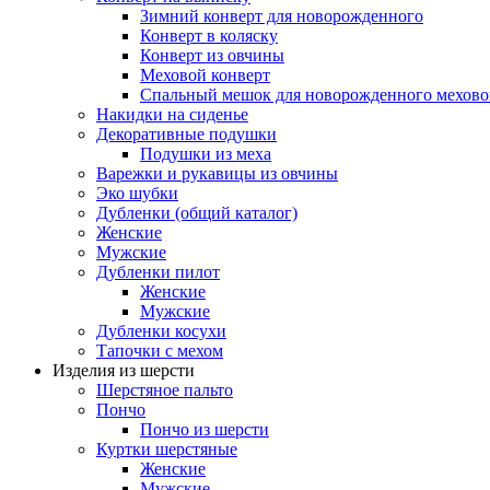
Зимний конверт для новорожденного
Конверт в коляску
Конверт из овчины
Меховой конверт
Спальный мешок для новорожденного мехово
Накидки на сиденье
Декоративные подушки
Подушки из меха
Варежки и рукавицы из овчины
Эко шубки
Дубленки (общий каталог)
Женские
Мужские
Дубленки пилот
Женские
Мужские
Дубленки косухи
Тапочки с мехом
Изделия из шерсти
Шерстяное пальто
Пончо
Пончо из шерсти
Куртки шерстяные
Женские
Мужские