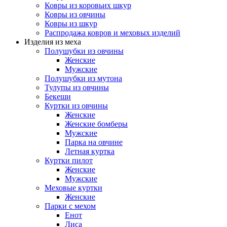
Ковры из коровьих шкур
Ковры из овчины
Ковры из шкур
Распродажа ковров и меховых изделий
Изделия из меха
Полушубки из овчины
Женские
Мужские
Полушубки из мутона
Тулупы из овчины
Бекеши
Куртки из овчины
Женские
Женские бомберы
Мужские
Парка на овчине
Летная куртка
Куртки пилот
Женские
Мужские
Меховые куртки
Женские
Парки с мехом
Енот
Лиса