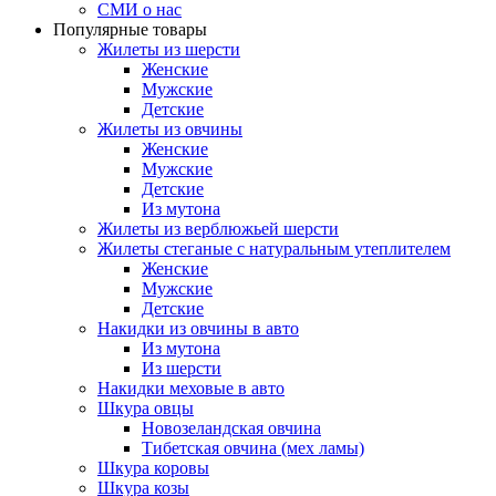
СМИ о нас
Популярные товары
Жилеты из шерсти
Женские
Мужские
Детские
Жилеты из овчины
Женские
Мужские
Детские
Из мутона
Жилеты из верблюжьей шерсти
Жилеты стеганые с натуральным утеплителем
Женские
Мужские
Детские
Накидки из овчины в авто
Из мутона
Из шерсти
Накидки меховые в авто
Шкура овцы
Новозеландская овчина
Тибетская овчина (мех ламы)
Шкура коровы
Шкура козы