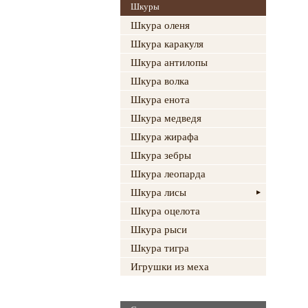
Шкуры
Шкура оленя
Шкура каракуля
Шкура антилопы
Шкура волка
Шкура енота
Шкура медведя
Шкура жирафа
Шкура зебры
Шкура леопарда
Шкура лисы
Шкура оцелота
Шкура рыси
Шкура тигра
Игрушки из меха