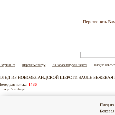
Перезвонить Ва
Оплата и доставка
Гарантия
Вопрос-ответ
Шкуркин.Ру
Шерстяные пледы
Из новозеландской шерсти
Плед из новозел
ПЛЕД ИЗ НОВОЗЕЛАНДСКОЙ ШЕРСТИ SAULE БЕЖЕВАЯ
1486
Номер для поиска:
ртикул: 5В-6-bv-pt
Плед из
Бежевая