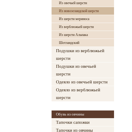
Из овечьей шерсти
Из новозеландской шерсти
Из шерсти мериноса
Из верблюжьей шерсти
Из шерсти Альпака
Шотландский
Подушки из верблюжьей
шерсти
Подушки из овечьей
шерсти
Одеяло из овечьей шерсти
Одеяло из верблюжьей
шерсти
Обувь из овчины
Тапочки сапожки
Тапочки из овчины