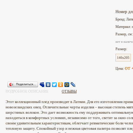
Номер дл
Бренд: Лат
Материал: 
Размер, см
нет в налич
Размер:
140x205
от 
Цена:
Поделиться…
ПОДРОБНОЕ ОПИСАНИЕ
ОТЗЫВЫ
Этот коллекционный плед производят в Латвии. Для его изготовления при
новозеландских овец. Отличительные черты изделия – высокая степень мяг
шерстяных волокон. Это дает возможность ему поддерживать оптимальную
находиться в комфортных условиях, независимо от того, светит за окно сол
своим удивительным характеристикам, облегчает ревматические боли чел
тепловую защиту. Спокойный узор и нежная цветовая палитра позволят пл