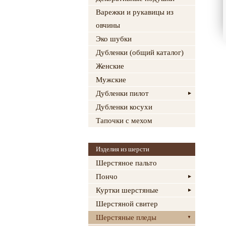
Варежки и рукавицы из
овчины
Эко шубки
Дубленки (общий каталог)
Женские
Мужские
Дубленки пилот
Дубленки косухи
Тапочки с мехом
Изделия из шерсти
Шерстяное пальто
Пончо
Куртки шерстяные
Шерстяной свитер
Шерстяные пледы