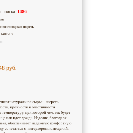
1486
я поиска:
вия
новозеландская шерсть
: 140х205
ии
48
руб.
меняют натуральное сырье – шерсть
кости, прочности и эластичности
 температуру, при которой человек будет
нце или идет дождь. Изделие, благодаря
овека, обеспечивает надежную комфортную
еду сочетаться с интерьером помещений,