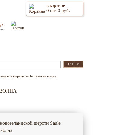
в корзине
0
шт.
0
руб.
м?
Оптом
Контакты
НАЙТИ
андской шерсти Saule Бежевая волна
 ВОЛНА
 новозеландской шерсти Saule
 волна