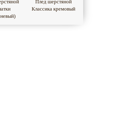
ерстяной
Плед шерстяной
латки
Классика кремовый
чневый)