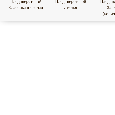
Плед шерстяной
Плед шерстяной
Плед ш
Классика шоколад
Листья
Зап
(кори