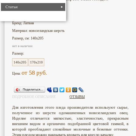
Статьи
1488
Номер для поиска:
Бренд: Латвия
Материал: новозеландская шерсть
Размер, см: 140х205
нет в наличии
Размер:
140x205
170х210
от 58
руб.
Цена:
Поделиться…
ПОДРОБНОЕ ОПИСАНИЕ
ОТЗЫВЫ
Для изготовления этого пледа производители используют сырье,
полученное из шерсти одомашненных новозеландских овец.
Изделие отличается мягкостью, эластичностью, прекрасным
внешним видом и органично подобранной цветовой гаммой, в
которой преобладают спокойные молочные и бежевые оттенки.
Этим пледом можно накрывать кровать или кресло качалку.