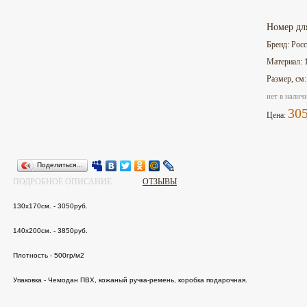
Номер дл
Бренд: Рос
Материал: 
Размер, см
нет в налич
30
Цена:
Поделиться…
ПОДРОБНОЕ ОПИСАНИЕ
ОТЗЫВЫ
130х170см. - 3050руб.
140х200см. - 3850руб.
Плотность - 500гр/м2
Упаковка -
Чемодан ПВХ, кожаный ручка-ремень, коробка подарочная.