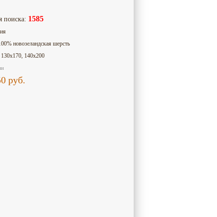
1585
я поиска:
сия
100% новозеландская шерсть
: 130х170, 140x200
ии
50
руб.