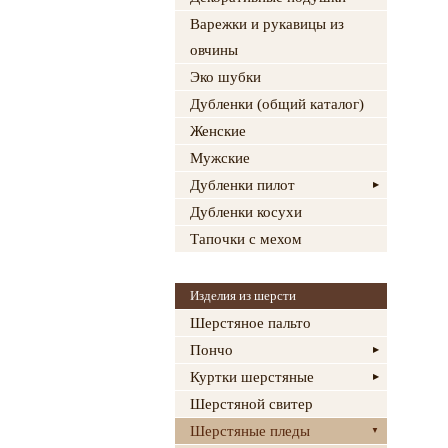
Варежки и рукавицы из
овчины
Эко шубки
Дубленки (общий каталог)
Женские
Мужские
Дубленки пилот
Дубленки косухи
Тапочки с мехом
Изделия из шерсти
Шерстяное пальто
Пончо
Куртки шерстяные
Шерстяной свитер
Шерстяные пледы