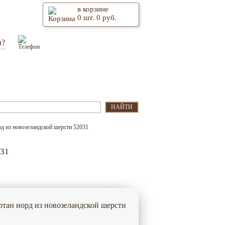
в корзине
0
шт.
0
руб.
м?
Оптом
Контакты
НАЙТИ
рд из новозеландской шерсти 52031
31
ртан норд из новозеландской шерсти