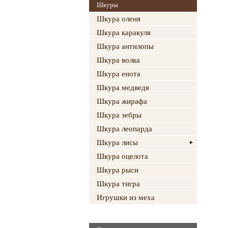
Шкуры
Шкура оленя
Шкура каракуля
Шкура антилопы
Шкура волка
Шкура енота
Шкура медведя
Шкура жирафа
Шкура зебры
Шкура леопарда
Шкура лисы
Шкура оцелота
Шкура рыси
Шкура тигра
Игрушки из меха