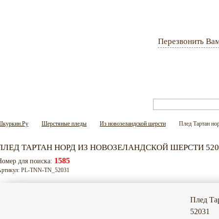
Перезвонить Ва
Оплата и доставка
Гарантия
Вопрос-ответ
Шкуркин.Ру
Шерстяные пледы
Из новозеландской шерсти
Плед Тартан но
ПЛЕД ТАРТАН НОРД ИЗ НОВОЗЕЛАНДСКОЙ ШЕРСТИ 520
1585
Номер для поиска:
Артикул: PL-TNN-TN_52031
Плед Та
52031