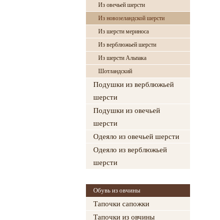
Из овечьей шерсти
Из новозеландской шерсти
Из шерсти мериноса
Из верблюжьей шерсти
Из шерсти Альпака
Шотландский
Подушки из верблюжьей
шерсти
Подушки из овечьей
шерсти
Одеяло из овечьей шерсти
Одеяло из верблюжьей
шерсти
Обувь из овчины
Тапочки сапожки
Тапочки из овчины