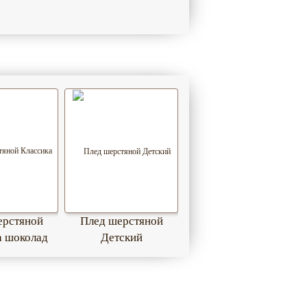
ерстяной
Плед шерстяной
а шоколад
Детский