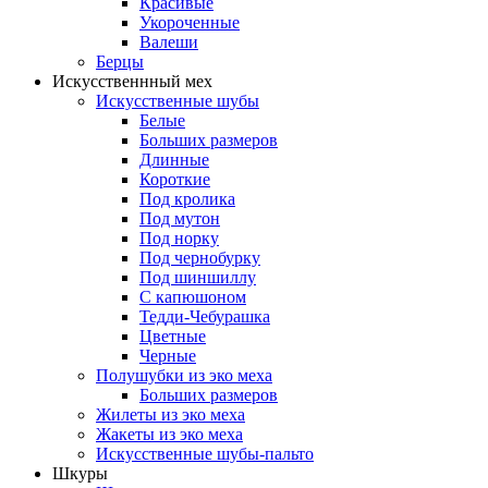
Красивые
Укороченные
Валеши
Берцы
Искусственнный мех
Искусственные шубы
Белые
Больших размеров
Длинные
Короткие
Под кролика
Под мутон
Под норку
Под чернобурку
Под шиншиллу
С капюшоном
Тедди-Чебурашка
Цветные
Черные
Полушубки из эко меха
Больших размеров
Жилеты из эко меха
Жакеты из эко меха
Искусственные шубы-пальто
Шкуры