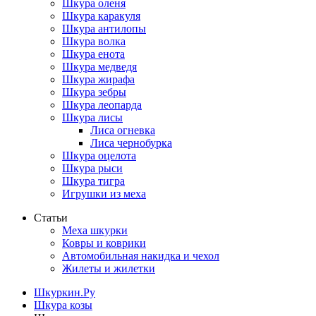
Шкура оленя
Шкура каракуля
Шкура антилопы
Шкура волка
Шкура енота
Шкура медведя
Шкура жирафа
Шкура зебры
Шкура леопарда
Шкура лисы
Лиса огневка
Лиса чернобурка
Шкура оцелота
Шкура рыси
Шкура тигра
Игрушки из меха
Статьи
Меха шкурки
Ковры и коврики
Автомобильная накидка и чехол
Жилеты и жилетки
Шкуркин.Ру
Шкура козы