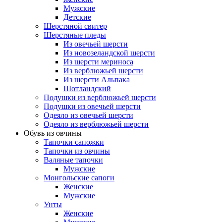
Мужские
Детские
Шерстяной свитер
Шерстяные пледы
Из овечьей шерсти
Из новозеландской шерсти
Из шерсти мериноса
Из верблюжьей шерсти
Из шерсти Альпака
Шотландский
Подушки из верблюжьей шерсти
Подушки из овечьей шерсти
Одеяло из овечьей шерсти
Одеяло из верблюжьей шерсти
Обувь из овчины
Тапочки сапожки
Тапочки из овчины
Валяные тапочки
Мужские
Монгольские сапоги
Женские
Мужские
Унты
Женские