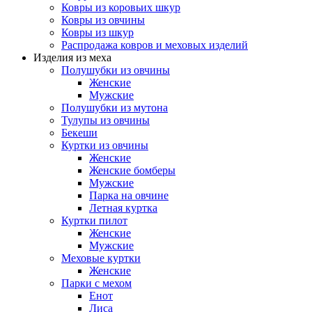
Ковры из коровьих шкур
Ковры из овчины
Ковры из шкур
Распродажа ковров и меховых изделий
Изделия из меха
Полушубки из овчины
Женские
Мужские
Полушубки из мутона
Тулупы из овчины
Бекеши
Куртки из овчины
Женские
Женские бомберы
Мужские
Парка на овчине
Летная куртка
Куртки пилот
Женские
Мужские
Меховые куртки
Женские
Парки с мехом
Енот
Лиса