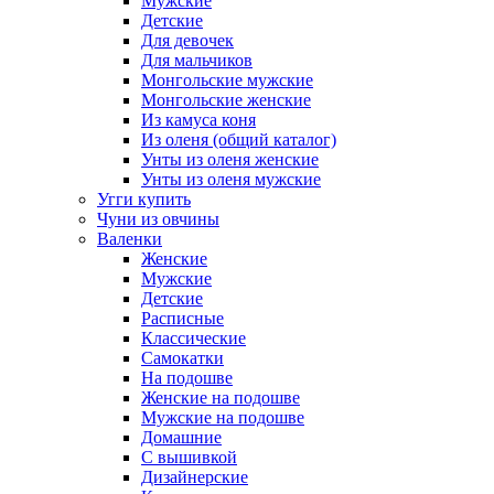
Мужские
Детские
Для девочек
Для мальчиков
Монгольские мужские
Монгольские женские
Из камуса коня
Из оленя (общий каталог)
Унты из оленя женские
Унты из оленя мужские
Угги купить
Чуни из овчины
Валенки
Женские
Мужские
Детские
Расписные
Классические
Самокатки
На подошве
Женские на подошве
Мужские на подошве
Домашние
С вышивкой
Дизайнерские