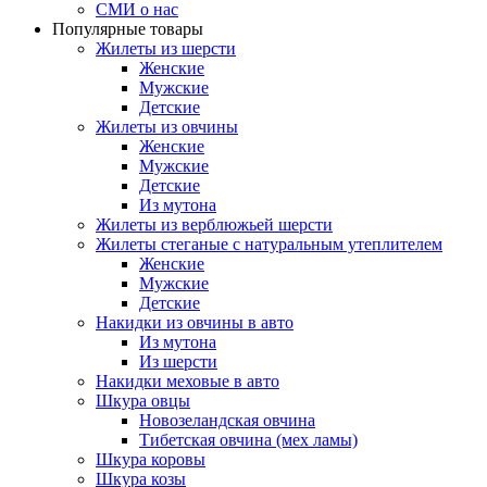
СМИ о нас
Популярные товары
Жилеты из шерсти
Женские
Мужские
Детские
Жилеты из овчины
Женские
Мужские
Детские
Из мутона
Жилеты из верблюжьей шерсти
Жилеты стеганые с натуральным утеплителем
Женские
Мужские
Детские
Накидки из овчины в авто
Из мутона
Из шерсти
Накидки меховые в авто
Шкура овцы
Новозеландская овчина
Тибетская овчина (мех ламы)
Шкура коровы
Шкура козы