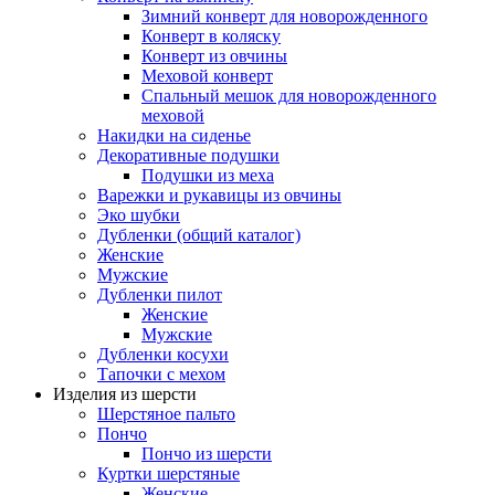
Зимний конверт для новорожденного
Конверт в коляску
Конверт из овчины
Меховой конверт
Спальный мешок для новорожденного
меховой
Накидки на сиденье
Декоративные подушки
Подушки из меха
Варежки и рукавицы из овчины
Эко шубки
Дубленки (общий каталог)
Женские
Мужские
Дубленки пилот
Женские
Мужские
Дубленки косухи
Тапочки с мехом
Изделия из шерсти
Шерстяное пальто
Пончо
Пончо из шерсти
Куртки шерстяные
Женские