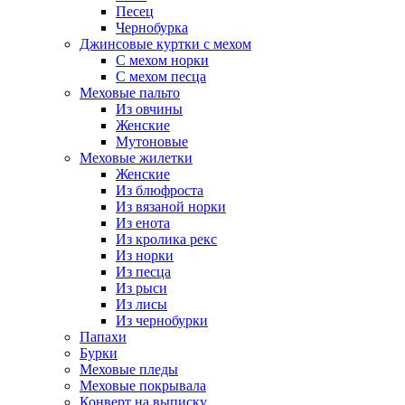
Песец
Чернобурка
Джинсовые куртки с мехом
С мехом норки
С мехом песца
Меховые пальто
Из овчины
Женские
Мутоновые
Меховые жилетки
Женские
Из блюфроста
Из вязаной норки
Из енота
Из кролика рекс
Из норки
Из песца
Из рыси
Из лисы
Из чернобурки
Папахи
Бурки
Меховые пледы
Меховые покрывала
Конверт на выписку