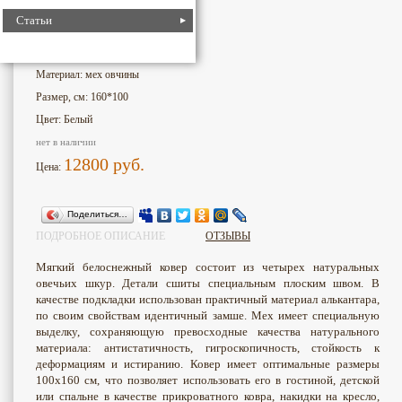
Статьи
563
Номер для поиска:
Бренд: Австралия
Материал: мех овчины
Размер, см: 160*100
Цвет: Белый
нет в наличии
12800
руб.
Цена:
Поделиться…
ПОДРОБНОЕ ОПИСАНИЕ
ОТЗЫВЫ
Мягкий белоснежный ковер состоит из четырех натуральных
овечьих шкур. Детали сшиты специальным плоским швом. В
качестве подкладки использован практичный материал алькантара,
по своим свойствам идентичный замше. Мех имеет специальную
выделку, сохраняющую превосходные качества натурального
материала: антистатичность, гигроскопичность, стойкость к
деформациям и истиранию. Ковер имеет оптимальные размеры
100х160 см, что позволяет использовать его в гостиной, детской
или спальне в качестве прикроватного ковра, накидки на кресло,