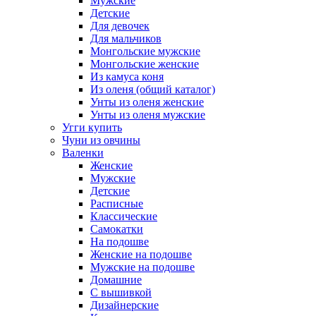
Мужские
Детские
Для девочек
Для мальчиков
Монгольские мужские
Монгольские женские
Из камуса коня
Из оленя (общий каталог)
Унты из оленя женские
Унты из оленя мужские
Угги купить
Чуни из овчины
Валенки
Женские
Мужские
Детские
Расписные
Классические
Самокатки
На подошве
Женские на подошве
Мужские на подошве
Домашние
С вышивкой
Дизайнерские