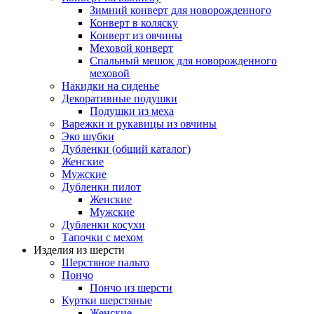
Зимний конверт для новорожденного
Конверт в коляску
Конверт из овчины
Меховой конверт
Спальный мешок для новорожденного
меховой
Накидки на сиденье
Декоративные подушки
Подушки из меха
Варежки и рукавицы из овчины
Эко шубки
Дубленки (общий каталог)
Женские
Мужские
Дубленки пилот
Женские
Мужские
Дубленки косухи
Тапочки с мехом
Изделия из шерсти
Шерстяное пальто
Пончо
Пончо из шерсти
Куртки шерстяные
Женские