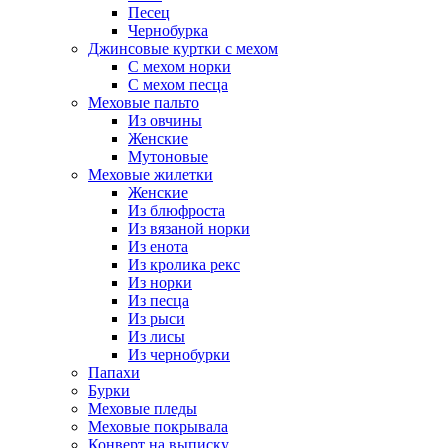
Песец
Чернобурка
Джинсовые куртки с мехом
С мехом норки
С мехом песца
Меховые пальто
Из овчины
Женские
Мутоновые
Меховые жилетки
Женские
Из блюфроста
Из вязаной норки
Из енота
Из кролика рекс
Из норки
Из песца
Из рыси
Из лисы
Из чернобурки
Папахи
Бурки
Меховые пледы
Меховые покрывала
Конверт на выписку