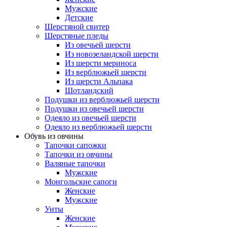
Мужские
Детские
Шерстяной свитер
Шерстяные пледы
Из овечьей шерсти
Из новозеландской шерсти
Из шерсти мериноса
Из верблюжьей шерсти
Из шерсти Альпака
Шотландский
Подушки из верблюжьей шерсти
Подушки из овечьей шерсти
Одеяло из овечьей шерсти
Одеяло из верблюжьей шерсти
Обувь из овчины
Тапочки сапожки
Тапочки из овчины
Валяные тапочки
Мужские
Монгольские сапоги
Женские
Мужские
Унты
Женские