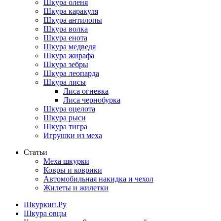
Шкура оленя
Шкура каракуля
Шкура антилопы
Шкура волка
Шкура енота
Шкура медведя
Шкура жирафа
Шкура зебры
Шкура леопарда
Шкура лисы
Лиса огневка
Лиса чернобурка
Шкура оцелота
Шкура рыси
Шкура тигра
Игрушки из меха
Статьи
Меха шкурки
Ковры и коврики
Автомобильная накидка и чехол
Жилеты и жилетки
Шкуркин.Ру
Шкура овцы