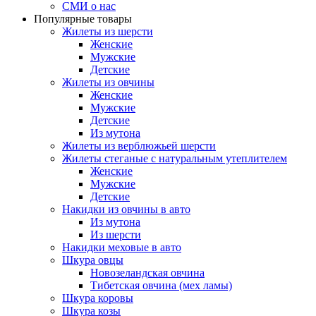
СМИ о нас
Популярные товары
Жилеты из шерсти
Женские
Мужские
Детские
Жилеты из овчины
Женские
Мужские
Детские
Из мутона
Жилеты из верблюжьей шерсти
Жилеты стеганые с натуральным утеплителем
Женские
Мужские
Детские
Накидки из овчины в авто
Из мутона
Из шерсти
Накидки меховые в авто
Шкура овцы
Новозеландская овчина
Тибетская овчина (мех ламы)
Шкура коровы
Шкура козы