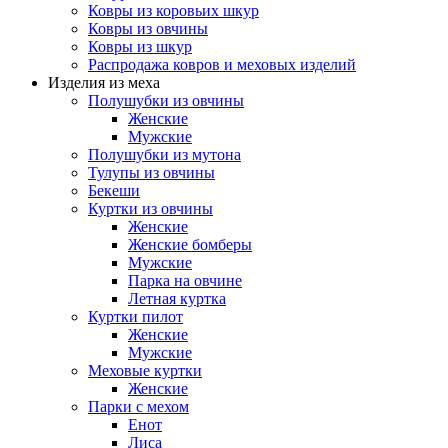
Ковры из коровьих шкур
Ковры из овчины
Ковры из шкур
Распродажа ковров и меховых изделий
Изделия из меха
Полушубки из овчины
Женские
Мужские
Полушубки из мутона
Тулупы из овчины
Бекеши
Куртки из овчины
Женские
Женские бомберы
Мужские
Парка на овчине
Летная куртка
Куртки пилот
Женские
Мужские
Меховые куртки
Женские
Парки с мехом
Енот
Лиса