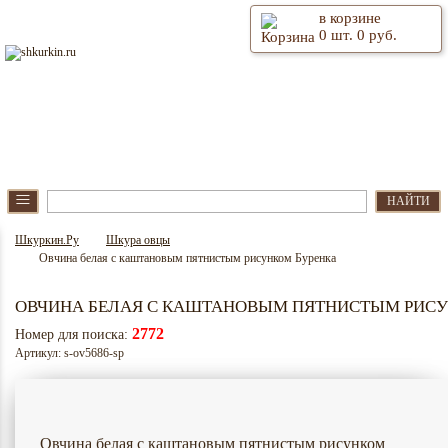
в корзине
0
шт.
0
руб.
⫶
Главная
О магазине
≡
НАЙТИ
Шкуркин.Ру
Шкура овцы
Овчина белая с каштановым пятнистым рисунком Буренка
ОВЧИНА БЕЛАЯ С КАШТАНОВЫМ ПЯТНИСТЫМ РИСУ
2772
Номер для поиска:
Артикул: s-ov5686-sp
Овчина белая с каштановым пятнистым рисунком