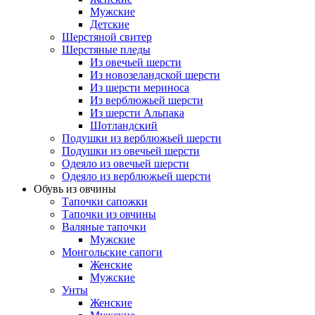
Мужские
Детские
Шерстяной свитер
Шерстяные пледы
Из овечьей шерсти
Из новозеландской шерсти
Из шерсти мериноса
Из верблюжьей шерсти
Из шерсти Альпака
Шотландский
Подушки из верблюжьей шерсти
Подушки из овечьей шерсти
Одеяло из овечьей шерсти
Одеяло из верблюжьей шерсти
Обувь из овчины
Тапочки сапожки
Тапочки из овчины
Валяные тапочки
Мужские
Монгольские сапоги
Женские
Мужские
Унты
Женские