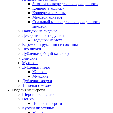
Зимний конверт для новорожденного
Конверт в коляску
Конверт из овчины
Меховой конверт
Спальный мешок для новорожденного
меховой
Накидки на сиденье
Декоративные подушки
Подушки из меха
Варежки и рукавицы из овчины
Эко шубки
Дубленки (общий каталог)
Женские
Мужские
Дубленки пилот
Женские
Мужские
Дубленки косухи
Тапочки с мехом
Изделия из шерсти
Шерстяное пальто
Пончо
Пончо из шерсти
Куртки шерстяные
Женские