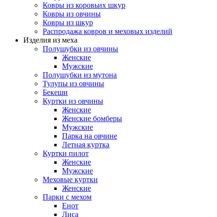
Ковры из коровьих шкур
Ковры из овчины
Ковры из шкур
Распродажа ковров и меховых изделий
Изделия из меха
Полушубки из овчины
Женские
Мужские
Полушубки из мутона
Тулупы из овчины
Бекеши
Куртки из овчины
Женские
Женские бомберы
Мужские
Парка на овчине
Летная куртка
Куртки пилот
Женские
Мужские
Меховые куртки
Женские
Парки с мехом
Енот
Лиса