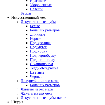
Красивые
Укороченные
Валеши
Берцы
Искусственнный мех
Искусственные шубы
Белые
Больших размеров
Длинные
Короткие
Под кролика
Под мутон
Под норку
Под чернобурку
Под шиншиллу
С капюшоном
Тедди-Чебурашка
Цветные
Черные
Полушубки из эко меха
Больших размеров
Жилеты из эко меха
Жакеты из эко меха
Искусственные шубы-пальто
Шкуры