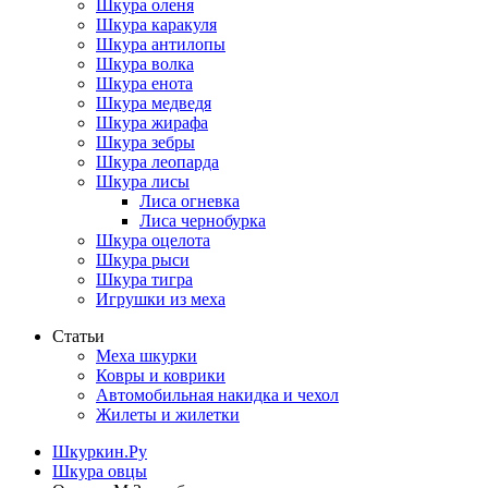
Шкура оленя
Шкура каракуля
Шкура антилопы
Шкура волка
Шкура енота
Шкура медведя
Шкура жирафа
Шкура зебры
Шкура леопарда
Шкура лисы
Лиса огневка
Лиса чернобурка
Шкура оцелота
Шкура рыси
Шкура тигра
Игрушки из меха
Статьи
Меха шкурки
Ковры и коврики
Автомобильная накидка и чехол
Жилеты и жилетки
Шкуркин.Ру
Шкура овцы