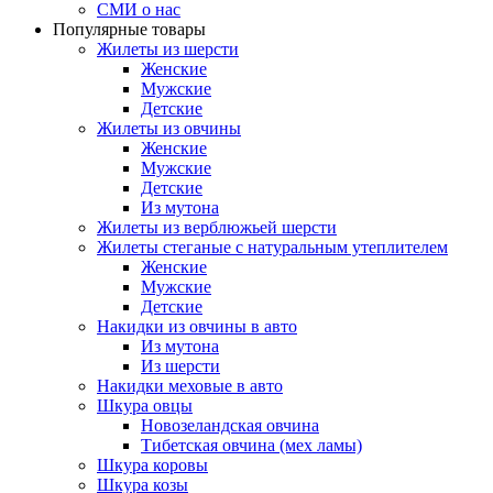
СМИ о нас
Популярные товары
Жилеты из шерсти
Женские
Мужские
Детские
Жилеты из овчины
Женские
Мужские
Детские
Из мутона
Жилеты из верблюжьей шерсти
Жилеты стеганые с натуральным утеплителем
Женские
Мужские
Детские
Накидки из овчины в авто
Из мутона
Из шерсти
Накидки меховые в авто
Шкура овцы
Новозеландская овчина
Тибетская овчина (мех ламы)
Шкура коровы
Шкура козы