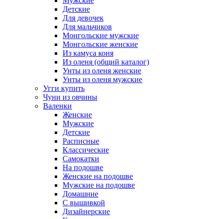
Мужские
Детские
Для девочек
Для мальчиков
Монгольские мужские
Монгольские женские
Из камуса коня
Из оленя (общий каталог)
Унты из оленя женские
Унты из оленя мужские
Угги купить
Чуни из овчины
Валенки
Женские
Мужские
Детские
Расписные
Классические
Самокатки
На подошве
Женские на подошве
Мужские на подошве
Домашние
С вышивкой
Дизайнерские