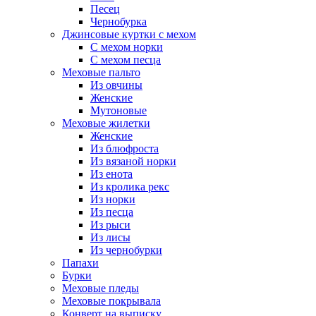
Песец
Чернобурка
Джинсовые куртки с мехом
С мехом норки
С мехом песца
Меховые пальто
Из овчины
Женские
Мутоновые
Меховые жилетки
Женские
Из блюфроста
Из вязаной норки
Из енота
Из кролика рекс
Из норки
Из песца
Из рыси
Из лисы
Из чернобурки
Папахи
Бурки
Меховые пледы
Меховые покрывала
Конверт на выписку