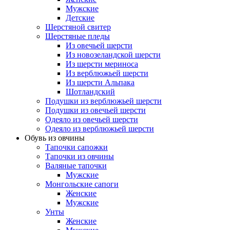
Мужские
Детские
Шерстяной свитер
Шерстяные пледы
Из овечьей шерсти
Из новозеландской шерсти
Из шерсти мериноса
Из верблюжьей шерсти
Из шерсти Альпака
Шотландский
Подушки из верблюжьей шерсти
Подушки из овечьей шерсти
Одеяло из овечьей шерсти
Одеяло из верблюжьей шерсти
Обувь из овчины
Тапочки сапожки
Тапочки из овчины
Валяные тапочки
Мужские
Монгольские сапоги
Женские
Мужские
Унты
Женские