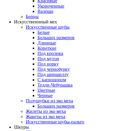
Красивые
Укороченные
Валеши
Берцы
Искусственнный мех
Искусственные шубы
Белые
Больших размеров
Длинные
Короткие
Под кролика
Под мутон
Под норку
Под чернобурку
Под шиншиллу
С капюшоном
Тедди-Чебурашка
Цветные
Черные
Полушубки из эко меха
Больших размеров
Жилеты из эко меха
Жакеты из эко меха
Искусственные шубы-пальто
Шкуры