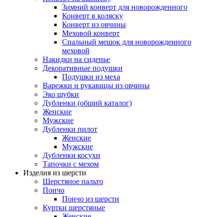
Зимний конверт для новорожденного
Конверт в коляску
Конверт из овчины
Меховой конверт
Спальный мешок для новорожденного
меховой
Накидки на сиденье
Декоративные подушки
Подушки из меха
Варежки и рукавицы из овчины
Эко шубки
Дубленки (общий каталог)
Женские
Мужские
Дубленки пилот
Женские
Мужские
Дубленки косухи
Тапочки с мехом
Изделия из шерсти
Шерстяное пальто
Пончо
Пончо из шерсти
Куртки шерстяные
Женские