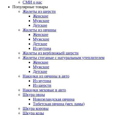
СМИ о нас
Популярные товары
Жилеты из шерсти
Женские
Мужские
Детские
Жилеты из овчины
Женские
Мужские
Детские
Из мутона
Жилеты из верблюжьей шерсти
Жилеты стеганые с натуральным утеплителем
Женские
Мужские
Детские
Накидки из овчины в авто
Из мутона
Из шерсти
Накидки меховые в авто
Шкура овцы
Новозеландская овчина
Тибетская овчина (мех ламы)
Шкура коровы
Шкура козы