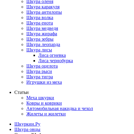
Шкура оленя
Шкура каракуля
Шкура антилопы
Шкура волка
Шкура енота
Шкура медведя
Шкура жирафа
Шкура зебры
Шкура леопарда
Шкура лисы
Лиса огневка
Лиса чернобурка
Шкура оцелота
Шкура рыси
Шкура тигра
Игрушки из меха
Статьи
Меха шкурки
Ковры и коврики
Автомобильная накидка и чехол
Жилеты и жилетки
Шкуркин.Ру
Шкура овцы