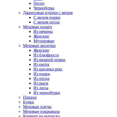
Песец
Чернобурка
Джинсовые куртки с мехом
С мехом норки
С мехом песца
Меховые пальто
Из овчины
Женские
Мутоновые
Меховые жилетки
Женские
Из блюфроста
Из вязаной норки
Из енота
Из кролика рекс
Из норки
Из песца
Из рыси
Из лисы
Из чернобурки
Папахи
Бурки
Меховые пледы
Меховые покрывала
Конверт на выписку