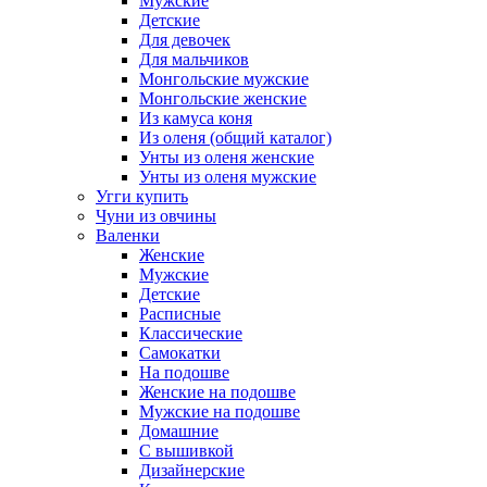
Мужские
Детские
Для девочек
Для мальчиков
Монгольские мужские
Монгольские женские
Из камуса коня
Из оленя (общий каталог)
Унты из оленя женские
Унты из оленя мужские
Угги купить
Чуни из овчины
Валенки
Женские
Мужские
Детские
Расписные
Классические
Самокатки
На подошве
Женские на подошве
Мужские на подошве
Домашние
С вышивкой
Дизайнерские