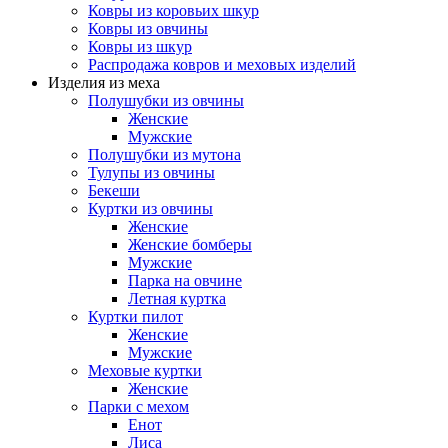
Ковры из коровьих шкур
Ковры из овчины
Ковры из шкур
Распродажа ковров и меховых изделий
Изделия из меха
Полушубки из овчины
Женские
Мужские
Полушубки из мутона
Тулупы из овчины
Бекеши
Куртки из овчины
Женские
Женские бомберы
Мужские
Парка на овчине
Летная куртка
Куртки пилот
Женские
Мужские
Меховые куртки
Женские
Парки с мехом
Енот
Лиса