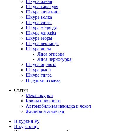
Шкура оленя
Шкура каракуля
Шкура антилопы
Шкура волка
Шкура енота
Шкура медведя
Шкура жирафа
Шкура зебры
Шкура леопарда
Шкура лисы
Лиса огневка
Лиса чернобурка
Шкура оцелота
Шкура рыси
Шкура тигра
Игрушки из меха
Статьи
Меха шкурки
Ковры и коврики
Автомобильная накидка и чехол
Жилеты и жилетки
Шкуркин.Ру
Шкура овцы