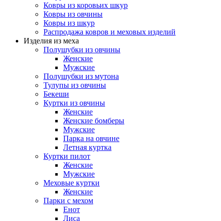
Ковры из коровьих шкур
Ковры из овчины
Ковры из шкур
Распродажа ковров и меховых изделий
Изделия из меха
Полушубки из овчины
Женские
Мужские
Полушубки из мутона
Тулупы из овчины
Бекеши
Куртки из овчины
Женские
Женские бомберы
Мужские
Парка на овчине
Летная куртка
Куртки пилот
Женские
Мужские
Меховые куртки
Женские
Парки с мехом
Енот
Лиса