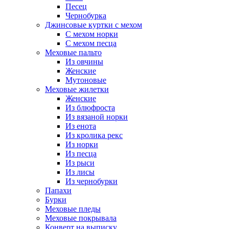
Песец
Чернобурка
Джинсовые куртки с мехом
С мехом норки
С мехом песца
Меховые пальто
Из овчины
Женские
Мутоновые
Меховые жилетки
Женские
Из блюфроста
Из вязаной норки
Из енота
Из кролика рекс
Из норки
Из песца
Из рыси
Из лисы
Из чернобурки
Папахи
Бурки
Меховые пледы
Меховые покрывала
Конверт на выписку