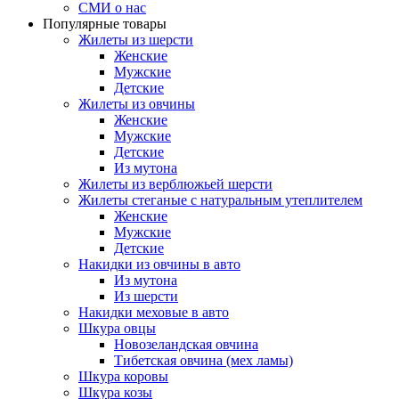
СМИ о нас
Популярные товары
Жилеты из шерсти
Женские
Мужские
Детские
Жилеты из овчины
Женские
Мужские
Детские
Из мутона
Жилеты из верблюжьей шерсти
Жилеты стеганые с натуральным утеплителем
Женские
Мужские
Детские
Накидки из овчины в авто
Из мутона
Из шерсти
Накидки меховые в авто
Шкура овцы
Новозеландская овчина
Тибетская овчина (мех ламы)
Шкура коровы
Шкура козы