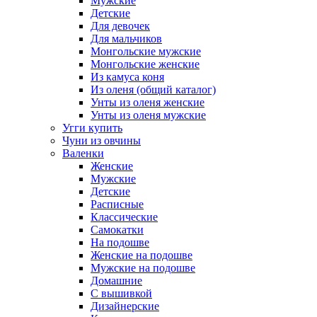
Мужские
Детские
Для девочек
Для мальчиков
Монгольские мужские
Монгольские женские
Из камуса коня
Из оленя (общий каталог)
Унты из оленя женские
Унты из оленя мужские
Угги купить
Чуни из овчины
Валенки
Женские
Мужские
Детские
Расписные
Классические
Самокатки
На подошве
Женские на подошве
Мужские на подошве
Домашние
С вышивкой
Дизайнерские