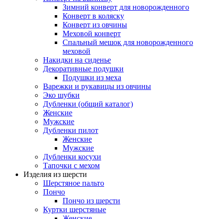
Зимний конверт для новорожденного
Конверт в коляску
Конверт из овчины
Меховой конверт
Спальный мешок для новорожденного
меховой
Накидки на сиденье
Декоративные подушки
Подушки из меха
Варежки и рукавицы из овчины
Эко шубки
Дубленки (общий каталог)
Женские
Мужские
Дубленки пилот
Женские
Мужские
Дубленки косухи
Тапочки с мехом
Изделия из шерсти
Шерстяное пальто
Пончо
Пончо из шерсти
Куртки шерстяные
Женские