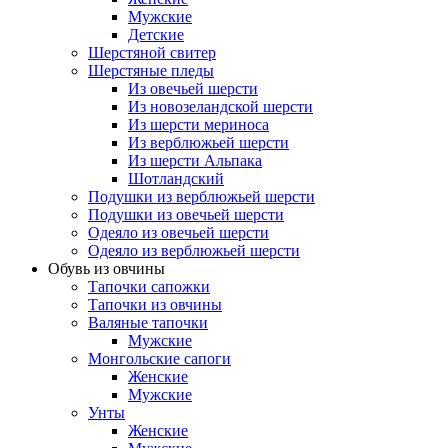
Мужские
Детские
Шерстяной свитер
Шерстяные пледы
Из овечьей шерсти
Из новозеландской шерсти
Из шерсти мериноса
Из верблюжьей шерсти
Из шерсти Альпака
Шотландский
Подушки из верблюжьей шерсти
Подушки из овечьей шерсти
Одеяло из овечьей шерсти
Одеяло из верблюжьей шерсти
Обувь из овчины
Тапочки сапожки
Тапочки из овчины
Валяные тапочки
Мужские
Монгольские сапоги
Женские
Мужские
Унты
Женские