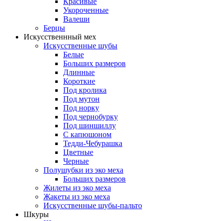
Красивые
Укороченные
Валеши
Берцы
Искусственнный мех
Искусственные шубы
Белые
Больших размеров
Длинные
Короткие
Под кролика
Под мутон
Под норку
Под чернобурку
Под шиншиллу
С капюшоном
Тедди-Чебурашка
Цветные
Черные
Полушубки из эко меха
Больших размеров
Жилеты из эко меха
Жакеты из эко меха
Искусственные шубы-пальто
Шкуры