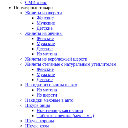
СМИ о нас
Популярные товары
Жилеты из шерсти
Женские
Мужские
Детские
Жилеты из овчины
Женские
Мужские
Детские
Из мутона
Жилеты из верблюжьей шерсти
Жилеты стеганые с натуральным утеплителем
Женские
Мужские
Детские
Накидки из овчины в авто
Из мутона
Из шерсти
Накидки меховые в авто
Шкура овцы
Новозеландская овчина
Тибетская овчина (мех ламы)
Шкура коровы
Шкура козы