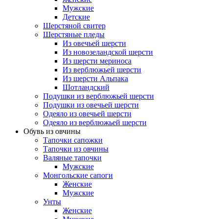
Мужские
Детские
Шерстяной свитер
Шерстяные пледы
Из овечьей шерсти
Из новозеландской шерсти
Из шерсти мериноса
Из верблюжьей шерсти
Из шерсти Альпака
Шотландский
Подушки из верблюжьей шерсти
Подушки из овечьей шерсти
Одеяло из овечьей шерсти
Одеяло из верблюжьей шерсти
Обувь из овчины
Тапочки сапожки
Тапочки из овчины
Валяные тапочки
Мужские
Монгольские сапоги
Женские
Мужские
Унты
Женские