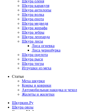
Шкура оленя
Шкура каракуля
Шкура антилопы
Шкура волка
Шкура енота
Шкура медведя
Шкура жирафа
Шкура зебры
Шкура леопарда
Шкура лисы
Лиса огневка
Лиса чернобурка
Шкура оцелота
Шкура рыси
Шкура тигра
Игрушки из меха
Статьи
Меха шкурки
Ковры и коврики
Автомобильная накидка и чехол
Жилеты и жилетки
Шкуркин.Ру
Шкура овцы