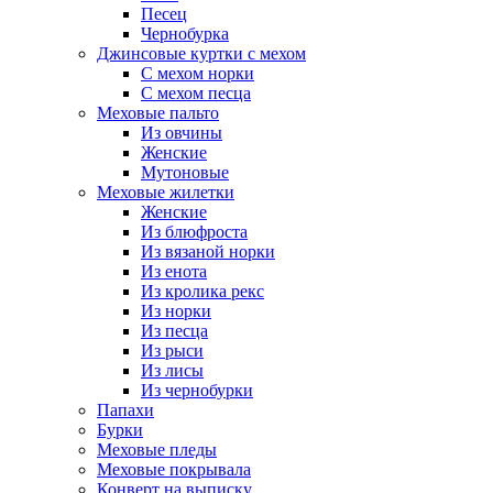
Песец
Чернобурка
Джинсовые куртки с мехом
С мехом норки
С мехом песца
Меховые пальто
Из овчины
Женские
Мутоновые
Меховые жилетки
Женские
Из блюфроста
Из вязаной норки
Из енота
Из кролика рекс
Из норки
Из песца
Из рыси
Из лисы
Из чернобурки
Папахи
Бурки
Меховые пледы
Меховые покрывала
Конверт на выписку