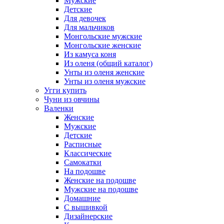
Мужские
Детские
Для девочек
Для мальчиков
Монгольские мужские
Монгольские женские
Из камуса коня
Из оленя (общий каталог)
Унты из оленя женские
Унты из оленя мужские
Угги купить
Чуни из овчины
Валенки
Женские
Мужские
Детские
Расписные
Классические
Самокатки
На подошве
Женские на подошве
Мужские на подошве
Домашние
С вышивкой
Дизайнерские