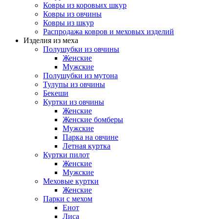
Ковры из коровьих шкур
Ковры из овчины
Ковры из шкур
Распродажа ковров и меховых изделий
Изделия из меха
Полушубки из овчины
Женские
Мужские
Полушубки из мутона
Тулупы из овчины
Бекеши
Куртки из овчины
Женские
Женские бомберы
Мужские
Парка на овчине
Летная куртка
Куртки пилот
Женские
Мужские
Меховые куртки
Женские
Парки с мехом
Енот
Лиса