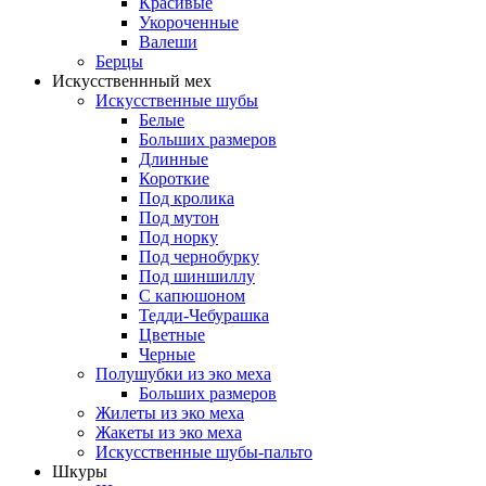
Красивые
Укороченные
Валеши
Берцы
Искусственнный мех
Искусственные шубы
Белые
Больших размеров
Длинные
Короткие
Под кролика
Под мутон
Под норку
Под чернобурку
Под шиншиллу
С капюшоном
Тедди-Чебурашка
Цветные
Черные
Полушубки из эко меха
Больших размеров
Жилеты из эко меха
Жакеты из эко меха
Искусственные шубы-пальто
Шкуры