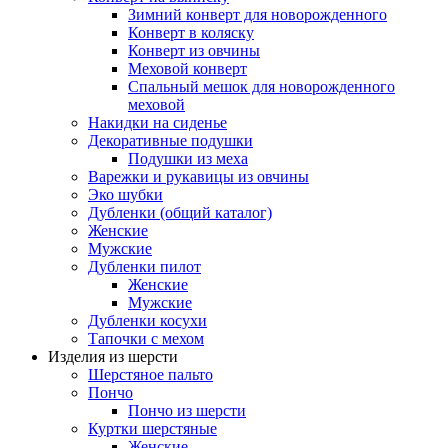
Зимний конверт для новорожденного
Конверт в коляску
Конверт из овчины
Меховой конверт
Спальный мешок для новорожденного
меховой
Накидки на сиденье
Декоративные подушки
Подушки из меха
Варежки и рукавицы из овчины
Эко шубки
Дубленки (общий каталог)
Женские
Мужские
Дубленки пилот
Женские
Мужские
Дубленки косухи
Тапочки с мехом
Изделия из шерсти
Шерстяное пальто
Пончо
Пончо из шерсти
Куртки шерстяные
Женские