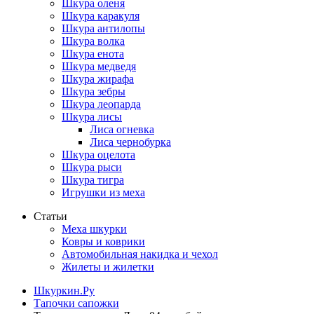
Шкура оленя
Шкура каракуля
Шкура антилопы
Шкура волка
Шкура енота
Шкура медведя
Шкура жирафа
Шкура зебры
Шкура леопарда
Шкура лисы
Лиса огневка
Лиса чернобурка
Шкура оцелота
Шкура рыси
Шкура тигра
Игрушки из меха
Статьи
Меха шкурки
Ковры и коврики
Автомобильная накидка и чехол
Жилеты и жилетки
Шкуркин.Ру
Тапочки сапожки