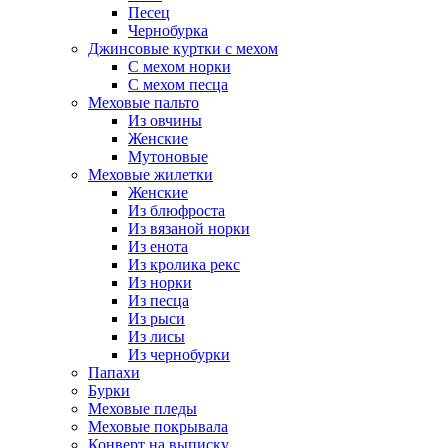
Песец
Чернобурка
Джинсовые куртки с мехом
С мехом норки
С мехом песца
Меховые пальто
Из овчины
Женские
Мутоновые
Меховые жилетки
Женские
Из блюфроста
Из вязаной норки
Из енота
Из кролика рекс
Из норки
Из песца
Из рыси
Из лисы
Из чернобурки
Папахи
Бурки
Меховые пледы
Меховые покрывала
Конверт на выписку