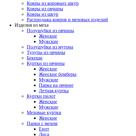
Ковры из коровьих шкур
Ковры из овчины
Ковры из шкур
Распродажа ковров и меховых изделий
Изделия из меха
Полушубки из овчины
Женские
Мужские
Полушубки из мутона
Тулупы из овчины
Бекеши
Куртки из овчины
Женские
Женские бомберы
Мужские
Парка на овчине
Летная куртка
Куртки пилот
Женские
Мужские
Меховые куртки
Женские
Парки с мехом
Енот
Лиса