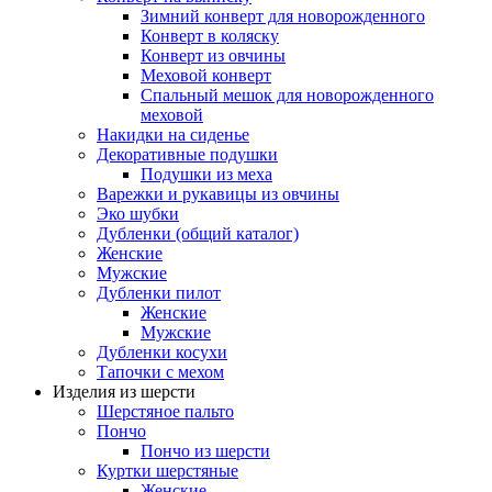
Зимний конверт для новорожденного
Конверт в коляску
Конверт из овчины
Меховой конверт
Спальный мешок для новорожденного
меховой
Накидки на сиденье
Декоративные подушки
Подушки из меха
Варежки и рукавицы из овчины
Эко шубки
Дубленки (общий каталог)
Женские
Мужские
Дубленки пилот
Женские
Мужские
Дубленки косухи
Тапочки с мехом
Изделия из шерсти
Шерстяное пальто
Пончо
Пончо из шерсти
Куртки шерстяные
Женские