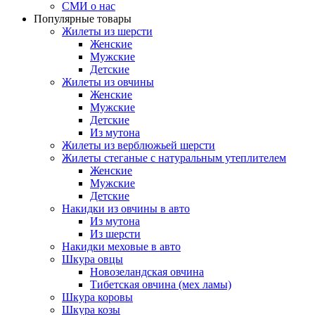
СМИ о нас
Популярные товары
Жилеты из шерсти
Женские
Мужские
Детские
Жилеты из овчины
Женские
Мужские
Детские
Из мутона
Жилеты из верблюжьей шерсти
Жилеты стеганые с натуральным утеплителем
Женские
Мужские
Детские
Накидки из овчины в авто
Из мутона
Из шерсти
Накидки меховые в авто
Шкура овцы
Новозеландская овчина
Тибетская овчина (мех ламы)
Шкура коровы
Шкура козы