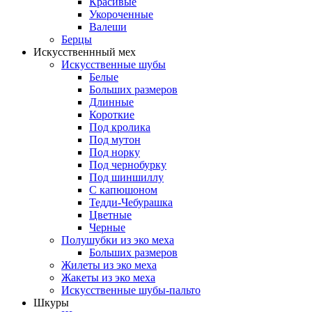
Красивые
Укороченные
Валеши
Берцы
Искусственнный мех
Искусственные шубы
Белые
Больших размеров
Длинные
Короткие
Под кролика
Под мутон
Под норку
Под чернобурку
Под шиншиллу
С капюшоном
Тедди-Чебурашка
Цветные
Черные
Полушубки из эко меха
Больших размеров
Жилеты из эко меха
Жакеты из эко меха
Искусственные шубы-пальто
Шкуры