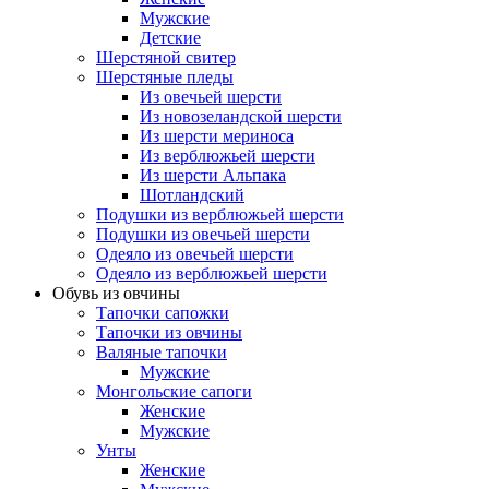
Мужские
Детские
Шерстяной свитер
Шерстяные пледы
Из овечьей шерсти
Из новозеландской шерсти
Из шерсти мериноса
Из верблюжьей шерсти
Из шерсти Альпака
Шотландский
Подушки из верблюжьей шерсти
Подушки из овечьей шерсти
Одеяло из овечьей шерсти
Одеяло из верблюжьей шерсти
Обувь из овчины
Тапочки сапожки
Тапочки из овчины
Валяные тапочки
Мужские
Монгольские сапоги
Женские
Мужские
Унты
Женские