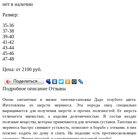
нет в наличии
Размер:
35-36
37-38
39-40
41-42
43-44
45-46
47-48
Цена:
от 2100
руб.
Поделиться…
Подробное описание
Отзывы
Очень элегантные и милые тапочки-сапожки Дадо голубого цвета.
Изготовлены из шерсти мериноса. Эта порода овец специально
выращивается для получения шерсти и прочих полезностей. Ее шерсть
отличается мягкостью, а изделия долговечностью. В состав входят
полезные вещества, которые применяются для лечения суставов. Тапочки из
мериноса быстро снимают усталость, помогают в борьбе с отеками, в них
полезно ходить по дому и спать. На подошве есть противоскользящие
стопперы. Имеют простой, и одновременно красивый дизайн!