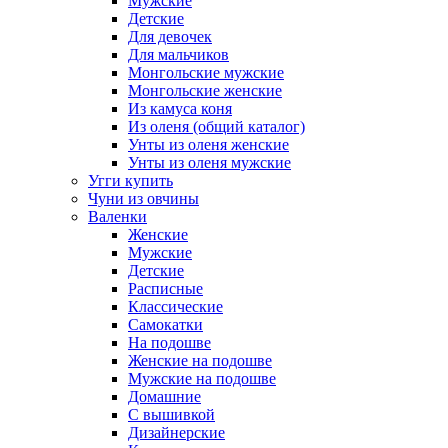
Мужские
Детские
Для девочек
Для мальчиков
Монгольские мужские
Монгольские женские
Из камуса коня
Из оленя (общий каталог)
Унты из оленя женские
Унты из оленя мужские
Угги купить
Чуни из овчины
Валенки
Женские
Мужские
Детские
Расписные
Классические
Самокатки
На подошве
Женские на подошве
Мужские на подошве
Домашние
С вышивкой
Дизайнерские