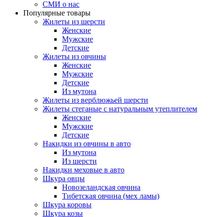
СМИ о нас
Популярные товары
Жилеты из шерсти
Женские
Мужские
Детские
Жилеты из овчины
Женские
Мужские
Детские
Из мутона
Жилеты из верблюжьей шерсти
Жилеты стеганые с натуральным утеплителем
Женские
Мужские
Детские
Накидки из овчины в авто
Из мутона
Из шерсти
Накидки меховые в авто
Шкура овцы
Новозеландская овчина
Тибетская овчина (мех ламы)
Шкура коровы
Шкура козы