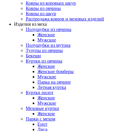
Ковры из коровьих шкур
Ковры из овчины
Ковры из шкур
Распродажа ковров и меховых изделий
Изделия из меха
Полушубки из овчины
Женские
Мужские
Полушубки из мутона
Тулупы из овчины
Бекеши
Куртки из овчины
Женские
Женские бомберы
Мужские
Парка на овчине
Летная куртка
Куртки пилот
Женские
Мужские
Меховые куртки
Женские
Парки с мехом
Енот
Лиса