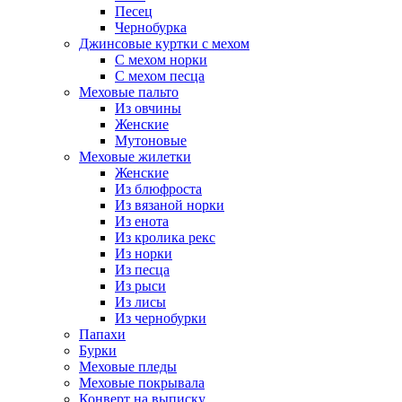
Песец
Чернобурка
Джинсовые куртки с мехом
С мехом норки
С мехом песца
Меховые пальто
Из овчины
Женские
Мутоновые
Меховые жилетки
Женские
Из блюфроста
Из вязаной норки
Из енота
Из кролика рекс
Из норки
Из песца
Из рыси
Из лисы
Из чернобурки
Папахи
Бурки
Меховые пледы
Меховые покрывала
Конверт на выписку