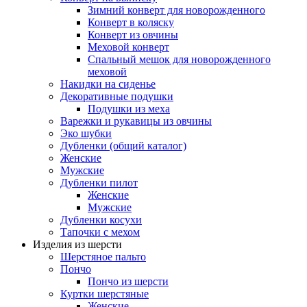
Зимний конверт для новорожденного
Конверт в коляску
Конверт из овчины
Меховой конверт
Спальный мешок для новорожденного
меховой
Накидки на сиденье
Декоративные подушки
Подушки из меха
Варежки и рукавицы из овчины
Эко шубки
Дубленки (общий каталог)
Женские
Мужские
Дубленки пилот
Женские
Мужские
Дубленки косухи
Тапочки с мехом
Изделия из шерсти
Шерстяное пальто
Пончо
Пончо из шерсти
Куртки шерстяные
Женские