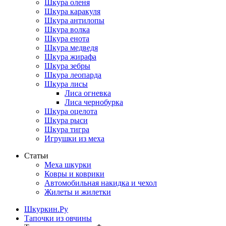
Шкура оленя
Шкура каракуля
Шкура антилопы
Шкура волка
Шкура енота
Шкура медведя
Шкура жирафа
Шкура зебры
Шкура леопарда
Шкура лисы
Лиса огневка
Лиса чернобурка
Шкура оцелота
Шкура рыси
Шкура тигра
Игрушки из меха
Статьи
Меха шкурки
Ковры и коврики
Автомобильная накидка и чехол
Жилеты и жилетки
Шкуркин.Ру
Тапочки из овчины