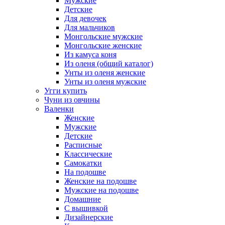
Мужские
Детские
Для девочек
Для мальчиков
Монгольские мужские
Монгольские женские
Из камуса коня
Из оленя (общий каталог)
Унты из оленя женские
Унты из оленя мужские
Угги купить
Чуни из овчины
Валенки
Женские
Мужские
Детские
Расписные
Классические
Самокатки
На подошве
Женские на подошве
Мужские на подошве
Домашние
С вышивкой
Дизайнерские