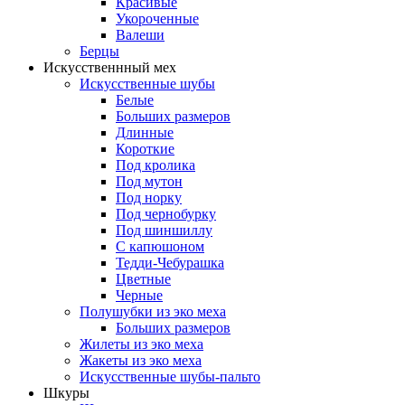
Красивые
Укороченные
Валеши
Берцы
Искусственнный мех
Искусственные шубы
Белые
Больших размеров
Длинные
Короткие
Под кролика
Под мутон
Под норку
Под чернобурку
Под шиншиллу
С капюшоном
Тедди-Чебурашка
Цветные
Черные
Полушубки из эко меха
Больших размеров
Жилеты из эко меха
Жакеты из эко меха
Искусственные шубы-пальто
Шкуры