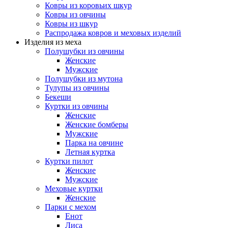
Ковры из коровьих шкур
Ковры из овчины
Ковры из шкур
Распродажа ковров и меховых изделий
Изделия из меха
Полушубки из овчины
Женские
Мужские
Полушубки из мутона
Тулупы из овчины
Бекеши
Куртки из овчины
Женские
Женские бомберы
Мужские
Парка на овчине
Летная куртка
Куртки пилот
Женские
Мужские
Меховые куртки
Женские
Парки с мехом
Енот
Лиса