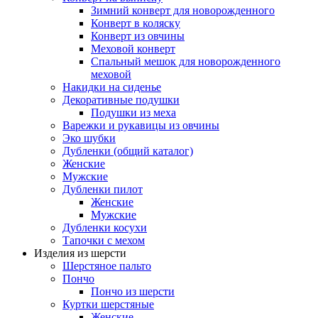
Зимний конверт для новорожденного
Конверт в коляску
Конверт из овчины
Меховой конверт
Спальный мешок для новорожденного
меховой
Накидки на сиденье
Декоративные подушки
Подушки из меха
Варежки и рукавицы из овчины
Эко шубки
Дубленки (общий каталог)
Женские
Мужские
Дубленки пилот
Женские
Мужские
Дубленки косухи
Тапочки с мехом
Изделия из шерсти
Шерстяное пальто
Пончо
Пончо из шерсти
Куртки шерстяные
Женские