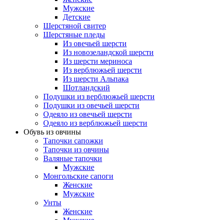
Мужские
Детские
Шерстяной свитер
Шерстяные пледы
Из овечьей шерсти
Из новозеландской шерсти
Из шерсти мериноса
Из верблюжьей шерсти
Из шерсти Альпака
Шотландский
Подушки из верблюжьей шерсти
Подушки из овечьей шерсти
Одеяло из овечьей шерсти
Одеяло из верблюжьей шерсти
Обувь из овчины
Тапочки сапожки
Тапочки из овчины
Валяные тапочки
Мужские
Монгольские сапоги
Женские
Мужские
Унты
Женские