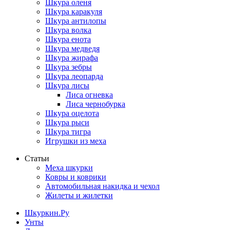
Шкура оленя
Шкура каракуля
Шкура антилопы
Шкура волка
Шкура енота
Шкура медведя
Шкура жирафа
Шкура зебры
Шкура леопарда
Шкура лисы
Лиса огневка
Лиса чернобурка
Шкура оцелота
Шкура рыси
Шкура тигра
Игрушки из меха
Статьи
Меха шкурки
Ковры и коврики
Автомобильная накидка и чехол
Жилеты и жилетки
Шкуркин.Ру
Унты