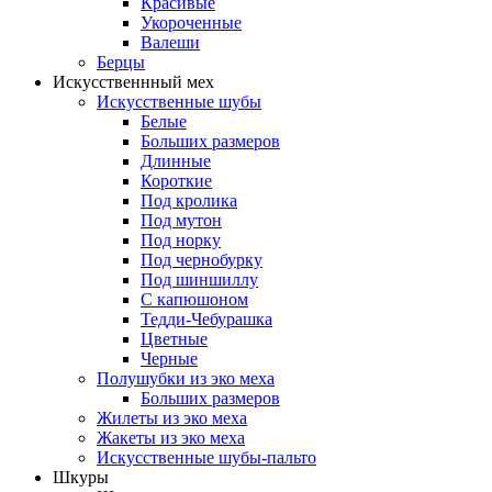
Красивые
Укороченные
Валеши
Берцы
Искусственнный мех
Искусственные шубы
Белые
Больших размеров
Длинные
Короткие
Под кролика
Под мутон
Под норку
Под чернобурку
Под шиншиллу
С капюшоном
Тедди-Чебурашка
Цветные
Черные
Полушубки из эко меха
Больших размеров
Жилеты из эко меха
Жакеты из эко меха
Искусственные шубы-пальто
Шкуры