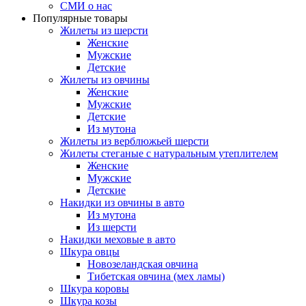
СМИ о нас
Популярные товары
Жилеты из шерсти
Женские
Мужские
Детские
Жилеты из овчины
Женские
Мужские
Детские
Из мутона
Жилеты из верблюжьей шерсти
Жилеты стеганые с натуральным утеплителем
Женские
Мужские
Детские
Накидки из овчины в авто
Из мутона
Из шерсти
Накидки меховые в авто
Шкура овцы
Новозеландская овчина
Тибетская овчина (мех ламы)
Шкура коровы
Шкура козы