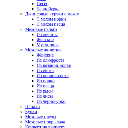
Песец
Чернобурка
Джинсовые куртки с мехом
С мехом норки
С мехом песца
Меховые пальто
Из овчины
Женские
Мутоновые
Меховые жилетки
Женские
Из блюфроста
Из вязаной норки
Из енота
Из кролика рекс
Из норки
Из песца
Из рыси
Из лисы
Из чернобурки
Папахи
Бурки
Меховые пледы
Меховые покрывала
Конверт на выписку