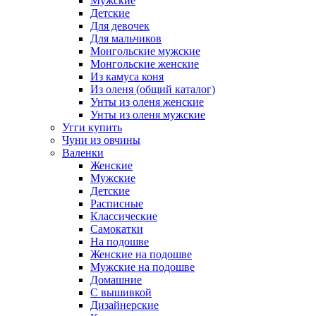
Мужские
Детские
Для девочек
Для мальчиков
Монгольские мужские
Монгольские женские
Из камуса коня
Из оленя (общий каталог)
Унты из оленя женские
Унты из оленя мужские
Угги купить
Чуни из овчины
Валенки
Женские
Мужские
Детские
Расписные
Классические
Самокатки
На подошве
Женские на подошве
Мужские на подошве
Домашние
С вышивкой
Дизайнерские