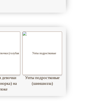
я девочки
Унты подростковые
 норка) на
(шиншилла)
локе