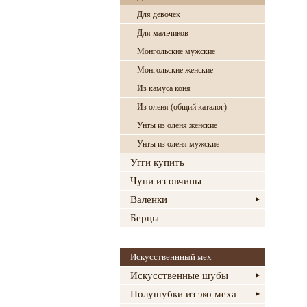
Для девочек
Для мальчиков
Монгольские мужские
Монгольские женские
Из камуса коня
Из оленя (общий каталог)
Унты из оленя женские
Унты из оленя мужские
Угги купить
Чуни из овчины
Валенки
Берцы
Искусственнный мех
Искусственные шубы
Полушубки из эко меха