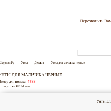
Перезвонить Ва
Оплата и доставка
Гарантия
Вопрос-ответ
Шкуркин.Ру
Унты
Детские
Унты для мальчика черные
УНТЫ ДЛЯ МАЛЬЧИКА ЧЕРНЫЕ
4788
Номер для поиска:
Артикул: un-DU13-L-ww
Унты дл