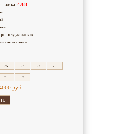
4788
я поиска:
сия
ый
итая
ерха: натуральная кожа
атуральная овчина
26
27
28
29
31
32
4000
руб.
ТЬ