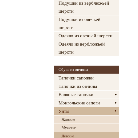
Подушки из верблюжьей
шерсти
Подушки из овечьей
шерсти
Одеяло из овечьей шерсти
Одеяло из верблюжьей
шерсти
Обувь из овчины
Тапочки сапожки
Тапочки из овчины
Валяные тапочки
Монгольские сапоги
Унты
Женские
Мужские
Детские