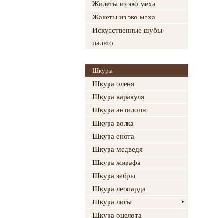
Жилеты из эко меха
Жакеты из эко меха
Искусственные шубы-
пальто
Шкуры
Шкура оленя
Шкура каракуля
Шкура антилопы
Шкура волка
Шкура енота
Шкура медведя
Шкура жирафа
Шкура зебры
Шкура леопарда
Шкура лисы
Шкура оцелота