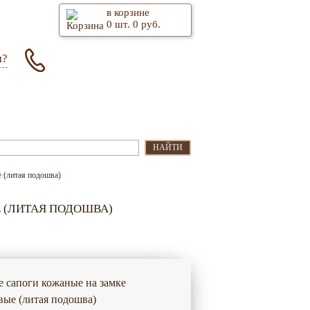
в корзине
0
шт.
0
руб.
м?
Оптом
Контакты
НАЙТИ
 (литая подошва)
 (ЛИТАЯ ПОДОШВА)
 сапоги кожаные на замке
вые (литая подошва)