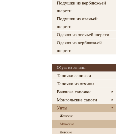
Подушки из верблюжьей
шерсти
Подушки из овечьей
шерсти
Одеяло из овечьей шерсти
Одеяло из верблюжьей
шерсти
Обувь из овчины
Тапочки сапожки
Тапочки из овчины
Валяные тапочки
Монгольские сапоги
Унты
Женские
Мужские
Детские