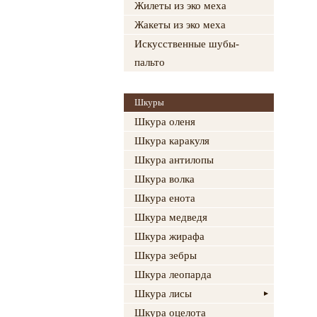
Жилеты из эко меха
Жакеты из эко меха
Искусственные шубы-
пальто
Шкуры
Шкура оленя
Шкура каракуля
Шкура антилопы
Шкура волка
Шкура енота
Шкура медведя
Шкура жирафа
Шкура зебры
Шкура леопарда
Шкура лисы
Шкура оцелота