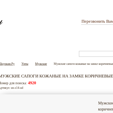
Перезвонить Ва
Оплата и доставка
Гарантия
Вопрос-ответ
Шкуркин.Ру
Унты
Мужские
Мужские сапоги кожаные на замке коричневые
МУЖСКИЕ САПОГИ КОЖАНЫЕ НА ЗАМКЕ КОРИЧНЕВЫЕ
4920
Номер для поиска:
ртикул: un-s14-ud
Мужские
коричне