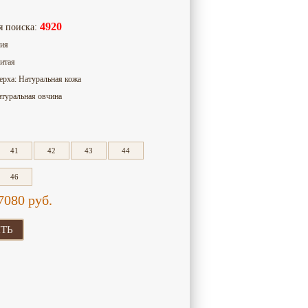
4920
я поиска:
сия
итая
ерха: Натуральная кожа
атуральная овчина
41
42
43
44
46
7080
руб.
ТЬ