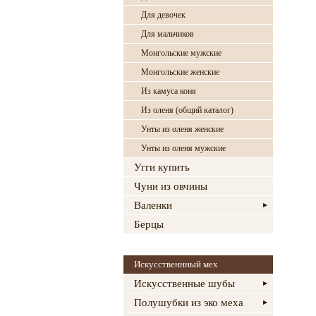
Для девочек
Для мальчиков
Монгольские мужские
Монгольские женские
Из камуса коня
Из оленя (общий каталог)
Унты из оленя женские
Унты из оленя мужские
Угги купить
Чуни из овчины
Валенки
Берцы
Искусственнный мех
Искусственные шубы
Полушубки из эко меха